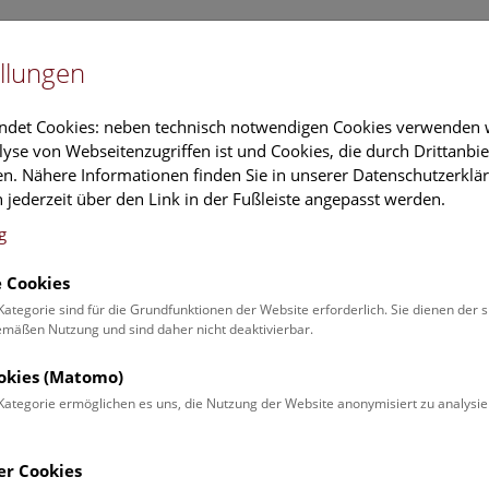
Newslet
llungen
Information
Veranstaltungs
ndet Cookies: neben technisch notwendigen Cookies verwenden w
yse von Webseitenzugriffen ist und Cookies, die durch Drittanbi
n. Nähere Informationen finden Sie in unserer Datenschutzerklär
schung
Führungen & Aktivitäten
Deck 50
 jederzeit über den Link in der Fußleiste angepasst werden.
g
 Cookies
ender
Kategorie sind für die Grundfunktionen der Website erforderlich. Sie dienen der 
äßen Nutzung und sind daher nicht deaktivierbar.
 Schulprogrammen finden Sie
ookies (Matomo)
Kategorie ermöglichen es uns, die Nutzung der Website anonymisiert zu analysie
Veranstaltung für
Angebot
er Cookies
Erwachsene (0)
Führungen & Show