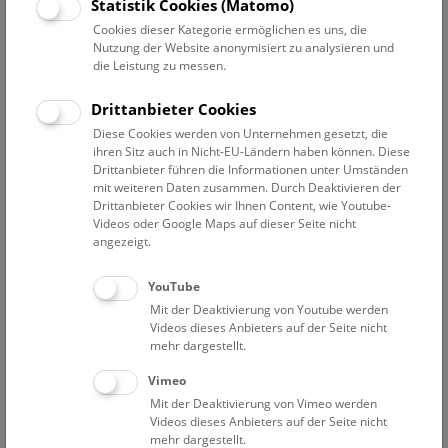
Datum auswählen
Statistik Cookies (Matomo)
Cookies dieser Kategorie ermöglichen es uns, die
Nutzung der Website anonymisiert zu analysieren und
Erweiterte Suche
die Leistung zu messen.
Filter zurücksetzen
Drittanbieter Cookies
Diese Cookies werden von Unternehmen gesetzt, die
12. August 2020
ihren Sitz auch in Nicht-EU-Ländern haben können. Diese
Drittanbieter führen die Informationen unter Umständen
mit weiteren Daten zusammen. Durch Deaktivieren der
Drittanbieter Cookies wir Ihnen Content, wie Youtube-
Bisher keine Ergebnisse. Dienstags ist das NHM Wien
Videos oder Google Maps auf dieser Seite nicht
in der Regel geschlossen. Ausnahmen finden sie
hier
.
angezeigt.
YouTube
Mit der Deaktivierung von Youtube werden
Videos dieses Anbieters auf der Seite nicht
mehr dargestellt.
Eine Nacht im Museum
Vimeo
Mit der Deaktivierung von Vimeo werden
Videos dieses Anbieters auf der Seite nicht
mehr dargestellt.