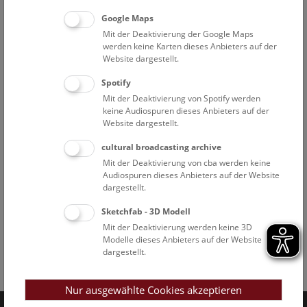
Google Maps
Mit der Deaktivierung der Google Maps
werden keine Karten dieses Anbieters auf der
Website dargestellt.
Spotify
Mit der Deaktivierung von Spotify werden
keine Audiospuren dieses Anbieters auf der
Website dargestellt.
cultural broadcasting archive
Mit der Deaktivierung von cba werden keine
Audiospuren dieses Anbieters auf der Website
dargestellt.
Sketchfab - 3D Modell
Mit der Deaktivierung werden keine 3D
Modelle dieses Anbieters auf der Website
dargestellt.
Facebook
Bluesky
Instagram
Youtube
LinkedIn
Google Art
Follow us on
Nur ausgewählte Cookies akzeptieren