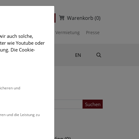
Warenkorb
(0)
ter
Ticketshop
kalender
Unterstützen
Vermietung
Presse
ir auch solche,
eter wie Youtube oder
ung. Die Cookie-
Suche
Shop & Literatur
EN
sicheren und
Suchen
ren und die Leistung zu
Standort
s (0)
NHM Wien (0)