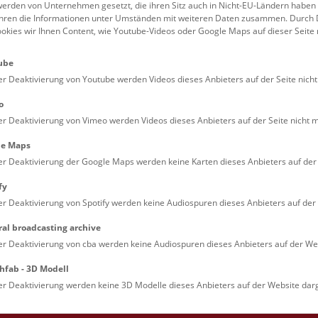
erden von Unternehmen gesetzt, die ihren Sitz auch in Nicht-EU-Ländern haben
führen die Informationen unter Umständen mit weiteren Daten zusammen. Durch 
Familien (0)
Kulinarik & Special
ookies wir Ihnen Content, wie Youtube-Videos oder Google Maps auf dieser Seite 
Jugendliche (0)
Mitmachen & Erleb
ube
Lehrpersonen (0)
Vorträge (0)
er Deaktivierung von Youtube werden Videos dieses Anbieters auf der Seite nicht
o
er Deaktivierung von Vimeo werden Videos dieses Anbieters auf der Seite nicht m
le Maps
er Deaktivierung der Google Maps werden keine Karten dieses Anbieters auf der 
fy
er Deaktivierung von Spotify werden keine Audiospuren dieses Anbieters auf der 
ral broadcasting archive
. Dienstags ist das NHM Wien in der Regel geschlossen. 
er Deaktivierung von cba werden keine Audiospuren dieses Anbieters auf der Web
hfab - 3D Modell
er Deaktivierung werden keine 3D Modelle dieses Anbieters auf der Website darg