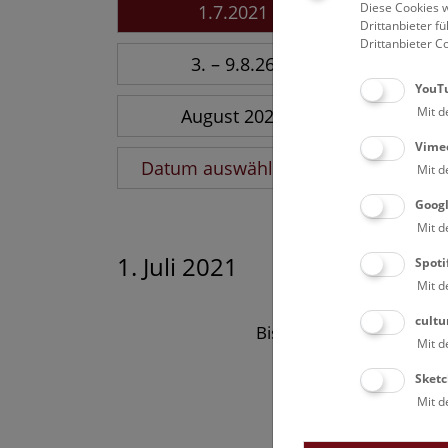
Diese Cookies w
1.7.2021
Drittanbieter 
Drittanbieter C
3. – 9.8.26
YouT
Mit d
August 2026
Vime
Datum auswählen
Mit d
Goog
Mit d
1. Juli 2021
Spoti
Mit d
cultu
Bisher keine Ergebnisse
Mit d
Sketc
Mit d