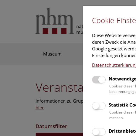
Cookie-Einste
Diese Website verwe
deren Zweck die Anal
Google gesetzt werde
Museum
Ausstellung
For
Einstellungen können
Datenschutzerklärun
Notwendige
Veranstaltungskal
Cookies dieser 
bestimmungsgem
Informationen zu Gruppen,- Kindergarten- und
Statistik C
hier
.
Cookies dieser 
messen.
Datumsfilter
Drittanbiet