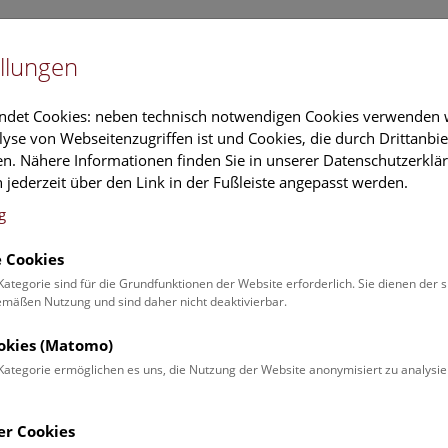
Newslet
llungen
Information
Veranstaltungs
ndet Cookies: neben technisch notwendigen Cookies verwenden w
yse von Webseitenzugriffen ist und Cookies, die durch Drittanbi
n. Nähere Informationen finden Sie in unserer Datenschutzerklär
schung
Führungen & Aktivitäten
Deck 50
 jederzeit über den Link in der Fußleiste angepasst werden.
g
 Cookies
ender
Kategorie sind für die Grundfunktionen der Website erforderlich. Sie dienen der 
äßen Nutzung und sind daher nicht deaktivierbar.
 Schulprogrammen finden Sie
ookies (Matomo)
Kategorie ermöglichen es uns, die Nutzung der Website anonymisiert zu analysie
Veranstaltung für
Angebot
er Cookies
Erwachsene (0)
Führungen & Show