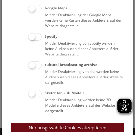
Google Maps
Mit der Deaktivierung der Google Maps
werden keine Karten dieses Anbieters auf der
Website dargestellt.
Spotify
Mit der Deaktivierung von Spotify werden
keine Audiospuren dieses Anbieters auf der
Website dargestellt.
cultural broadcasting archive
Mit der Deaktivierung von cba werden keine
Audiospuren dieses Anbieters auf der Website
dargestellt.
Sketchfab - 3D Modell
Mit der Deaktivierung werden keine 3D
Modelle dieses Anbieters auf der Website
dargestellt.
Facebook
Bluesky
Instagram
Youtube
LinkedIn
Google Art
Follow us on
Nur ausgewählte Cookies akzeptieren