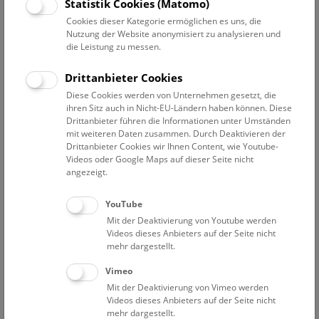
Datum auswählen
Statistik Cookies (Matomo)
Cookies dieser Kategorie ermöglichen es uns, die
Nutzung der Website anonymisiert zu analysieren und
Erweiterte Suche
die Leistung zu messen.
Filter zurücksetzen
Drittanbieter Cookies
Diese Cookies werden von Unternehmen gesetzt, die
17. April 2024
ihren Sitz auch in Nicht-EU-Ländern haben können. Diese
Drittanbieter führen die Informationen unter Umständen
mit weiteren Daten zusammen. Durch Deaktivieren der
Drittanbieter Cookies wir Ihnen Content, wie Youtube-
Bisher keine Ergebnisse. Dienstags ist das NHM Wien
Videos oder Google Maps auf dieser Seite nicht
in der Regel geschlossen. Ausnahmen finden sie
hier
.
angezeigt.
YouTube
Mit der Deaktivierung von Youtube werden
Videos dieses Anbieters auf der Seite nicht
mehr dargestellt.
Eine Nacht im Museum
Vimeo
Mit der Deaktivierung von Vimeo werden
Videos dieses Anbieters auf der Seite nicht
mehr dargestellt.