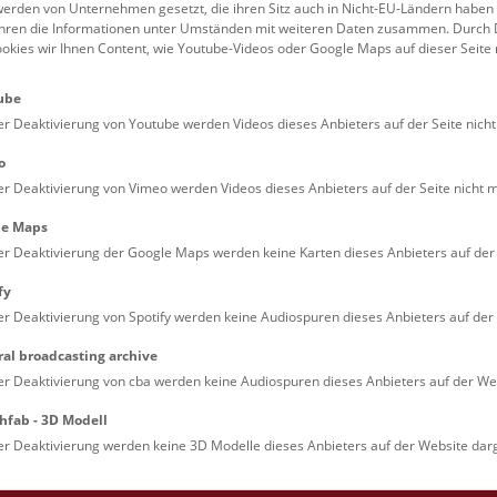
erden von Unternehmen gesetzt, die ihren Sitz auch in Nicht-EU-Ländern haben
führen die Informationen unter Umständen mit weiteren Daten zusammen. Durch 
Familien (0)
Kulinarik & Special
ookies wir Ihnen Content, wie Youtube-Videos oder Google Maps auf dieser Seite 
Jugendliche (0)
Mitmachen & Erleb
ube
Lehrpersonen (0)
Vorträge (0)
er Deaktivierung von Youtube werden Videos dieses Anbieters auf der Seite nicht
o
er Deaktivierung von Vimeo werden Videos dieses Anbieters auf der Seite nicht m
le Maps
er Deaktivierung der Google Maps werden keine Karten dieses Anbieters auf der 
fy
er Deaktivierung von Spotify werden keine Audiospuren dieses Anbieters auf der 
ral broadcasting archive
. Dienstags ist das NHM Wien in der Regel geschlossen. 
er Deaktivierung von cba werden keine Audiospuren dieses Anbieters auf der Web
hfab - 3D Modell
er Deaktivierung werden keine 3D Modelle dieses Anbieters auf der Website darg