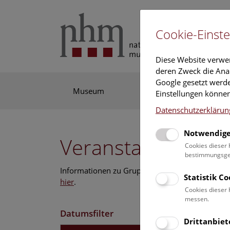
Cookie-Einste
Diese Website verwe
deren Zweck die Anal
Google gesetzt werde
Museum
Ausstellung
For
Einstellungen können
Datenschutzerklärun
Notwendige
Veranstaltungskal
Cookies dieser 
bestimmungsgem
Informationen zu Gruppen,- Kindergarten- und
Statistik C
hier
.
Cookies dieser 
messen.
Datumsfilter
Drittanbiet