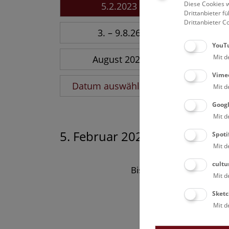
Diese Cookies w
5.2.2023
Drittanbieter 
Drittanbieter C
3. – 9.8.26
YouT
Mit d
August 2026
Vime
Datum auswählen
Mit d
Goog
Mit d
5. Februar 2023
Spoti
Mit d
cultu
Bisher keine Ergebnisse
Mit d
Sketc
Mit d