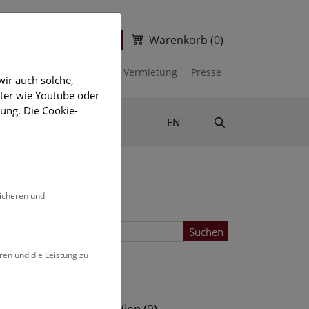
Warenkorb
(0)
ter
Ticketshop
kalender
Unterstützen
Vermietung
Presse
ir auch solche,
eter wie Youtube oder
ung. Die Cookie-
Suche
Shop & Literatur
EN
sicheren und
Suchen
ren und die Leistung zu
Standort
s (0)
NHM Wien (0)