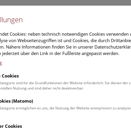
Newslet
llungen
Information
Veranstaltungs
ndet Cookies: neben technisch notwendigen Cookies verwenden w
yse von Webseitenzugriffen ist und Cookies, die durch Drittanbi
n. Nähere Informationen finden Sie in unserer Datenschutzerklär
schung
Führungen & Aktivitäten
Deck 50
 jederzeit über den Link in der Fußleiste angepasst werden.
g
 Cookies
ender
Kategorie sind für die Grundfunktionen der Website erforderlich. Sie dienen der 
äßen Nutzung und sind daher nicht deaktivierbar.
 Schulprogrammen finden Sie
ookies (Matomo)
Kategorie ermöglichen es uns, die Nutzung der Website anonymisiert zu analysie
Veranstaltung für
Angebot
er Cookies
Erwachsene (0)
Führungen & Show