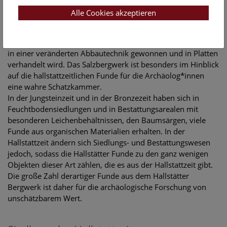
Alle Cookies akzeptieren
Das Bergwerk der Hallstattzeit
Der Reichtum dieser Toten gründete auf dem Salz, das nun
in einer veränderten Abbautechnik gewonnen und in Platten
verhandelt wird. Das Salzbergwerk ist besonders im Hinblick
auf die hallstattzeitlichen Funde für die Archäolog*innen
eine wahre Schatzkammer.
In der Jungsteinzeit und in der Bronzezeit haben sich in
Feuchtbodensiedlungen und in Bestattungsarealen mit
besonderen Leichenbehältnissen, den Baumsärgen, viele
Funde aus organischen Materialien erhalten. In der
Hallstattzeit ändern sich Siedlungs- und Bestattungswesen
jedoch, sodass die Hallstätter Funde zu den ganz wenigen
Objekten dieser Art zählen, die es aus der Hallstattzeit gibt.
Die große Zahl derartiger Funde aus dem Hallstätter
Bergwerk ist daher für die archäologische Forschung von
unschätzbarem Wert.