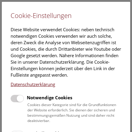
Cookie-Einstellungen
EN
Diese Website verwendet Cookies: neben technisch
notwendigen Cookies verwenden wir auch solche,
deren Zweck die Analyse von Webseitenzugriffen ist
und Cookies, die durch Drittanbieter wie Youtube oder
Google gesetzt werden. Nähere Informationen finden
Die Hallstattzeit
Sie in unserer Datenschutzerklärung. Die Cookie-
Einstellungen können jederzeit über den Link in der
Zeugnisse der Hallstattzeit (etwa 800 v. Chr. bis 400 v. Chr.)
Fußleiste angepasst werden.
haben sich in Form der Grabbeigaben im berühmten
Datenschutzerklärung
Gräberfeld von Hallstatt und im prähistorischen Bergbau
erhalten. Siedlungsreste dieser Zeitstellung ließen sich
Notwendige Cookies
bislang weder auf dem Salzberg noch im Tal fassen. Durch
Fundobjekte lassen sich zu dieser Zeit sehr enge
Cookies dieser Kategorie sind für die Grundfunktionen
der Website erforderlich. Sie dienen der sicheren und
Beziehungen zu Gräberfeldern im etwa 20km entfernten
bestimmungsgemäßen Nutzung und sind daher nicht
Traunkirchen feststellen, die ein Hinweis dafür sein könnten,
deaktivierbar.
dass sich dort ein größerer Warenumschlagplatz befand,
über den auch das Hallstätter Salz verhandelt wurde.