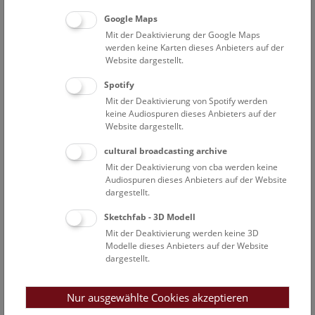
Impulse aus dem Süden und dem Osten mit neuen Ideen
Google Maps
und Lebensmustern Einfluss auf das Leben der Menschen in
Mitteleuropa.
Mit der Deaktivierung der Google Maps
werden keine Karten dieses Anbieters auf der
Website dargestellt.
Das Gräberfeld der Hallstattzeit
Spotify
Das hallstattzeitliche Gräberfeld von Hallstatt gehört zu den
Mit der Deaktivierung von Spotify werden
wichtigsten archäologischen Hinterlassenschaften der Welt.
keine Audiospuren dieses Anbieters auf der
In den Gräbern aus der Zeit von 800 bis 400 v. Chr. finden
Website dargestellt.
sich Luxusgüter aus ganz Europa, die weit reichende
cultural broadcasting archive
Kontakte bezeugen. Ein großer Teil der Gräber wurde bereits
Mit der Deaktivierung von cba werden keine
im 19. Jahrhundert unter der Leitung von Johann Georg
Audiospuren dieses Anbieters auf der Website
Ramsauer ausgegraben. Für das Hallstätter Gräberfeld ist
dargestellt.
mit den Aufzeichnungen Ramsauers eine der besten
Sketchfab - 3D Modell
Dokumentationen aus der Frühzeit der Archäologie erhalten.
Mit der Deaktivierung werden keine 3D
Da die archäologische Forschung ihre Techniken und
Modelle dieses Anbieters auf der Website
Methoden in dieser Zeit jedoch erst entwickelte, sind die
dargestellt.
vorliegenden Informationen über jene Grabungen nach
heutigen Maßstäben nicht vollständig. Nach den Ergebnissen
der neuen Grabungen geht man davon aus, dass ehemals
Nur ausgewählte Cookies akzeptieren
etwa 5000 bis 6000 Tote hier begraben waren.