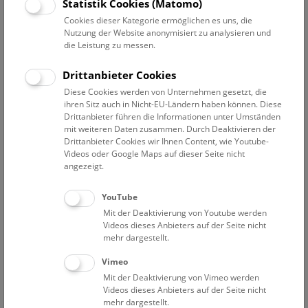
Statistik Cookies (Matomo)
Cookies dieser Kategorie ermöglichen es uns, die
Allgemeines zur Hallstattzeit
Nutzung der Website anonymisiert zu analysieren und
Das Gräberfeld der Hallstattzeit
die Leistung zu messen.
Das Bergwerk der Hallstattzeit
Siedlung der Hallstattzeit
Drittanbieter Cookies
Diese Cookies werden von Unternehmen gesetzt, die
ihren Sitz auch in Nicht-EU-Ländern haben können. Diese
Drittanbieter führen die Informationen unter Umständen
Allgemeines zur Hallstattzeit
mit weiteren Daten zusammen. Durch Deaktivieren der
Drittanbieter Cookies wir Ihnen Content, wie Youtube-
Die Eisenzeit ist nach der Steinzeit und der Bronzezeit die
Videos oder Google Maps auf dieser Seite nicht
dritte und letzte große vorgeschichtliche Epoche. In
angezeigt.
Mitteleuropa wird der ältere Teil der Eisenzeit nach dem
weltberühmten Gräberfeld im Hallstätter Salzbergtal als
YouTube
Hallstattzeit bezeichnet. Durch den neuen Rohstoff Eisen
Mit der Deaktivierung von Youtube werden
kam es seit dem 9. Jh. v. Chr. in ganz Europa und damit auch
Videos dieses Anbieters auf der Seite nicht
in Hallstatt zu tiefgreifenden gesellschaftlichen
mehr dargestellt.
Veränderungen. Tendenzen zur Konzentration
Vimeo
wirtschaftlicher und politischer Macht sowie eine neue und
Mit der Deaktivierung von Vimeo werden
starke soziale Schichtung treten deutlich zutage. Stärker als
Videos dieses Anbieters auf der Seite nicht
in den vorangegangenen Epochen nehmen kulturelle
mehr dargestellt.