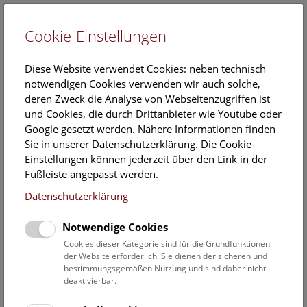
Cookie-Einstellungen
EN
Diese Website verwendet Cookies: neben technisch
notwendigen Cookies verwenden wir auch solche,
deren Zweck die Analyse von Webseitenzugriffen ist
und Cookies, die durch Drittanbieter wie Youtube oder
Google gesetzt werden. Nähere Informationen finden
Salz – Wertvoller als Gold
Sie in unserer Datenschutzerklärung. Die Cookie-
Einstellungen können jederzeit über den Link in der
Salz wird vom menschlichen Körper für den Stoffwechsel
Fußleiste angepasst werden.
benötigt. Das Mineral wird noch heute in der Medizin
Datenschutzerklärung
verwendet und war über lange Zeit ein beinahe
unverzichtbares Konservierungsmittel. All dies macht Salz zu
Notwendige Cookies
einem wertvollen Rohstoff. Da Salz darüber hinaus nicht
überall problemlos verfügbar ist, war sein Besitz nicht
Cookies dieser Kategorie sind für die Grundfunktionen
der Website erforderlich. Sie dienen der sicheren und
immer eine Selbstverständlichkeit. So entwickelten sich
bestimmungsgemäßen Nutzung und sind daher nicht
Salzproduktion und Salzhandel bereits in prähistorischer
deaktivierbar.
Zeit zu bedeutenden Wirtschaftszweigen und das Salz zu
einem teuren Handelsgut.