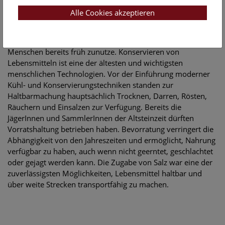
Alle Cookies akzeptieren
Salz als Konservierungsmittel
Die konservierende Wirkung des Salzes machten sich die
Menschen bereits früh zunutze. Konservieren von
Lebensmitteln ist eine der ältesten und wichtigsten
menschlichen Technologien. Vor der Einführung moderner
Kühl- und Konservierungstechniken standen zur
Haltbarmachung hauptsächlich Trocknen, Darren, Rösten,
Räuchern und Einsalzen zur Verfügung. Bereits die
JägerInnen und SammlerInnen der Altsteinzeit dürften
Vorratshaltung betrieben haben. Bevorratung verringert die
Abhängigkeit von den Jahreszeiten und ermöglicht, Nahrung
verfügbar zu haben, auch wenn nicht geerntet, geschlachtet
oder gejagt werden kann. Die Zugabe von Salz war eine der
zuverlässigsten Möglichkeiten, Lebensmittel haltbar und
über weite Strecken transportfähig zu machen.