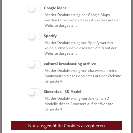
Google Maps
Salzbedarf des menschlichen Körpers
Mit der Deaktivierung der Google Maps
werden keine Karten dieses Anbieters auf der
Mindestens drei Gramm müssen erwachsene Menschen
Website dargestellt.
täglich zu sich nehmen, sonst kommt der Stoffwechsel
durcheinander, und der Körper trocknet aus. Alle
Spotify
Körperflüssigkeiten sind Salzlösungen. Salz reguliert den
Mit der Deaktivierung von Spotify werden
Flüssigkeitshaushalt und sorgt für einen funktionierenden
keine Audiospuren dieses Anbieters auf der
Stoffwechsel im Verdauungssystem und in den Nieren.
Website dargestellt.
Allerdings nehmen die Menschen der modernen
cultural broadcasting archive
Industrienationen deutlich mehr Salz zu sich als gut für sie
Mit der Deaktivierung von cba werden keine
wäre. Doch Salz kann auch Heilung bringen.
Audiospuren dieses Anbieters auf der Website
dargestellt.
Salz als Heilmittel
Sketchfab - 3D Modell
Für die Medizin der Antike und des Mittelalters sowie später
Mit der Deaktivierung werden keine 3D
Modelle dieses Anbieters auf der Website
für die Volksmedizin war Salz von großer Bedeutung. Seit
dargestellt.
dem frühen 16. Jahrhundert werden salzhaltige Heilbäder
verordnet (Paracelsus). Im modernen Kurwesen kommt Salz
bis heute innerlich und äußerlich zur Anwendung. Auch im
Nur ausgewählte Cookies akzeptieren
modernen Krankenhausbetrieb ist es unverzichtbar.