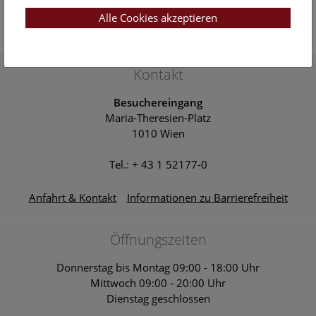
Open Deck: Donau-Auenland
Alle Cookies akzeptieren
Open Deck 50
Naturhistorisches Museum Wien
Kontakt
Besuchereingang
Maria-Theresien-Platz
1010 Wien
Tel.: + 43 1 52177-0
Anfahrt & Kontakt
Informationen zu Barrierefreiheit
Öffnungszeiten
Donnerstag bis Montag 09:00 - 18:00 Uhr
Mittwoch 09:00 - 20:00 Uhr
Dienstag geschlossen