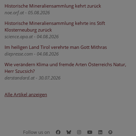
Historische Mineraliensammlung kehrt zurück
noe.orf.at - 05.08.2026
Historische Mineraliensammlung kehrte ins Stift
Klosterneuburg zurück
science.apa.at - 04.08.2026
Im heiligen Land Tirol verehrte man Gott Mithras
diepresse.com - 04.08.2026
Wie verändern Klima und fremde Arten Österreichs Natur,
Herr Szucsich?
derstandard.at - 30.07.2026
Alle Artikel anzeigen
Facebook
Bluesky
Instagram
Youtube
LinkedIn
Google Art
Follow us on