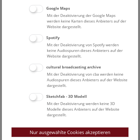
Sonderausstellung im Narrenturm
Google Maps
Mit der Deaktivierung der Google Maps
werden keine Karten dieses Anbieters auf der
Website dargestellt.
Spotify
Mit der Deaktivierung von Spotify werden
keine Audiospuren dieses Anbieters auf der
Website dargestellt.
Veranstaltungsprogramm
cultural broadcasting archive
Mit der Deaktivierung von cba werden keine
08. Aug. 2026, 10:30 Uhr
Audiospuren dieses Anbieters auf der Website
Augmented Reality Show: Dinosaurier
dargestellt.
Augmented Reality Show
Sketchfab - 3D Modell
Mit der Deaktivierung werden keine 3D
08. Aug. 2026, 11:15 Uhr
Modelle dieses Anbieters auf der Website
Mini-Treff ab 3 Jahren: Donau-Auenland
dargestellt.
Mini-Treff
Nur ausgewählte Cookies akzeptieren
08. Aug. 2026, 11:45 Uhr