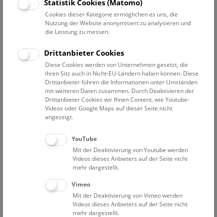
Statistik Cookies (Matomo)
Cookies dieser Kategorie ermöglichen es uns, die
Gutes Sammeln – Böses Sammeln
bis 27. Juni 2027
Nutzung der Website anonymisiert zu analysieren und
Gutes Sammeln – Böses Sammeln
die Leistung zu messen.
150 Jahre Naturhistorisches Museum Wien
Drittanbieter Cookies
Diese Cookies werden von Unternehmen gesetzt, die
ihren Sitz auch in Nicht-EU-Ländern haben können. Diese
Drittanbieter führen die Informationen unter Umständen
mit weiteren Daten zusammen. Durch Deaktivieren der
Drittanbieter Cookies wir Ihnen Content, wie Youtube-
Cockaigne. Schlaraffenland der Zukunft?
bis 14. September 2026
Videos oder Google Maps auf dieser Seite nicht
angezeigt.
Cockaigne. Schlaraffenland der
Zukunft?
YouTube
Mit der Deaktivierung von Youtube werden
Videos dieses Anbieters auf der Seite nicht
mehr dargestellt.
Vimeo
Mit der Deaktivierung von Vimeo werden
Vorsicht Hochspannung
bis 24. April 2027
Videos dieses Anbieters auf der Seite nicht
Vorsicht Hochspannung
mehr dargestellt.