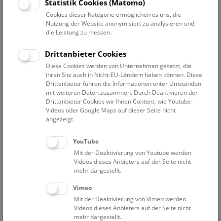
Statistik Cookies (Matomo)
Hinweise zu ihrer ehemaligen Verwendung geben. Nicht
Cookies dieser Kategorie ermöglichen es uns, die
jeder gewobene Stoff, der in einem prähistorischen Grab
Nutzung der Website anonymisiert zu analysieren und
oder auch in einem Salzbergwerk gefunden wurde, gehörte
die Leistung zu messen.
einst zu Kleidung. Man kann bei den textilen Funden ebenso
zwischen primärer und sekundärer Funktion unterscheiden.
Drittanbieter Cookies
Primäre Funktion wäre also die Verwendung von neuen
Diese Cookies werden von Unternehmen gesetzt, die
Stoffen für Kleidung, aber auch für Gebrauchstextilien (z. B.
ihren Sitz auch in Nicht-EU-Ländern haben können. Diese
als Decken oder Polster) oder für eine technische Nutzung (z.
Drittanbieter führen die Informationen unter Umständen
mit weiteren Daten zusammen. Durch Deaktivieren der
B. als Innenfutter für eine Schwertscheide). Hinweise auf
Drittanbieter Cookies wir Ihnen Content, wie Youtube-
Sekundärverwendungen (Recycling, bis zum endgültigen
Videos oder Google Maps auf dieser Seite nicht
Verschleiß) findet sich vor allem bei den Textilien aus den
angezeigt.
Salzbergwerken, aber auch in manchen Gräbern.
YouTube
Mit der Deaktivierung von Youtube werden
Videos dieses Anbieters auf der Seite nicht
mehr dargestellt.
Vimeo
Mit der Deaktivierung von Vimeo werden
Videos dieses Anbieters auf der Seite nicht
mehr dargestellt.