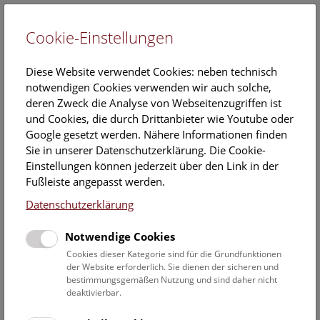
Cookie-Einstellungen
EN
Diese Website verwendet Cookies: neben technisch
notwendigen Cookies verwenden wir auch solche,
deren Zweck die Analyse von Webseitenzugriffen ist
und Cookies, die durch Drittanbieter wie Youtube oder
Google gesetzt werden. Nähere Informationen finden
Die Funktionen von Textilien
Sie in unserer Datenschutzerklärung. Die Cookie-
Einstellungen können jederzeit über den Link in der
Textilien sind ein wichtiger Teil unserer materiellen Kultur,
Fußleiste angepasst werden.
denn sie erfüllten in der Vergangenheit und erfüllen noch
Datenschutzerklärung
heute sehr unterschiedliche Funktionen. Mit textilen
Handwerkstechniken wurden nicht nur wesentliche Güter
Notwendige Cookies
des täglichen Bedarfs – allen voran Kleidung – hergestellt,
sondern auch Gebrauchswaren und repräsentative Objekte
Cookies dieser Kategorie sind für die Grundfunktionen
der Website erforderlich. Sie dienen der sicheren und
bis hin zu Luxusartikeln.
bestimmungsgemäßen Nutzung und sind daher nicht
deaktivierbar.
Der archäologische Kontext und die spezifischen
Eigenschaften prähistorischer Stoffe können vielerlei