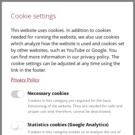
Cookie settings
DE
This website uses cookies. In addition to cookies
needed for running the website, we also use cookies
which analyze how the website is used and cookies set
by other websites, such as YouTube or Google. You
can find more information in our privacy policy. The
06. March 2018
cookie settings can be adjusted at any time using the
link in the footer.
Images
Documents
Privacy Policy
Necessary cookies
Download all images
Cookies in this category are required for the basic
functioning of the website. They are needed for safe and
„BAOBAB. Der Zauberbaum. Fotografien
proper use and, therefore, cannot be deactivated.
von Pascal Maître.“
Statistics cookies (Google Analytics)
© Pascal Maitre
Cookies in this category enable us to analyze the use of