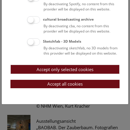
By deactivating Spotify, no content from this
„BAOBAB. Der Zauberbaum. Fotografien
provider will be displayed on this website.
von Pascal Maître.“
cultural broadcasting archive
© Pascal Maitre
By deactivating cba, no content from this
provider will be displayed on this website.
Ausstellungsansicht
Sketchfab - 3D Models
„BAOBAB. Der Zauberbaum. Fotografien
By deactivating sketchfab, no 3D models from
von Pascal Maître.“
this provider will be displayed on this website.
© Pascal Maitre
Accept only selected cookies
Ausstellungsansicht
Accept all cookies
„BAOBAB. Der Zauberbaum. Fotografien
von Pascal Maître.“
© NHM Wien, Kurt Kracher
Ausstellungsansicht
„BAOBAB. Der Zauberbaum. Fotografien