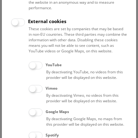
the website in an anonymous way and to measure
Ausstellungsansicht
performance.
„BAOBAB. Der Zauberbaum. Fotografien
External cookies
von Pascal Maître.“
These cookies are set by companies that may be based
in non-EU countries. These third parties may combine the
© Pascal Maitre
information with other data. Disabling these cookies
means you will not be able to see content, such as
Ausstellungsansicht
YouTube videos or Google Maps, on this website.
„BAOBAB. Der Zauberbaum. Fotografien
von Pascal Maître.“
YouTube
By deactivating YouTube, no videos from this
provider will be displayed on this website.
© Pascal Maitre
Vimeo
Ausstellungsansicht
By deactivating Vimeo, no videos from this
„BAOBAB. Der Zauberbaum. Fotografien
provider will be displayed on this website.
von Pascal Maître.“
Google Maps
By deactivating Google Maps, no maps from
© Pascal Maitre
this provider will be displayed on this website.
Spotify
Ausstellungsansicht