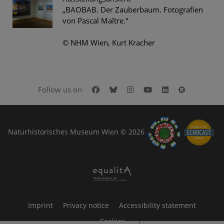
„BAOBAB. Der Zauberbaum. Fotografien
von Pascal Maître.“
© NHM Wien, Kurt Kracher
Facebook
Bluesky
Instagram
Youtube
LinkedIn
Google Art
Follow us on
Naturhistorisches Museum Wien © 2026
Imprint
Privacy notice
Accessibility statement
Cookies