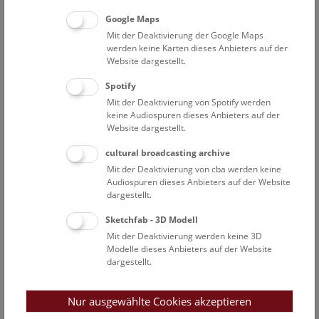
Sonderausstellung im Narrenturm
Google Maps
Mit der Deaktivierung der Google Maps
werden keine Karten dieses Anbieters auf der
Website dargestellt.
Spotify
Mit der Deaktivierung von Spotify werden
keine Audiospuren dieses Anbieters auf der
Website dargestellt.
Veranstaltungsprogramm
cultural broadcasting archive
Mit der Deaktivierung von cba werden keine
08. Aug. 2026, 10:30 Uhr
Audiospuren dieses Anbieters auf der Website
Augmented Reality Show: Dinosaurier
dargestellt.
Augmented Reality Show
Sketchfab - 3D Modell
Mit der Deaktivierung werden keine 3D
08. Aug. 2026, 11:15 Uhr
Modelle dieses Anbieters auf der Website
Mini-Treff ab 3 Jahren: Donau-Auenland
dargestellt.
Mini-Treff
Nur ausgewählte Cookies akzeptieren
08. Aug. 2026, 11:45 Uhr