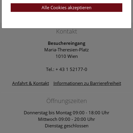
Open Deck: Donau-Auenland
Alle Cookies akzeptieren
Open Deck 50
Naturhistorisches Museum Wien
Kontakt
Besuchereingang
Maria-Theresien-Platz
1010 Wien
Tel.: + 43 1 52177-0
Anfahrt & Kontakt
Informationen zu Barrierefreiheit
Öffnungszeiten
Donnerstag bis Montag 09:00 - 18:00 Uhr
Mittwoch 09:00 - 20:00 Uhr
Dienstag geschlossen