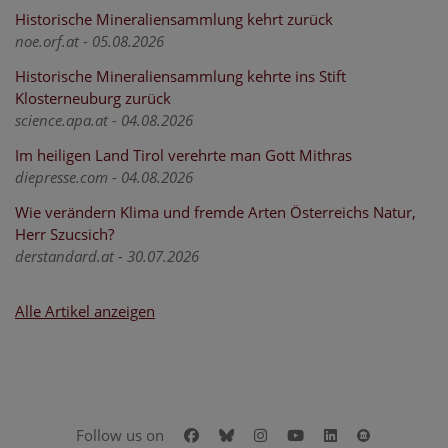
Historische Mineraliensammlung kehrt zurück
noe.orf.at - 05.08.2026
Historische Mineraliensammlung kehrte ins Stift
Klosterneuburg zurück
science.apa.at - 04.08.2026
Im heiligen Land Tirol verehrte man Gott Mithras
diepresse.com - 04.08.2026
Wie verändern Klima und fremde Arten Österreichs Natur,
Herr Szucsich?
derstandard.at - 30.07.2026
Alle Artikel anzeigen
Facebook
Bluesky
Instagram
Youtube
LinkedIn
Google Art
Follow us on