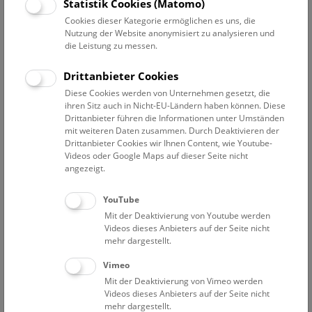
Statistik Cookies (Matomo)
Cookies dieser Kategorie ermöglichen es uns, die
Gutes Sammeln – Böses Sammeln
bis 27. Juni 2027
Nutzung der Website anonymisiert zu analysieren und
Gutes Sammeln – Böses Sammeln
die Leistung zu messen.
150 Jahre Naturhistorisches Museum Wien
Drittanbieter Cookies
Diese Cookies werden von Unternehmen gesetzt, die
ihren Sitz auch in Nicht-EU-Ländern haben können. Diese
Drittanbieter führen die Informationen unter Umständen
mit weiteren Daten zusammen. Durch Deaktivieren der
Drittanbieter Cookies wir Ihnen Content, wie Youtube-
Cockaigne. Schlaraffenland der Zukunft?
bis 14. September 2026
Videos oder Google Maps auf dieser Seite nicht
angezeigt.
Cockaigne. Schlaraffenland der
Zukunft?
YouTube
Mit der Deaktivierung von Youtube werden
Videos dieses Anbieters auf der Seite nicht
mehr dargestellt.
Vimeo
Mit der Deaktivierung von Vimeo werden
Vorsicht Hochspannung
bis 24. April 2027
Videos dieses Anbieters auf der Seite nicht
Vorsicht Hochspannung
mehr dargestellt.