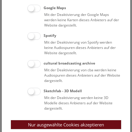
der digitalen Scans genutzt. Insgesamt sind bis heute
Google Maps
etwa 81.000 Typusbelege über diese Struktur abrufbar.
Mit der Deaktivierung der Google Maps
Bilder der meisten Arten der österreichischen Flora gibt
werden keine Karten dieses Anbieters auf der
es in
„Botanik-im-Bild“
.
Website dargestellt.
Die Botanische Abteilung des NHM Wien umfasst rund
Spotify
5,5 Millionen Belege aus der ganzen Welt. Da neben
Mit der Deaktivierung von Spotify werden
eigenen Expeditionen von Anfang an intensiver
keine Audiospuren dieses Anbieters auf der
Tauschverkehr mit anderen bedeutenden Instituten
Website dargestellt.
durchgeführt wurde, besitzt das Herbar des Wiener
Naturhistorischen Museums zahlreiche historisch
cultural broadcasting archive
bedeutende Belege.
Mit der Deaktivierung von cba werden keine
Audiospuren dieses Anbieters auf der Website
Obwohl im Zweiten Weltkrieg etwa ein Sechstel der
dargestellt.
Herbarsammlung zerstört wurde, gehört das NHM-
Herbar aufgrund der großen Anzahl von mehr als
Sketchfab - 3D Modell
200.000 Typusbelegen zu den fünf wichtigsten
Mit der Deaktivierung werden keine 3D
Sammlungen der Welt.
Modelle dieses Anbieters auf der Website
dargestellt.
Die geographischen Schwerpunkte der Sammlung sind in
Europa das Gebiet der Österreichisch- Ungarischen
Monarchie, Mitteleuropa sowie der gesamte
Nur ausgewählte Cookies akzeptieren
Mediterranraum, insbesondere Griechenland und die