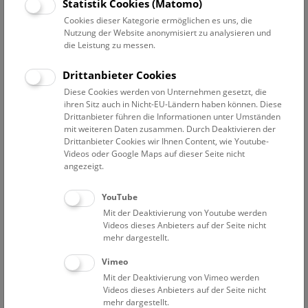
Statistik Cookies (Matomo)
Cookies dieser Kategorie ermöglichen es uns, die
Pressetext
Bilder
Nutzung der Website anonymisiert zu analysieren und
die Leistung zu messen.
Die „Global Plants Initiative“ hat sich zum Ziel gesetzt, in
Drittanbieter Cookies
Herbarien der ganzen Welt Typusbelege zu scannen und
Diese Cookies werden von Unternehmen gesetzt, die
digital verfügbar zu machen. Ein Typus ist ein
ihren Sitz auch in Nicht-EU-Ländern haben können. Diese
Herbarbeleg, der bei der Benennung einer Pflanze
Drittanbieter führen die Informationen unter Umständen
verwendet wurde ? eine Art „Geburtsurkunde“. Bisher
mit weiteren Daten zusammen. Durch Deaktivieren der
sind im Rahmen dieses Projektes zirka 1.8 Millionen
Drittanbieter Cookies wir Ihnen Content, wie Youtube-
Typusbelege gescannt worden.
Videos oder Google Maps auf dieser Seite nicht
angezeigt.
Seit 2005 nehmen die Wiener Herbarien an der „Global
Plants Initiative“ teil - in Österreich sowohl das
YouTube
Naturhistorische Museum Wien wie auch das Botanische
Mit der Deaktivierung von Youtube werden
Institut der Universität Wien. Bisher konnten hier 39.312
Videos dieses Anbieters auf der Seite nicht
Typusbelege digitalisiert werden; für 2013 sind -
mehr dargestellt.
ermöglicht durch fortlaufende finanzielle Unterstützung
der Andrew W. Mellon Foundation - rund 10.000 weitere
Vimeo
Digitalisierungen geplant.
Mit der Deaktivierung von Vimeo werden
Die in Wien entwickelte Datenbank
„Virtual Herbaria“
Videos dieses Anbieters auf der Seite nicht
mehr dargestellt.
wird auch von anderen Herbarien für die Präsentation