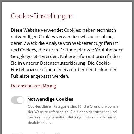
Cookie-Einstellungen
EN
Diese Website verwendet Cookies: neben technisch
notwendigen Cookies verwenden wir auch solche,
deren Zweck die Analyse von Webseitenzugriffen ist
und Cookies, die durch Drittanbieter wie Youtube oder
Google gesetzt werden. Nähere Informationen finden
“Global Plants Initiative”: Die Andrew W.
Sie in unserer Datenschutzerklärung. Die Cookie-
Mellon Foundation unterstützt das
Einstellungen können jederzeit über den Link in der
Fußleiste angepasst werden.
Naturhistorische Museum Wien bei der
Datenschutzerklärung
Digitalisierung von Herbarien.
Notwendige Cookies
12. Februar 2013
Cookies dieser Kategorie sind für die Grundfunktionen
Das Naturhistorische Museum Wien digitalisiert seine
der Website erforderlich. Sie dienen der sicheren und
Herbarien (wissenschaftliche Sammlungen von getrockneten
bestimmungsgemäßen Nutzung und sind daher nicht
deaktivierbar.
und gepressten Pflanzen) als eine von 270 Institutionen
weltweit.