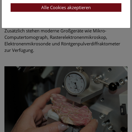
Prähistorie und Zoologie, außerdem die Zentralen
Alle Cookies akzeptieren
Forschungslaboratorien, ein Wissenschaftliches Archiv und
umfassende Bibliotheksbestände, und werden ergänzt durch
Präparation und verschiedene technische Abteilungen.
Zusätzlich stehen moderne Großgeräte wie Mikro-
Computertomograph, Rasterelektronenmikroskop,
Elektronenmikrosonde und Röntgenpulverdiffraktometer
zur Verfügung.