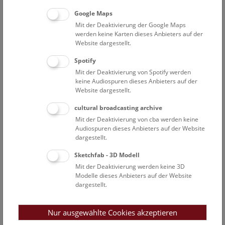
Google Maps
Mit der Deaktivierung der Google Maps
werden keine Karten dieses Anbieters auf der
Website dargestellt.
Spotify
Mit der Deaktivierung von Spotify werden
keine Audiospuren dieses Anbieters auf der
Website dargestellt.
cultural broadcasting archive
Mit der Deaktivierung von cba werden keine
Audiospuren dieses Anbieters auf der Website
dargestellt.
Bei einem Gesamtpersonalstand von ca. 330
Sketchfab - 3D Modell
Mitarbeiterinnen und Mitarbeitern betreiben etwa 60
Mit der Deaktivierung werden keine 3D
Modelle dieses Anbieters auf der Website
Wissenschaftlerinnen und Wissenschaftler aktuelle
dargestellt.
Grundlagenforschung in den verschiedensten Gebieten der
Bio-, Erd- und Humanwissenschaften. Die
Forschungsabteilungen umfassen Anthropologie, Botanik,
Nur ausgewählte Cookies akzeptieren
Geologie und Paläontologie, Mineralogie und Petrographie,