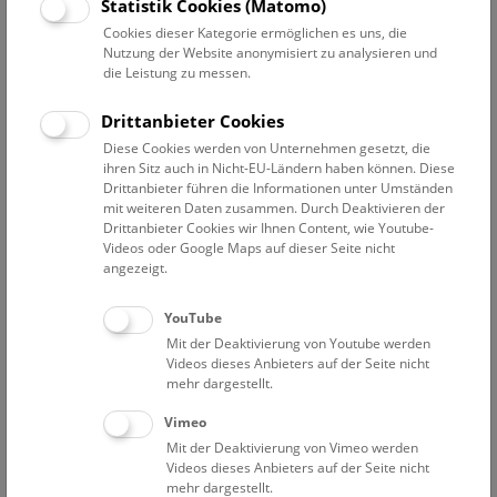
Statistik Cookies (Matomo)
Erscheinungsformen und die Urgeschichte des Menschen
Cookies dieser Kategorie ermöglichen es uns, die
werden am Museum erforscht. Die wissenschaftlichen
Nutzung der Website anonymisiert zu analysieren und
Sammlungen beherbergen einige der weltweit größten und
die Leistung zu messen.
kostbarsten Archive der Artenvielfalt, Mineralien, Meteoriten
und urgeschichtlichen Zeugnisse.
Drittanbieter Cookies
Diese Cookies werden von Unternehmen gesetzt, die
ihren Sitz auch in Nicht-EU-Ländern haben können. Diese
Drittanbieter führen die Informationen unter Umständen
mit weiteren Daten zusammen. Durch Deaktivieren der
Drittanbieter Cookies wir Ihnen Content, wie Youtube-
Videos oder Google Maps auf dieser Seite nicht
angezeigt.
YouTube
Mit der Deaktivierung von Youtube werden
Videos dieses Anbieters auf der Seite nicht
mehr dargestellt.
Vimeo
Mit der Deaktivierung von Vimeo werden
Videos dieses Anbieters auf der Seite nicht
mehr dargestellt.