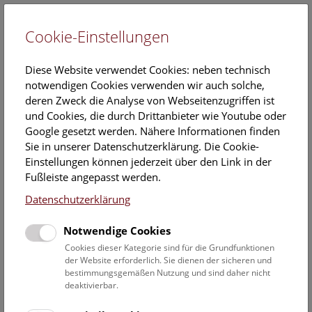
Cookie-Einstellungen
EN
Diese Website verwendet Cookies: neben technisch
notwendigen Cookies verwenden wir auch solche,
deren Zweck die Analyse von Webseitenzugriffen ist
und Cookies, die durch Drittanbieter wie Youtube oder
Google gesetzt werden. Nähere Informationen finden
Forschung
Sie in unserer Datenschutzerklärung. Die Cookie-
Einstellungen können jederzeit über den Link in der
Fußleiste angepasst werden.
Das Naturhistorische Museum ist eine der größten
Datenschutzerklärung
außeruniversitären Forschungsinstitutionen Österreichs
und will mit exzellenter Forschung einen Beitrag zu einer
Notwendige Cookies
nachhaltigen Entwicklung der Welt leisten
.
Cookies dieser Kategorie sind für die Grundfunktionen
der Website erforderlich. Sie dienen der sicheren und
Entwicklung und Verbreitung der Pflanzen und Tiere der
bestimmungsgemäßen Nutzung und sind daher nicht
Urzeit, Biodiversität und Genetik sind ebenso
deaktivierbar.
Forschungsthemen wie die der Aufbau der Erde und die
Entstehung des Weltalls. Auch die unterschiedlichen