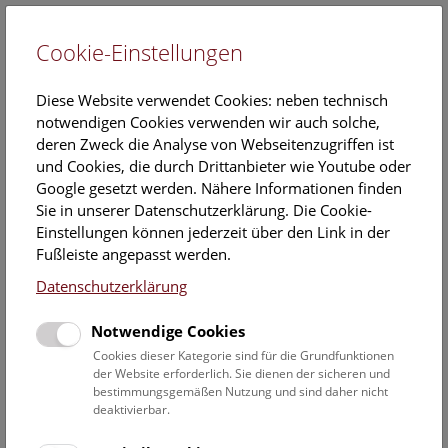
Cookie-Einstellungen
EN
Diese Website verwendet Cookies: neben technisch
notwendigen Cookies verwenden wir auch solche,
deren Zweck die Analyse von Webseitenzugriffen ist
und Cookies, die durch Drittanbieter wie Youtube oder
Google gesetzt werden. Nähere Informationen finden
Audioguides
Sie in unserer Datenschutzerklärung. Die Cookie-
Einstellungen können jederzeit über den Link in der
Fußleiste angepasst werden.
Am Infostand können Sie Audioguides ausleihen. Diese
Datenschutzerklärung
sind technisch so ausgestattet, dass sie mit Hörgeräten
verwendet werden können.
Notwendige Cookies
Wir wüschen eine spannende Reise und freudvolles
Cookies dieser Kategorie sind für die Grundfunktionen
der Website erforderlich. Sie dienen der sicheren und
Entdecken!
bestimmungsgemäßen Nutzung und sind daher nicht
Kosten:
Euro 6,00 pro Audioguide
deaktivierbar.
Folgende zwei Themenwege führen durch das Museum: