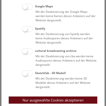
Google Maps
Top 100
Mit der Deaktivierung der Google Maps
werden keine Karten dieses Anbieters auf der
100 Objekte; 100 erzählte Geschichten laden ein, tausende
Website dargestellt.
weitere zu entdecken.
Spotify
Mit der Deaktivierung von Spotify werden
Sprachen:
Deutsch, Englisch, Französisch, Italienisch,
keine Audiospuren dieses Anbieters auf der
Russisch und Spanisch
Website dargestellt.
Die "Top 100" auf Google Arts & Culture
cultural broadcasting archive
Mit der Deaktivierung von cba werden keine
Audiospuren dieses Anbieters auf der Website
dargestellt.
Sketchfab - 3D Modell
Mit der Deaktivierung werden keine 3D
Modelle dieses Anbieters auf der Website
dargestellt.
Nur ausgewählte Cookies akzeptieren