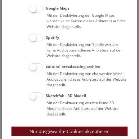
Google Maps
Mit der Deaktivierung der Google Maps
werden keine Karten dieses Anbieters auf der
II. Zoologische Abteilung (Insekten)
Website dargestellt.
Spotify
Hymenopteren-Sammlung
Mit der Deaktivierung von Spotify werden
Mag. Dominique ZIMMERMANN
316
keine Audiospuren dieses Anbieters auf der
Website dargestellt.
Dipteren-Sammlung
Dr. Alexssandro CAMARGO
343
cultural broadcasting archive
Mit der Deaktivierung von cba werden keine
Coleopteren-Sammlung
Audiospuren dieses Anbieters auf der Website
Dr. Matthias SEIDEL und
317
dargestellt.
Dr. Helena SHAVERDO und
322
Sketchfab - 3D Modell
Dr. Harald SCHILLHAMMER
383
Mit der Deaktivierung werden keine 3D
Modelle dieses Anbieters auf der Website
Lepidopteren-Sammlung
dargestellt.
Dr. Sabine GAAL-HASZLER
533
Neuropteren-, Orthopteren- und Insecta varia-
Nur ausgewählte Cookies akzeptieren
Sammlung
324