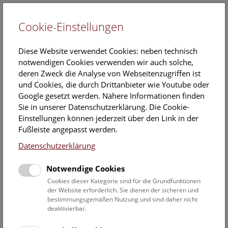
Cookie-Einstellungen
EN
Diese Website verwendet Cookies: neben technisch
notwendigen Cookies verwenden wir auch solche,
deren Zweck die Analyse von Webseitenzugriffen ist
und Cookies, die durch Drittanbieter wie Youtube oder
Google gesetzt werden. Nähere Informationen finden
Sammlungsbibliotheken
Sie in unserer Datenschutzerklärung. Die Cookie-
Einstellungen können jederzeit über den Link in der
Die Bibliotheken der einzelnen zoologischen
Fußleiste angepasst werden.
Sammlungen sind organisatorisch der Zoologischen
Datenschutzerklärung
Hauptbibliothek angeschlossen.
Notwendige Cookies
Für Anfragen und Auskünfte senden Sie ein E-Mail
entweder an
bibliothek@nhm.at
oder direkt an die
Cookies dieser Kategorie sind für die Grundfunktionen
der Website erforderlich. Sie dienen der sicheren und
unterhalb genannte Ansprechperson in der jeweiligen
bestimmungsgemäßen Nutzung und sind daher nicht
Sammlung.
deaktivierbar.