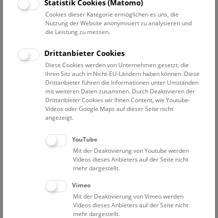
I. Zoologische Abteilung (Wirbeltiere)
Statistik Cookies (Matomo)
Cookies dieser Kategorie ermöglichen es uns, die
Archäologisch-
konstantina.saliari@nhm.at
Nutzung der Website anonymisiert zu analysieren und
Zoologische
die Leistung zu messen.
Sammlung
Drittanbieter Cookies
Konstantina SALIARI
Diese Cookies werden von Unternehmen gesetzt, die
Ichthyologische
bettina.riedel@nhm.at
ihren Sitz auch in Nicht-EU-Ländern haben können. Diese
Sammlung
Drittanbieter führen die Informationen unter Umständen
mit weiteren Daten zusammen. Durch Deaktivieren der
Bettina RIEDEL
Drittanbieter Cookies wir Ihnen Content, wie Youtube-
Videos oder Google Maps auf dieser Seite nicht
Herpetologische
georg.gassner@nhm.at
angezeigt.
Sammlung
Georg GASSNER
YouTube
Ornithologische
hans-martin.berg@nhm.at
Mit der Deaktivierung von Youtube werden
Videos dieses Anbieters auf der Seite nicht
Sammlung
mehr dargestellt.
Hans-Martin BERG
Vimeo
Mammalia-
katharina.stefke@nhm.at
Mit der Deaktivierung von Vimeo werden
Sammlung
Videos dieses Anbieters auf der Seite nicht
Katharina STEFKE
mehr dargestellt.