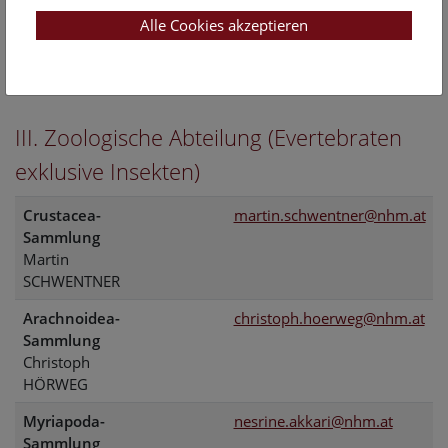
Mag. Susanne RANDOLF
Alle Cookies akzeptieren
Hemiptera-Sammlung
Dr. Herbert ZETTEL
497
III. Zoologische Abteilung (Evertebraten
exklusive Insekten)
Crustacea-
martin.schwentner@nhm.at
Sammlung
Martin
SCHWENTNER
Arachnoidea-
christoph.hoerweg@nhm.at
Sammlung
Christoph
HÖRWEG
Myriapoda-
nesrine.akkari@nhm.at
Sammlung