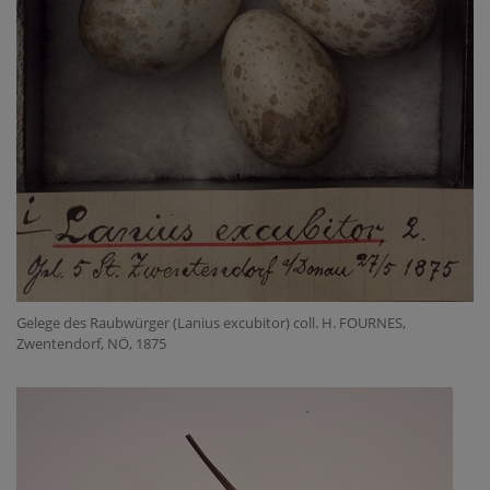
Gelege des Raubwürger (Lanius excubitor) coll. H. FOURNES,
Zwentendorf, NÖ, 1875