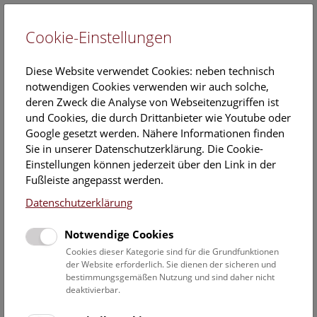
Cookie-Einstellungen
EN
Diese Website verwendet Cookies: neben technisch
notwendigen Cookies verwenden wir auch solche,
deren Zweck die Analyse von Webseitenzugriffen ist
und Cookies, die durch Drittanbieter wie Youtube oder
Google gesetzt werden. Nähere Informationen finden
Vogelsammlung
Sie in unserer Datenschutzerklärung. Die Cookie-
Einstellungen können jederzeit über den Link in der
Die Vogelsammlung am Naturhistorischen Museum Wien
Fußleiste angepasst werden.
ist die einzige öffentliche Forschungsinstitution in
Datenschutzerklärung
Österreich, die ausschließlich dieser Tiergruppe gewidmet
ist. Ihre Sammlungsbestände sind international
Notwendige Cookies
anerkannt und zählen zu den bedeutendsten der Welt.
Den wissenschaftlichen Sammlungen angeschlossen sind
Cookies dieser Kategorie sind für die Grundfunktionen
der Website erforderlich. Sie dienen der sicheren und
vier Schausäle, in denen die Besucher*innen ein Viertel
bestimmungsgemäßen Nutzung und sind daher nicht
aller beschriebenen Vogelarten der Erde sehen können.
deaktivierbar.
Die historisch gewachsene Sammlung umfasst ein