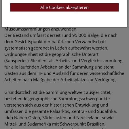
1836) wurde empfohlen, anstelle der naturgetreuen
Alle Cookies akzeptieren
Aufstellung in Form von Stopfpräparaten die platzsparende,
wissenschaftliche Untersuchungen und Messungen
erlaubende, Präparationsform des Vogelbalges für
Museumssammlungen anzuwenden.
Der Bestand umfasst derzeit rund 95.000 Bälge, die nach
dem Gesichtspunkt der natürlichen Verwandtschaft
systematisch geordnet in Laden aufbewahrt werden.
Ordnungseinheit ist die geographische Unterart
(Subspecies). Sie dient als Arbeits- und Vergleichssammlung
für alle laufenden Arbeiten an der Sammlung und steht
Gästen aus dem In- und Ausland für deren wissenschaftliche
Arbeiten nach Maßgabe der Arbeitsplätze zur Verfügung.
Grundsätzlich ist die Sammlung weltweit ausgerichtet,
bestehende geographische Sammlungsschwerpunkte
verstehen sich aus der historischen Entwicklung und
umfassen die gesamte Paläarktis, Zentral- und Südafrika,
den Nahen Osten, Südostasien und Neuseeland, sowie
Mittel- und Südamerika mit Schwerpunkt Brasilien.