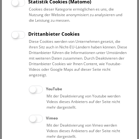
Statistik Cookies (Matomo)
unschätzbar wertvolles und unersetzliches Erbe an
Cookies dieser Kategorie ermöglichen es uns, die
Naturdokumenten, deren Erhaltung und Erweiterung,
Nutzung der Website anonymisiert zu analysieren und
Dokumentation und Erschließung ein übernationales
die Leistung zu messen.
Anliegen ist. Daraus ergibt sich ein hohes Maß an
Verantwortlichkeit für die Erhaltung und sachkundige
Drittanbieter Cookies
Verwaltung der Sammlung.
Diese Cookies werden von Unternehmen gesetzt, die
ihren Sitz auch in Nicht-EU-Ländern haben können. Diese
Das Material, zusammen mit seinen zugehörigen
Drittanbieter führen die Informationen unter Umständen
mit weiteren Daten zusammen. Durch Deaktivieren der
Sammlungsdaten, bildet den Ausgangspunkt für eine
Drittanbieter Cookies wir Ihnen Content, wie Youtube-
Vielzahl von wissenschaftlichen Auswertungen, die von der
Videos oder Google Maps auf dieser Seite nicht
Grundlagenforschung bis hin zu angewandten Bereichen
angezeigt.
und Fragen des Naturschutzes führen. Neben dem
naturwissenschaftlichen Kernbereich ergeben sich als
YouTube
weitere wesentliche Aufgaben auch Aspekte der
Mit der Deaktivierung von Youtube werden
Wissenschaftsgeschichte, der biographischen und
Videos dieses Anbieters auf der Seite nicht
soziokulturellen Forschung.
mehr dargestellt.
Vimeo
Im Bereich der Schausammlung sollen Ziele der
Mit der Deaktivierung von Vimeo werden
Wissensverbreitung unter Berücksichtigung didaktischer und
Videos dieses Anbieters auf der Seite nicht
ästhetischer Gesichtspunkte umgesetzt werden, wobei der
mehr dargestellt.