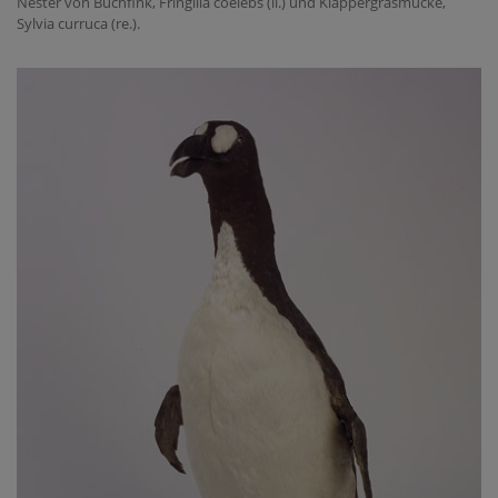
Nester von Buchfink, Fringilla coelebs (li.) und Klappergrasmücke,
Sylvia curruca (re.).