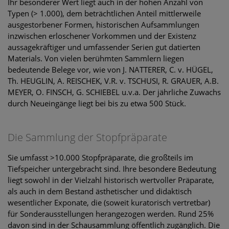
Ihr besonderer Wert liegt auch in der hohen Anzahl von
Typen (> 1.000), dem beträchtlichen Anteil mittlerweile
ausgestorbener Formen, historischen Aufsammlungen
inzwischen erloschener Vorkommen und der Existenz
aussagekräftiger und umfassender Serien gut datierten
Materials. Von vielen berühmten Sammlern liegen
bedeutende Belege vor, wie von J. NATTERER, C. v. HÜGEL,
Th. HEUGLIN, A. REISCHEK, V.R. v. TSCHUSI, R. GRAUER, A.B.
MEYER, O. FINSCH, G. SCHIEBEL u.v.a. Der jährliche Zuwachs
durch Neueingänge liegt bei bis zu etwa 500 Stück.
Die Sammlung der Stopfpräparate
Sie umfasst >10.000 Stopfpräparate, die großteils im
Tiefspeicher untergebracht sind. Ihre besondere Bedeutung
liegt sowohl in der Vielzahl historisch wertvoller Präparate,
als auch in dem Bestand ästhetischer und didaktisch
wesentlicher Exponate, die (soweit kuratorisch vertretbar)
für Sonderausstellungen herangezogen werden. Rund 25%
davon sind in der Schausammlung öffentlich zugänglich. Die