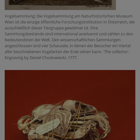
Vogelsammlung: Die Vogelsammlung am Naturhistorischen Museum
Wien ist die einzige öffentliche Forschungsinstitution in Österreich, die
ausschließlich dieser Tiergruppe gewidmet ist. Ihre
Sammlungsbestände sind international anerkannt und zählen zu den
bedeutendsten der Welt. Den wissenschaftlichen Sammlungen
angeschlossen sind vier Schausäle, in denen der Besucher ein Viertel
aller beschriebenen Vogelarten der Erde sehen kann. 'The collector'.
Engraving by Daniel Chodowiecki, 1777.