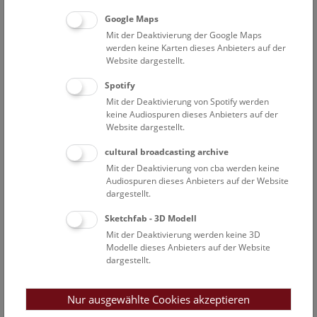
Schwerpunkt auf der Darstellung des Artenreichtums
Google Maps
(Biodiversität) und seiner systematischen Ordnung liegt.
Mit der Deaktivierung der Google Maps
Dieser für den gesamten Schaubereich des Hauses
werden keine Karten dieses Anbieters auf der
einheitliche Ansatz ermöglicht einen universellen Zugang
Website dargestellt.
unter ganzheitlicher oder spezialisierter Betrachtungsweise.
Der Erfüllung des Bildungsauftrages wird unter anderem
Spotify
auch durch die Gestaltung von Sonderausstellungen,
Mit der Deaktivierung von Spotify werden
populärwissenschaftliche Publikationen und Vorträgen
keine Audiospuren dieses Anbieters auf der
Website dargestellt.
Rechnung getragen.
cultural broadcasting archive
Mit der Deaktivierung von cba werden keine
Die wissenschaftliche Sammlung
Audiospuren dieses Anbieters auf der Website
dargestellt.
Die wissenschaftliche Vogelsammlung gliedert sich in
Sketchfab - 3D Modell
mehrere mehr oder weniger vernetzte Bereiche und umfasst
Mit der Deaktivierung werden keine 3D
>130.000 Objekte.
Modelle dieses Anbieters auf der Website
dargestellt.
Die Balgsammlung
Nur ausgewählte Cookies akzeptieren
Schon seit dem frühen 19. Jahrhundert (etwa SWAINSON