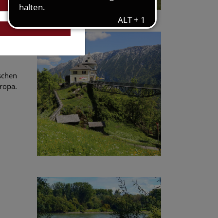
schen
ropa.