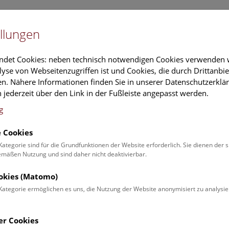
Newslet
llungen
Information
Veranstaltungs
ndet Cookies: neben technisch notwendigen Cookies verwenden w
yse von Webseitenzugriffen ist und Cookies, die durch Drittanbi
n. Nähere Informationen finden Sie in unserer Datenschutzerklär
rschung
Führungen & Aktivitäten
Deck 50
 jederzeit über den Link in der Fußleiste angepasst werden.
g
 Cookies
andorte
Kategorie sind für die Grundfunktionen der Website erforderlich. Sie dienen der 
äßen Nutzung und sind daher nicht deaktivierbar.
ookies (Matomo)
Kategorie ermöglichen es uns, die Nutzung der Website anonymisiert zu analysie
rhistorisches Museum Wien
er Cookies
g: