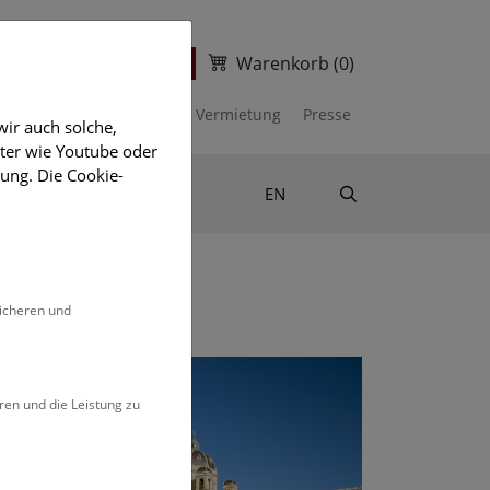
Warenkorb
(0)
ter
Ticketshop
kalender
Unterstützen
Vermietung
Presse
ir auch solche,
eter wie Youtube oder
ung. Die Cookie-
Suche
Shop & Literatur
EN
sicheren und
ren und die Leistung zu