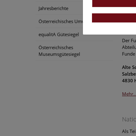
Mehr..
Jahresberichte
Österreichisches Umweltzeichen
Histo
equalitA Gütesiegel
Der Fu
Abteil
Österreichisches
Funde 
Museumsgütesiegel
Alte 
Salzbe
4830 H
Mehr..
Nati
Als Te