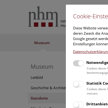
Cookie-Einste
Diese Website verwe
deren Zweck die Anal
Google gesetzt werde
Museum
Ausstellung
Fo
Einstellungen können
Datenschutzerklärun
Notwendige
St
Museum
Cookies dieser 
bestimmungsgem
Leitbild
Statistik C
Geschichte & Architektur
Cookies dieser 
Natu
messen.
Standorte
Drittanbiet
Eingan