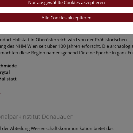
Nur ausgewählte Cookies akzeptieren
.
Alle Cookies akzeptieren
risches Salzbergwerk in Hallstatt
ndort Hallstatt in Oberösterreich wird von der Prähistorischen
ung des NHM Wien seit über 100 Jahren erforscht. Die archäologi
machten diese Region namensgebend für eine Epoche in ganz Eu
Schmiede
rgtal
allstatt
.
onalparkinstitut Donauauen
il der Abteilung Wissenschaftskommunikation bietet das