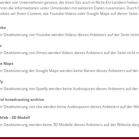
erden von Unternehmen gesetzt, die ihren Sitz auch in Nicht-EU-Ländern haben
Theresien-Platz
führen die Informationen unter Umständen mit weiteren Daten zusammen. Durch 
Wien
ookies wir Ihnen Content, wie Youtube-Videos oder Google Maps auf dieser Seite 
schrift:
ube
ng 7, 1010 Wien
er Deaktivierung von Youtube werden Videos dieses Anbieters auf der Seite nicht
o
er Deaktivierung von Vimeo werden Videos dieses Anbieters auf der Seite nicht m
le Maps
er Deaktivierung der Google Maps werden keine Karten dieses Anbieters auf der 
ologisch-anatomische Sammlung im Narrenturm
fy
äsentation der wertvollen pathologisch-anatomischen Sammlung 
er Deaktivierung von Spotify werden keine Audiospuren dieses Anbieters auf der 
 des ehemaligen Narrenturms spannt einen interessanten Boge
ral broadcasting archive
en Wissenschaft und Architektur mit all den Facetten der Medizi
er Deaktivierung von cba werden keine Audiospuren dieses Anbieters auf der Web
geschichte.
hfab - 3D Modell
gasse 2
er Deaktivierung werden keine 3D Modelle dieses Anbieters auf der Website darg
Wien