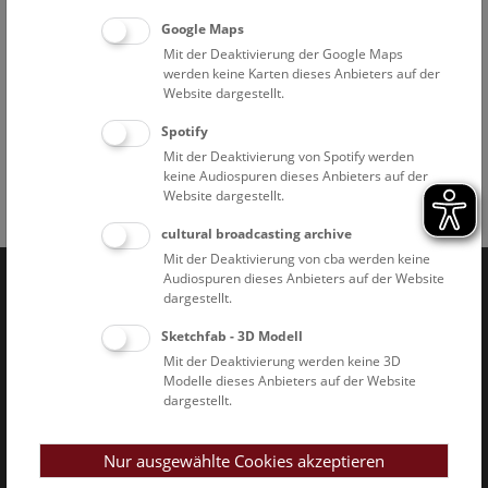
in unseren
Jobportal
, wo Sie sich auch direkt bewerben
Google Maps
können.
Mit der Deaktivierung der Google Maps
werden keine Karten dieses Anbieters auf der
Website dargestellt.
Spotify
Mit der Deaktivierung von Spotify werden
keine Audiospuren dieses Anbieters auf der
Website dargestellt.
Facebook
Bluesky
Instagram
Youtube
LinkedIn
Google Art
Follow us on
cultural broadcasting archive
Mit der Deaktivierung von cba werden keine
Audiospuren dieses Anbieters auf der Website
dargestellt.
Naturhistorisches Museum Wien © 2026
Sketchfab - 3D Modell
Mit der Deaktivierung werden keine 3D
Modelle dieses Anbieters auf der Website
dargestellt.
Nur ausgewählte Cookies akzeptieren
Impressum & AGB
Datenschutz