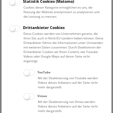
Statistik Cookies (Matomo)
Die Personalabteilung des Naturhistorischen Museums steht
Cookies dieser Kategorie ermöglichen es uns, die
Ihnen als Mitarbeiter*innen für alle Fragen in
Nutzung der Website anonymisiert zu analysieren und
Zusammenhang mit Ihrem Dienstverhältnis beim NHM zur
die Leistung zu messen.
Verfügung. Wir sind für Sie da, um Sie bei Ihrer Tätigkeit am
Museum zu unterstützen.
Drittanbieter Cookies
Um ein attraktives Arbeitsumfeld zu schaffen folgt das NHM
Diese Cookies werden von Unternehmen gesetzt, die
dem
Leitbild der Bundesmuseen als Arbeitgeber*innen
und
ihren Sitz auch in Nicht-EU-Ländern haben können. Diese
bietet unter anderem folgende Benefits:
Drittanbieter führen die Informationen unter Umständen
mit weiteren Daten zusammen. Durch Deaktivieren der
Drittanbieter Cookies wir Ihnen Content, wie Youtube-
Familienfreundlichkeit
Videos oder Google Maps auf dieser Seite nicht
angezeigt.
Veranstaltungen
Gesundheitsförderung
YouTube
Echocast
Mit der Deaktivierung von Youtube werden
Videos dieses Anbieters auf der Seite nicht
Nachhaltigkeit und Diversität
mehr dargestellt.
Fairen, respektvollen und wertschätzenden Umgang
Vimeo
diverse weitere Vergünstigungen
Mit der Deaktivierung von Vimeo werden
Videos dieses Anbieters auf der Seite nicht
Details hierzu und unsere derzeit
offenen Stellen
finden Sie
mehr dargestellt.