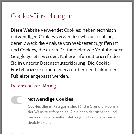
Cookie-Einstellungen
EN
Diese Website verwendet Cookies: neben technisch
notwendigen Cookies verwenden wir auch solche,
deren Zweck die Analyse von Webseitenzugriffen ist
und Cookies, die durch Drittanbieter wie Youtube oder
Google gesetzt werden. Nähere Informationen finden
Kolonialer Erwerbskontext im
Sie in unserer Datenschutzerklärung. Die Cookie-
Naturhistorischen Museum
Einstellungen können jederzeit über den Link in der
Fußleiste angepasst werden.
Wien
Datenschutzerklärung
Kolonialer Erwerbskontext (KolText): Kamen
Notwendige Cookies
Sammlungen unter kolonialen Umständen an das NHM
Cookies dieser Kategorie sind für die Grundfunktionen
Wien? Welche Definitionen und Forschungstrategien sind
der Website erforderlich. Sie dienen der sicheren und
notwendig, um diese Frage zu beantworten?
bestimmungsgemäßen Nutzung und sind daher nicht
deaktivierbar.
Debatten um den kolonialen Erwerbskontext und die