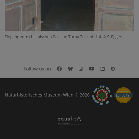
Eingang zum chilenischen Pavillon Turba Tol Hol-Hol, © S. Eggers
Facebook
Bluesky
Instagram
Youtube
LinkedIn
Google Art
Follow us on
Naturhistorisches Museum Wien © 2026