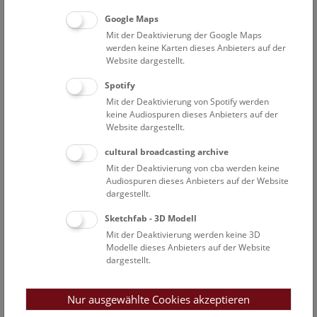
Google Maps
Übergeordnetes Ziel ist es, eine adäquate
Mit der Deaktivierung der Google Maps
Forschungsstrategie zu entwickeln und den Begriff
werden keine Karten dieses Anbieters auf der
„kolonialer Erwerbskontext“ für die Sammlungen eines
Website dargestellt.
naturkundlichen Museums definitorisch zu konkretisieren.
Spotify
Angestrebt wird, weitere tiefergehende Recherchen für die
Mit der Deaktivierung von Spotify werden
nächsten Jahre zu formulieren bzw. eine begleitende
keine Audiospuren dieses Anbieters auf der
Provenienzforschung im Haus zu etablieren, die sich
Website dargestellt.
spezifischen kolonialen Zusammenhängen widmet. Diese
wird zu einer ausgeweiteten Kontextualisierung der Objekte
cultural broadcasting archive
in den Sammlungen des NHM Wien führen.
Mit der Deaktivierung von cba werden keine
Audiospuren dieses Anbieters auf der Website
dargestellt.
Wissenschaftlichen Mitarbeiter*innen des KolText-
Teams:
Sketchfab - 3D Modell
Prof. Dr. Sabine Eggers
Mit der Deaktivierung werden keine 3D
Dr. Margit Berner
Modelle dieses Anbieters auf der Website
DDr. Martin Krenn
dargestellt.
Dr. Verena Pawlowsky
Constanze Schattke, MSc
Nur ausgewählte Cookies akzeptieren
Dominik Spörker, BA BA MA