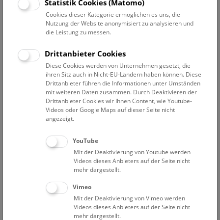
Restitution von Objekten aus ethnografischen Sammlungen
Statistik Cookies (Matomo)
haben zuletzt nicht nur vermehrt zu Forschungen geführt,
Cookies dieser Kategorie ermöglichen es uns, die
sondern auch die Öffentlichkeit erreicht. Fragen des
Nutzung der Website anonymisiert zu analysieren und
kolonialen Erwerbskontexts betreffen aber auch
die Leistung zu messen.
naturkundliche Sammlungen und Museen, wo noch großer
Drittanbieter Cookies
Forschungsbedarf auszumachen ist.
Diese Cookies werden von Unternehmen gesetzt, die
ihren Sitz auch in Nicht-EU-Ländern haben können. Diese
In diesem Sinne untersucht nun auch das Naturhistorische
Drittanbieter führen die Informationen unter Umständen
Museum Wien im Rahmen des KolText-Projekts koloniale
mit weiteren Daten zusammen. Durch Deaktivieren der
Kontexte. Das vom Bundesministerium für Kunst, Kultur,
Drittanbieter Cookies wir Ihnen Content, wie Youtube-
öffentlichen Dienst und Sport unterstützte Projekt (Laufzeit:
Videos oder Google Maps auf dieser Seite nicht
2021–2022) beabsichtigt eine erste Bestandsaufnahme im
angezeigt.
Haus und die Erstellung einer Übersicht über die Archiv- und
Quellenlage zur Erforschung kolonialer Provenienzen der
YouTube
Sammlungen des NHM Wien.
Mit der Deaktivierung von Youtube werden
Videos dieses Anbieters auf der Seite nicht
Aufgrund der Materialfülle liegt der Fokus der Untersuchung
mehr dargestellt.
auf der Zeit von der Gründung des Museums bis zum Ende
der österreichisch-ungarischen Monarchie 1918. Zurzeit
Vimeo
werden in einem ersten Schritt in der Anthropologischen
Mit der Deaktivierung von Vimeo werden
Abteilung des NHM Wien Sammlungen aus Neuseeland und
Videos dieses Anbieters auf der Seite nicht
Tierra del Fuego analysiert.
mehr dargestellt.