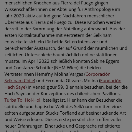
menschlichen Knochen aus Tierra del Fuego gingen
Wissenschaftlerinnen der Abteilung für Anthropologie im
Jahr 2020 aktiv auf indigene Nachfahren menschlicher
Überreste aus Tierra del Fuego zu. Diese Knochen werden
derzeit in der Sammlung der Abteilung aufbewahrt. Aus der
ersten Kontaktaufnahme mit Vertretern der Selk’nam
entwickelte sich ein für beide Seiten intensiver und
bereichernder Austausch, der auf Grund der räumlichen und
zeitlichen Unterschiede hauptsächlich online stattfinden
musste. Im April 2022 schließlich konnten Sabine Eggers
und Constanze Schattke (NHM Wien) die beiden
Vertreterinnen Hema'ny Molina Vargas (
Corporación
Selk’nam Chile
) und Fernanda Olivares Molina (
Fundación
Hach Saye
) in Venedig zur 59. Biennale besuchen, bei der die
Hach Saye an der Konzeptions des chilenischen Pavillons,
Turba Tol Hol-Hol
, beteiligt ist. Hier kann der Besucher die
spirituelle und haptische Welt des Selk'nam inmitten eines
echten aufgebauten Stücks Torfland auf beeindruckende Art
und Weise erleben. Dieses erste persönliche Treffen voller
neuer Erfahrungen, Eindrücke und Gespräche reflektierte