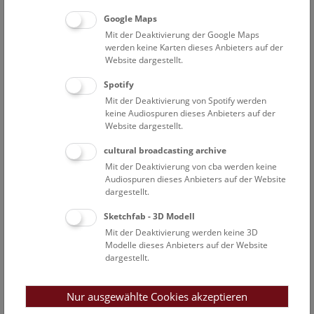
Google Maps
Wir verpflichten uns, kontinuierlich unser aktuelles und
Mit der Deaktivierung der Google Maps
vergangenes Handeln zu evaluieren, verschiedene
werden keine Karten dieses Anbieters auf der
Perspektiven auf allen Ebenen – unter anderem in der
Website dargestellt.
Objektakquisition, im Sammlungs-Management, in der
Ausstellungsplanung sowie in der Provenienzforschung und
Spotify
Repatriation – zu repräsentieren und Entscheidungsprozesse
Mit der Deaktivierung von Spotify werden
transparent zu gestalten. Wir glauben daran, dass eine
keine Audiospuren dieses Anbieters auf der
Website dargestellt.
bedachte Wortwahl wichtig ist und verwenden eine
gewaltfreie und inklusive Sprache und Ausdrucksweise.
cultural broadcasting archive
Unser Ziel ist es, ein Museum zu schaffen, das allen
Mit der Deaktivierung von cba werden keine
zugänglich ist. Neben Bemühungen, etwa im
Audiospuren dieses Anbieters auf der Website
Ausstellungsbereich physische Barrieren zu beseitigen, wird
dargestellt.
auch die „Open Access“ Verfügbarkeit der
Sketchfab - 3D Modell
Forschungsergebnisse aus dem NHM angestrebt.
Mit der Deaktivierung werden keine 3D
Modelle dieses Anbieters auf der Website
Wir erkennen die historisch privilegierte Position des NHM
dargestellt.
an und sehen uns verantwortlich für unser Handeln. Wir
ergreifen die Möglichkeit, ständig weiter zu lernen und Teil
Nur ausgewählte Cookies akzeptieren
einer positiven Veränderung unserer Gesellschaft zu sein.