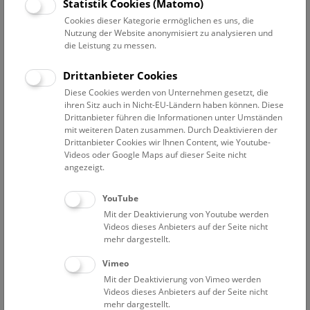
Statistik Cookies (Matomo)
Plattformen zu erkunden.
Cookies dieser Kategorie ermöglichen es uns, die
Nutzung der Website anonymisiert zu analysieren und
Wir sind überzeugt, dass die Partizipation unserer
die Leistung zu messen.
Besucher*innen, Mitarbeiter*innen und
Wissenschaftler*innen im Museums- und
Drittanbieter Cookies
Wissenschaftsbetrieb unabdingbar ist. Dementsprechend
Diese Cookies werden von Unternehmen gesetzt, die
bemühen wir uns bewusst, alle Personen, insbesondere
ihren Sitz auch in Nicht-EU-Ländern haben können. Diese
(aber nicht ausschließlich) solche, welche historisch
Drittanbieter führen die Informationen unter Umständen
mit weiteren Daten zusammen. Durch Deaktivieren der
unterrepräsentiert und diskriminiert wurden, in das
Drittanbieter Cookies wir Ihnen Content, wie Youtube-
Geschehen am NHM einzubeziehen. Wir sprechen uns gegen
Videos oder Google Maps auf dieser Seite nicht
eine Diskriminierung aufgrund von Alter, Geschlecht,
angezeigt.
Gender-Identität und Ausdruck, sozioökonomischen Status,
Familienstand, Behinderungen, Religion, Werten, Kultur und
YouTube
Herkunft sowie von BIPoC und Personen der LGBTQIA*-
Mit der Deaktivierung von Youtube werden
Community, aus. Wir glauben daran, dass Inklusion
Videos dieses Anbieters auf der Seite nicht
notwendig ist, um ein Museum für alle zu schaffen. Auch in
mehr dargestellt.
unseren Einstellungsverfahren handeln wir nach diesen
Vimeo
Grundsätzen und sind darüber hinaus überzeugt, dass alle
Mit der Deaktivierung von Vimeo werden
Angestellten und freiwilligen Mitarbeiter*innen das Recht
Videos dieses Anbieters auf der Seite nicht
auf ein sicheres und unterstützendes Arbeitsumfeld haben.
mehr dargestellt.