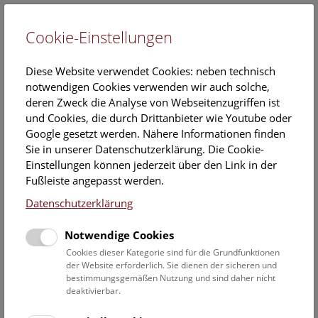
Cookie-Einstellungen
EN
Diese Website verwendet Cookies: neben technisch
notwendigen Cookies verwenden wir auch solche,
deren Zweck die Analyse von Webseitenzugriffen ist
und Cookies, die durch Drittanbieter wie Youtube oder
Google gesetzt werden. Nähere Informationen finden
Equity Statement
Sie in unserer Datenschutzerklärung. Die Cookie-
Einstellungen können jederzeit über den Link in der
Fußleiste angepasst werden.
Das Naturhistorische Museum (NHM) ist ein Ort, der alle
Datenschutzerklärung
willkommen heißt. Wir wollen ein sicheres Umfeld bieten,
welches alle Personen ermutigt, unser Museum, seine
Notwendige Cookies
Ausstellungen und Vermittlungsprogramme als Orte des
Lernens über Natur, Forschung, Bio- und Erdwissenschaften,
Cookies dieser Kategorie sind für die Grundfunktionen
der Website erforderlich. Sie dienen der sicheren und
Evolution sowie die kulturelle und biologische Entwicklung
bestimmungsgemäßen Nutzung und sind daher nicht
des Menschen wahrzunehmen. Wir bemühen uns,
deaktivierbar.
zugängliche Angebote zu machen, um diese verschiedenen
Aspekte sowohl im NHM als auch auf unseren Online-