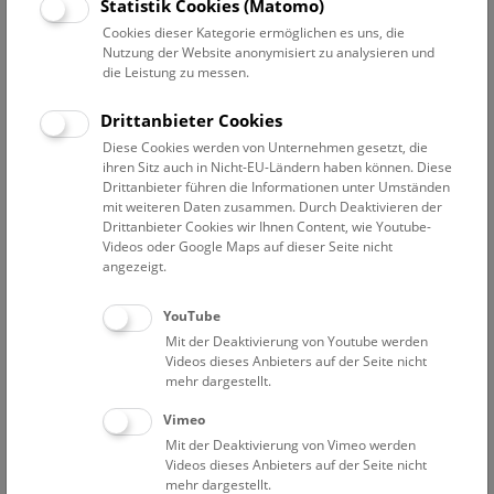
Statistik Cookies (Matomo)
ist, während Feuerbälle durch größere Bruchstücke
Cookies dieser Kategorie ermöglichen es uns, die
extraterrestrischen Materials verursacht werden. Allgemein
Nutzung der Website anonymisiert zu analysieren und
werden diese kurzlebigen Leuchtphänomene als Meteore
die Leistung zu messen.
bezeichnet.
Drittanbieter Cookies
Meteore können für gewöhnlich mit dem bloßen Auge
Diese Cookies werden von Unternehmen gesetzt, die
beobachtet und mittels Videokameras oder speziellen
ihren Sitz auch in Nicht-EU-Ländern haben können. Diese
Fisheye-Kameras aufgenommen werden.
Drittanbieter führen die Informationen unter Umständen
mit weiteren Daten zusammen. Durch Deaktivieren der
Drittanbieter Cookies wir Ihnen Content, wie Youtube-
Videos oder Google Maps auf dieser Seite nicht
Nur ganz große Ereignisse können auch tagsüber beobachtet
angezeigt.
werden, wie zum Beispiel am 15. Februar 2013, als ein 20 m
großer Asteroid über dem Gebiet von Chelyabinsk in
YouTube
Russland explodiert ist.
Mit der Deaktivierung von Youtube werden
Da Plasmaschweife elektromagnetische Wellen bei
Videos dieses Anbieters auf der Seite nicht
Radiofrequenzen reflektieren, können Meteore mittels
mehr dargestellt.
niederfrequentem Radar bei Tag und Nacht und bei jedem
Vimeo
Wetter sichtbar gemacht werden.
Mit der Deaktivierung von Vimeo werden
Videos dieses Anbieters auf der Seite nicht
Meteor-Radarstation
mehr dargestellt.