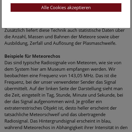
Alle Cookies akzeptieren
Zusätzlich liefert diese Technik auch statistische Daten über
die Anzahl, Massen und Bahnen der Meteore sowie über
Ausbildung, Zerfall und Auflösung der Plasmaschweife.
Beispiele für Meteorechos
Das sind typische Radiosignale von Meteoren, wie sie von
dem System hier am Museum empfangen werden. Wir
beobachten eine Frequenz von 143,05 MHz. Das ist die
Frequenz, bei der unser verwendeter Sender das Signal
übermittelt. Auf der linken Seite der Darstellung sieht man
die Zeit, eingeteilt in Tag, Stunde, Minute und Sekunde, bei
der das Signal aufgenommen wird. Je größer ein
extraterrestrisches Objekt ist, desto heller erscheint der
tatsächliche Meteorschweif und das übertragende
Radiosignal. Das Hintergrundsignal erscheint in blau,
während Meteorechos in Abhängigkeit ihrer Intensität in den