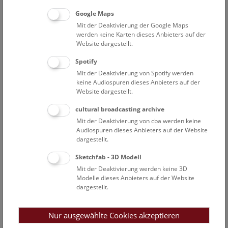
Google Maps
Um das Meteor-Echo visuell und akustisch wahrnehmen zu
Mit der Deaktivierung der Google Maps
können, benötigt man eine Sende- und Empfangseinheit.
werden keine Karten dieses Anbieters auf der
Empfangen werden Radiosignale, welche von dem
Website dargestellt.
Plasmaschweif der Meteore reflektiert werden. Als Sender
wird hierfür das französische Überwachungs-Radar GRAVES
Spotify
nahe der Stadt Dijon in Frankreich verwendet. Als
Mit der Deaktivierung von Spotify werden
keine Audiospuren dieses Anbieters auf der
Empfänger dient eine auf dem Dach des Naturhistorischen
Website dargestellt.
Museums installierte Antenne.
cultural broadcasting archive
Mit der Deaktivierung von cba werden keine
Audiospuren dieses Anbieters auf der Website
dargestellt.
Sketchfab - 3D Modell
Mit der Deaktivierung werden keine 3D
Modelle dieses Anbieters auf der Website
dargestellt.
Nur ausgewählte Cookies akzeptieren