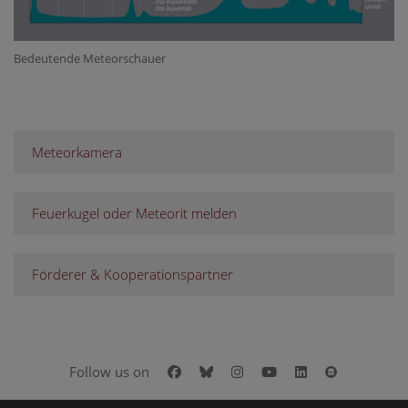
Bedeutende Meteorschauer
Meteorkamera
Feuerkugel oder Meteorit melden
Förderer & Kooperationspartner
Facebook
Bluesky
Instagram
Youtube
LinkedIn
Google Art
Follow us on