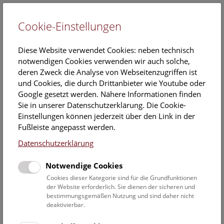
Cookie-Einstellungen
EN
Diese Website verwendet Cookies: neben technisch
notwendigen Cookies verwenden wir auch solche,
deren Zweck die Analyse von Webseitenzugriffen ist
und Cookies, die durch Drittanbieter wie Youtube oder
Google gesetzt werden. Nähere Informationen finden
Meteore
Sie in unserer Datenschutzerklärung. Die Cookie-
Einstellungen können jederzeit über den Link in der
Rund 100 Tonnen extraterrestrischen Materials fallen
Fußleiste angepasst werden.
täglich auf die Erde – hauptsächlich in Form von Staub.
Datenschutzerklärung
Wenn extraterrestrische Objekte in die Erdatmosphäre
eintreten, wird ihre Oberfläche stark erhitzt und die
Notwendige Cookies
umgebenden Luftmoleküle werden ionisiert.
Cookies dieser Kategorie sind für die Grundfunktionen
der Website erforderlich. Sie dienen der sicheren und
Dadurch kommt es in Höhen zwischen 120 und 80 km zur
bestimmungsgemäßen Nutzung und sind daher nicht
Ausbildung eines Plasmaschweifes. Sternschnuppen
deaktivierbar.
entstehen also dadurch, dass sie beim Verglühen eine
Leuchtspur hinterlassen, welches eigentlich ionisierte Luft