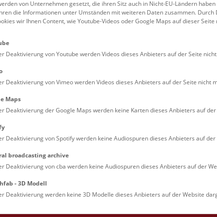
lied zwischen den wissenschaftlichen Inhalten, den
erden von Unternehmen gesetzt, die ihren Sitz auch in Nicht-EU-Ländern haben
en, der Forschung und den Forscher*innen, ihren
führen die Informationen unter Umständen mit weiteren Daten zusammen. Durch 
ookies wir Ihnen Content, wie Youtube-Videos oder Google Maps auf dieser Seite 
 und ihren Erkenntnissen, und unserem
um. Wir sehen uns aber auch als innovative
ube
tstelle zwischen Wissenschaftler*innen,
er Deaktivierung von Youtube werden Videos dieses Anbieters auf der Seite nicht
*innen und Entscheidungsträger*innen aus
haft und Politik.
o
er Deaktivierung von Vimeo werden Videos dieses Anbieters auf der Seite nicht m
rsönlicher Input und Ihr Engagement (Citizen
e und Citizen Engagement) sind uns wichtig! Mit
le Maps
Unterstützung und im direkten Dialog mit Ihnen
er Deaktivierung der Google Maps werden keine Karten dieses Anbieters auf der 
n wir die Bedürfnisse unserer Gesellschaft
fy
rkt ins wissenschaftliche System zurückwirken
er Deaktivierung von Spotify werden keine Audiospuren dieses Anbieters auf der 
!
ral broadcasting archive
terschiedlichsten Formaten, Orten und Formen der
er Deaktivierung von cba werden keine Audiospuren dieses Anbieters auf der Web
n Beteiligung wollen wir Sie begeistern, faszinieren,
den Zutritt zu einer nicht-alltäglichen Welt
hfab - 3D Modell
ichen und Sie zum Mitmachen einladen. Wir
er Deaktivierung werden keine 3D Modelle dieses Anbieters auf der Website darg
 möglichst unterschiedliche Besuchergruppen
chen, möglichst vielfältige Zugänge anbieten und