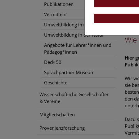
Publikationen
vor all
Vermitteln
Umweltbildung im Museum
Umweltbildung in der Natur
Wie 
Angebote für Lehrer*innen und
Pädagog*innen
Hier g
Deck 50
Publi
Sprachpartner Museum
Wir wo
Geschichte
sie be
besten
Wissenschaftliche Gesellschaften
den da
& Vereine
unterh
Mitgliedschaften
Dazu s
Publik
Provenienzforschung
Vermit