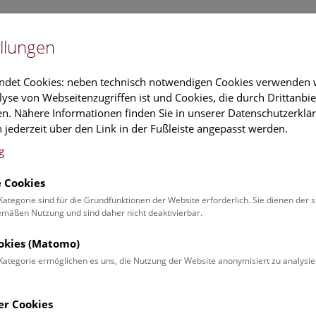
Newslet
llungen
Information
Veranstaltungs
ndet Cookies: neben technisch notwendigen Cookies verwenden w
yse von Webseitenzugriffen ist und Cookies, die durch Drittanbi
n. Nähere Informationen finden Sie in unserer Datenschutzerklär
schung
Führungen & Aktivitäten
Deck 50
 jederzeit über den Link in der Fußleiste angepasst werden.
g
 Cookies
teilung für Wissenschaf
Kategorie sind für die Grundfunktionen der Website erforderlich. Sie dienen der 
äßen Nutzung und sind daher nicht deaktivierbar.
üngste Abteilung des NHM Wien haben wir eine herausforder
ookies (Matomo)
ung in spannender, nachvollziehbarer und vielfältiger Form m
Kategorie ermöglichen es uns, die Nutzung der Website anonymisiert zu analysie
stellungen im Austausch mit unseren Besucher*innen weitere
nem großen, engagierten Team sind wir das
er Cookies