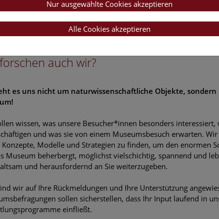
Nur ausgewählte Cookies akzeptieren
em: Wir wollen offen sein für alle!
Alle Cookies akzeptieren
forschen auch wir?
eht es uns nicht um naturwissenschaftliche Objekte, sondern
kum!
llen wissen, was unsere Besucher*innen besonders interessiert
schäftigen und was sie von einem Museumsbesuch erwarten. Wir 
 Konzepte, Modelle und Strategien zu finden, um den enormen S
s Museum beherbergt, möglichst vielschichtig, spannend und leb
altsam und herausfordernd an Sie weiterzugeben.
ind wir auf Ihre Rückmeldungen und Ihre Unterstützung angewie
umsbefragungen sollen sicherstellen, dass Ihr Input laufend in un
tlungsprogramme einfließt.