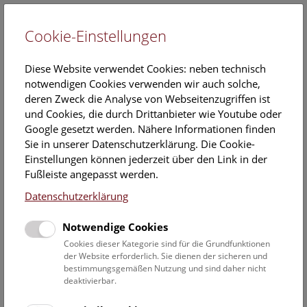
Cookie-Einstellungen
EN
Diese Website verwendet Cookies: neben technisch
notwendigen Cookies verwenden wir auch solche,
deren Zweck die Analyse von Webseitenzugriffen ist
und Cookies, die durch Drittanbieter wie Youtube oder
Google gesetzt werden. Nähere Informationen finden
Sparkling Science 2.0
Sie in unserer Datenschutzerklärung. Die Cookie-
Einstellungen können jederzeit über den Link in der
Mit „Sparkling Science 2.0“ fördert der
OeAD
(Agentur für
Fußleiste angepasst werden.
Bildung und Internationalisierung) im Auftrag des BMBWF
Datenschutzerklärung
(Bundesministerium für Bildung, Wissenschaft und
Forschung) Forschungsprojekte, in welchen Forschungs- und
Notwendige Cookies
Bildungseinrichtungen und soweit als möglich zusätzlich die
Zivilgesellschaft zusammenarbeiten und gemeinsam zur
Cookies dieser Kategorie sind für die Grundfunktionen
der Website erforderlich. Sie dienen der sicheren und
Gewinnung von innovativen Forschungsergebnissen
bestimmungsgemäßen Nutzung und sind daher nicht
beitragen. Ausgangspunkt sind die Erfahrungen des
deaktivierbar.
Vorgängerprogrammes (2007-2019), mit welchem
insgesamt 299 qualitativ hochwertige Forschungsprojekte