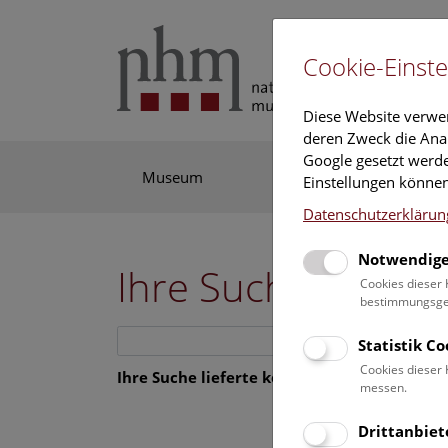
Cookie-Einste
Diese Website verwe
deren Zweck die Anal
Google gesetzt werde
Museum
Ausstellung
For
Einstellungen können
Datenschutzerklärun
Notwendige
Ihre Suche
Cookies dieser 
bestimmungsgem
Such
Statistik C
Cookies dieser 
Ihre Suche lieferte kein Ergebnis.
messen.
Drittanbiet