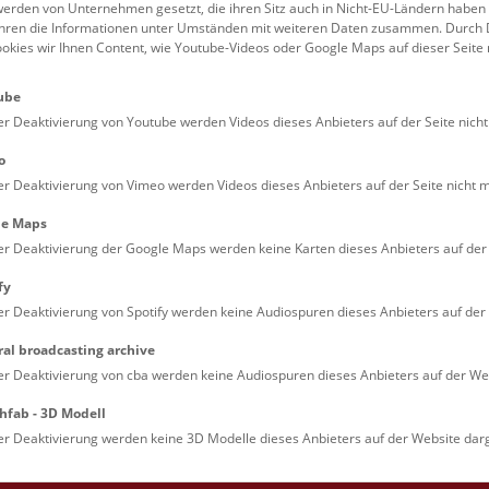
erden von Unternehmen gesetzt, die ihren Sitz auch in Nicht-EU-Ländern haben
führen die Informationen unter Umständen mit weiteren Daten zusammen. Durch 
ookies wir Ihnen Content, wie Youtube-Videos oder Google Maps auf dieser Seite 
Si
me
ube
er Deaktivierung von Youtube werden Videos dieses Anbieters auf der Seite nicht
o
er Deaktivierung von Vimeo werden Videos dieses Anbieters auf der Seite nicht m
le Maps
Si
er Deaktivierung der Google Maps werden keine Karten dieses Anbieters auf der 
si
fy
er Deaktivierung von Spotify werden keine Audiospuren dieses Anbieters auf der 
ral broadcasting archive
er Deaktivierung von cba werden keine Audiospuren dieses Anbieters auf der Web
le Arts and Culture
hfab - 3D Modell
er Deaktivierung werden keine 3D Modelle dieses Anbieters auf der Website darg