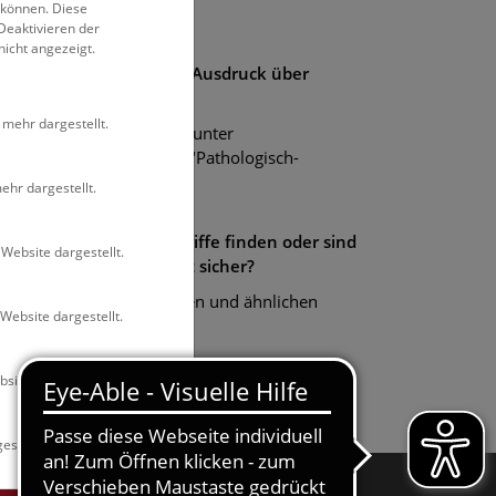
 können. Diese
Thematik etc.
Deaktivieren der
nicht angezeigt.
e suchen einen exakten Ausdruck über
hrere Begriffe?
 mehr dargestellt.
Stellen Sie den Ausdruck unter
Anführungszeichen, zB.: "Pathologisch-
anatomische Sammlung"
ehr dargestellt.
e möchten ähnliche Begriffe finden oder sind
Website dargestellt.
ch der Schreibweise nicht sicher?
Elritze~ findet alle gleichen und ähnlichen
Website dargestellt.
Begriffe.
site dargestellt.
estellt.