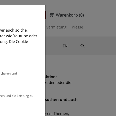
Warenkorb
(0)
ter
Ticketshop
kalender
Unterstützen
Vermietung
Presse
ir auch solche,
eter wie Youtube oder
ung. Die Cookie-
Suche
Shop & Literatur
EN
sicheren und
läuterungen zur Suchfunktion:
e Suchfunktion liefert exakt den oder die
ngegebenen Begriffe.
ren und die Leistung zu
e möchten umfassender suchen und auch
ural einbeziehen?
Thema* findet thematisieren, Themen,