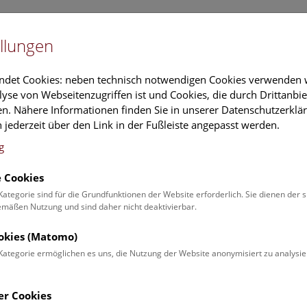
Newslet
llungen
Information
Veranstaltungs
ndet Cookies: neben technisch notwendigen Cookies verwenden w
yse von Webseitenzugriffen ist und Cookies, die durch Drittanbi
n. Nähere Informationen finden Sie in unserer Datenschutzerklär
schung
Führungen & Aktivitäten
Deck 50
 jederzeit über den Link in der Fußleiste angepasst werden.
g
 Cookies
Kategorie sind für die Grundfunktionen der Website erforderlich. Sie dienen der 
Er
äßen Nutzung und sind daher nicht deaktivierbar.
Di
ei
en
ookies (Matomo)
Kategorie ermöglichen es uns, die Nutzung der Website anonymisiert zu analysie
Si
Pl
er Cookies