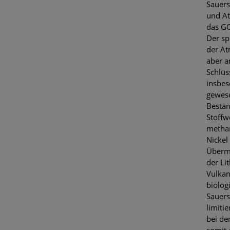
Sauers
und A
das GO
Der sp
der At
aber a
Schlüs
insbes
gewese
Besta
Stoffw
methan
Nickel
Überma
der Li
Vulkan
biolog
Sauers
limiti
bei de
somit 