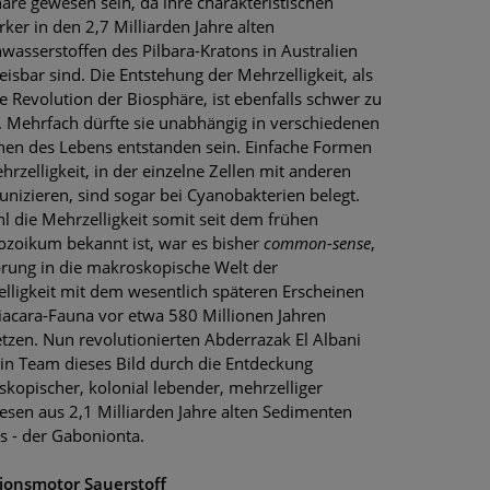
äre gewesen sein, da ihre charakteristischen
ker in den 2,7 Milliarden Jahre alten
wasserstoffen des Pilbara-Kratons in Australien
isbar sind. Die Entstehung der Mehrzelligkeit, als
e Revolution der Biosphäre, ist ebenfalls schwer zu
. Mehrfach dürfte sie unabhängig in verschiedenen
n des Lebens entstanden sein. Einfache Formen
hrzelligkeit, in der einzelne Zellen mit anderen
izieren, sind sogar bei Cyanobakterien belegt.
 die Mehrzelligkeit somit seit dem frühen
ozoikum bekannt ist, war es bisher
common-sense
,
rung in die makroskopische Welt der
lligkeit mit dem wesentlich späteren Erscheinen
iacara-Fauna vor etwa 580 Millionen Jahren
tzen. Nun revolutionierten Abderrazak El Albani
in Team dieses Bild durch die Entdeckung
kopischer, kolonial lebender, mehrzelliger
sen aus 2,1 Milliarden Jahre alten Sedimenten
 - der Gabonionta.
ionsmotor Sauerstoff