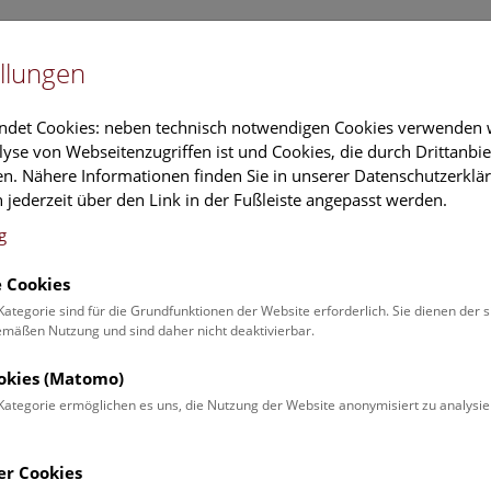
Newslet
llungen
Information
Veranstaltungs
ndet Cookies: neben technisch notwendigen Cookies verwenden w
yse von Webseitenzugriffen ist und Cookies, die durch Drittanbi
n. Nähere Informationen finden Sie in unserer Datenschutzerklär
rschung
Führungen & Aktivitäten
Deck 50
 jederzeit über den Link in der Fußleiste angepasst werden.
g
 Cookies
Experiment Leben -
Kategorie sind für die Grundfunktionen der Website erforderlich. Sie dienen der 
äßen Nutzung und sind daher nicht deaktivierbar.
seit 12. März 201
ookies (Matomo)
2,1 Milliarden Jahre alt sind die ältesten Fossilen von komp
Kategorie ermöglichen es uns, die Nutzung der Website anonymisiert zu analysie
nschiefern in Gabun (Zentralafrika) gefunden wurden. Dies
bekannten Beginn der Vielzelligkeit um mehr als 1,5 Millia
er Cookies
erständnis von der Evolution des Lebens fundamental. Ab 