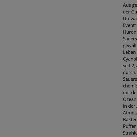
Aus ge
der Ga
Umwälz
Event“
Huroni
Sauers
gewalt
Leben 
Cyanob
seit 2,
durch.
Sauers
chemis
mit de
Ozean 
in der
Atmosp
Bakter
Puffer
Strahl