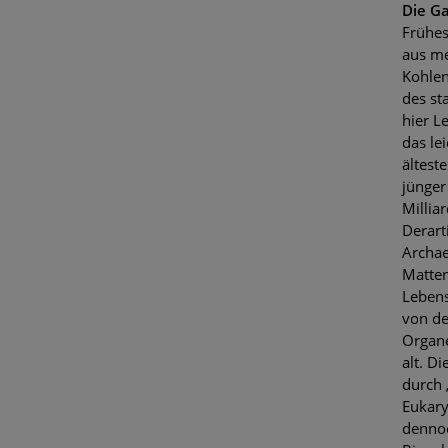
Die G
Frühe
aus me
Kohlen
des st
hier L
das le
ältest
jünger
Millia
Derart
Archae
Matten
Lebens
von de
Organe
alt. D
durch 
Eukary
dennoc