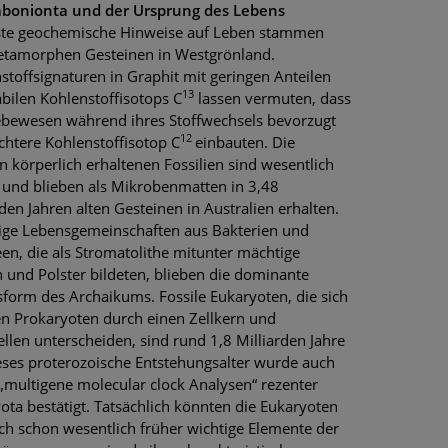
abonionta und der Ursprung des Lebens
ste geochemische Hinweise auf Leben stammen
tamorphen Gesteinen in Westgrönland.
stoffsignaturen in Graphit mit geringen Anteilen
13
abilen Kohlenstoffisotops C
lassen vermuten, dass
ebewesen während ihres Stoffwechsels bevorzugt
12
ichtere Kohlenstoffisotop C
einbauten. Die
en körperlich erhaltenen Fossilien sind wesentlich
 und blieben als Mikrobenmatten in 3,48
rden Jahren alten Gesteinen in Australien erhalten.
ige Lebensgemeinschaften aus Bakterien und
en, die als Stromatolithe mitunter mächtige
 und Polster bildeten, blieben die dominante
form des Archaikums. Fossile Eukaryoten, die sich
n Prokaryoten durch einen Zellkern und
llen unterscheiden, sind rund 1,8 Milliarden Jahre
ieses proterozoische Entstehungsalter wurde auch
„multigene molecular clock Analysen“ rezenter
ota bestätigt. Tatsächlich könnten die Eukaryoten
h schon wesentlich früher wichtige Elemente der