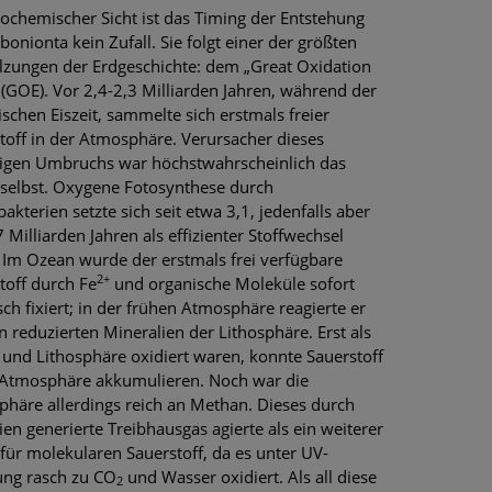
ochemischer Sicht ist das Timing der Entstehung
bonionta kein Zufall. Sie folgt einer der größten
ungen der Erdgeschichte: dem „Great Oxidation
 (GOE). Vor 2,4-2,3 Milliarden Jahren, während der
schen Eiszeit, sammelte sich erstmals freier
toff in der Atmosphäre. Verursacher dieses
igen Umbruchs war höchstwahrscheinlich das
selbst. Oxygene Fotosynthese durch
akterien setzte sich seit etwa 3,1, jedenfalls aber
7 Milliarden Jahren als effizienter Stoffwechsel
 Im Ozean wurde der erstmals frei verfügbare
2+
toff durch Fe
und organische Moleküle sofort
ch fixiert; in der frühen Atmosphäre reagierte er
n reduzierten Mineralien der Lithosphäre. Erst als
und Lithosphäre oxidiert waren, konnte Sauerstoff
 Atmosphäre akkumulieren. Noch war die
häre allerdings reich an Methan. Dieses durch
ien generierte Treibhausgas agierte als ein weiterer
 für molekularen Sauerstoff, da es unter UV-
ung rasch zu CO
und Wasser oxidiert. Als all diese
2