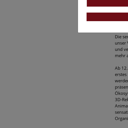
Stroma
Bakter
mehrze
wurde
Die se
unser 
und ve
mehr a
Ab 12.
erstes
werden
präsen
Ökosys
3D-Rek
Animat
sensat
Organ