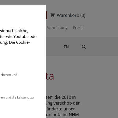
Warenkorb
(0)
ter
Ticketshop
kalender
Unterstützen
Vermietung
Presse
ir auch solche,
eter wie Youtube oder
ung. Die Cookie-
Suche
Shop & Literatur
EN
 Gabonionta
sicheren und
4
lexen kolonialen Lebewesen, die 2010 in
ren und die Leistung zu
e sensationelle Entdeckung verschob den
rden Jahre zurück und veränderte unser
12. März werden die Gabonionta im NHM