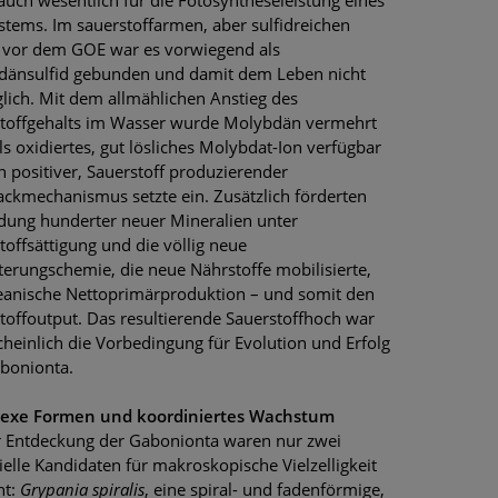
tems. Im sauerstoffarmen, aber sulfidreichen
vor dem GOE war es vorwiegend als
änsulfid gebunden und damit dem Leben nicht
lich. Mit dem allmählichen Anstieg des
toffgehalts im Wasser wurde Molybdän vermehrt
ls oxidiertes, gut lösliches Molybdat-Ion verfügbar
n positiver, Sauerstoff produzierender
ckmechanismus setzte ein. Zusätzlich förderten
ldung hunderter neuer Mineralien unter
toffsättigung und die völlig neue
terungschemie, die neue Nährstoffe mobilisierte,
eanische Nettoprimärproduktion – und somit den
toffoutput. Das resultierende Sauerstoffhoch war
heinlich die Vorbedingung für Evolution und Erfolg
bonionta.
exe Formen und koordiniertes Wachstum
r Entdeckung der Gabonionta waren nur zwei
ielle Kandidaten für makroskopische Vielzelligkeit
nt:
Grypania spiralis
, eine spiral- und fadenförmige,