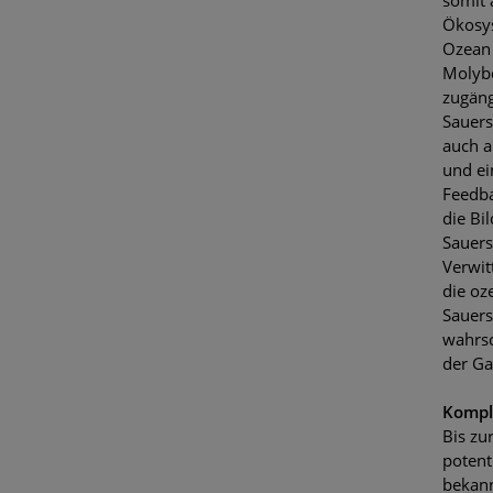
Ökosys
Ozean 
Molybd
zugäng
Sauers
auch a
und ei
Feedba
die Bi
Sauers
Verwit
die oz
Sauers
wahrsc
der Ga
Kompl
Bis zu
potent
bekan