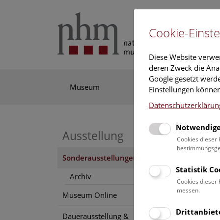
Cookie-Einste
Diese Website verwe
deren Zweck die Anal
Google gesetzt werde
Museum
Ausstellung
Fo
Einstellungen können
Datenschutzerklärun
Notwendige
Ausstellung
Cookies dieser 
bestimmungsgem
Sonderausstellungen
Statistik C
Archiv
Cookies dieser 
messen.
To
Museum Online
Drittanbiet
V
Dauerausstellung &