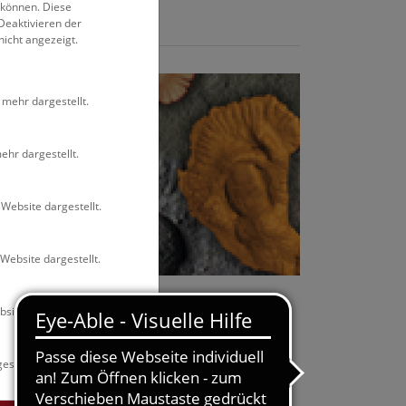
zeigt!
 können. Diese
Deaktivieren der
nicht angezeigt.
 mehr dargestellt.
ehr dargestellt.
Website dargestellt.
Website dargestellt.
site dargestellt.
estellt.