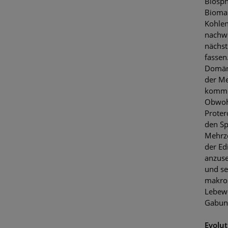
Biosph
Biomar
Kohlen
nachwe
nächst
fassen
Domäne
der Me
kommun
Obwohl
Proter
den Sp
Mehrze
der Ed
anzuse
und se
makros
Lebewe
Gabuns
Evolut