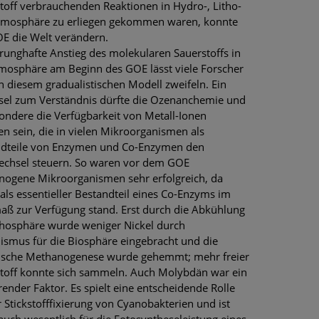
toff verbrauchenden Reaktionen in Hydro-, Litho-
tmosphäre zu erliegen gekommen waren, konnte
E die Welt verändern.
runghafte Anstieg des molekularen Sauerstoffs in
mosphäre am Beginn des GOE lässt viele Forscher
n diesem gradualistischen Modell zweifeln. Ein
sel zum Verständnis dürfte die Ozenanchemie und
ondere die Verfügbarkeit von Metall-Ionen
n sein, die in vielen Mikroorganismen als
ndteile von Enzymen und Co-Enzymen den
echsel steuern. So waren vor dem GOE
ogene Mikroorganismen sehr erfolgreich, da
 als essentieller Bestandteil eines Co-Enzyms im
ß zur Verfügung stand. Erst durch die Abkühlung
thosphäre wurde weniger Nickel durch
ismus für die Biosphäre eingebracht und die
ische Methanogenese wurde gehemmt; mehr freier
toff konnte sich sammeln. Auch Molybdän war ein
erender Faktor. Es spielt eine entscheidende Rolle
r Stickstofffixierung von Cyanobakterien und ist
auch wesentlich für die Fotosyntheseleistung eines