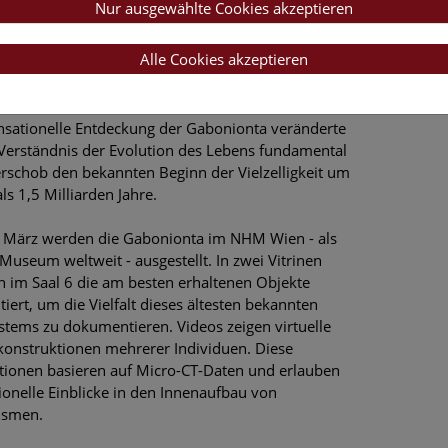
Nur ausgewählte Cookies akzeptieren
tolithen. Lange dachte man, dass diese
ienwelt erst vor 580 Millionen Jahren durch die
Alle Cookies akzeptieren
lligen Lebewesen der Ediacara-Fauna abgelöst
.
nsationelle Entdeckung der Gabonionta veränderte
Verständnis der Evolution des Lebens fundamental
rschob den bekannten Beginn der Vielzelligkeit um
ls 1,5 Milliarden Jahre.
 März werden die Gabonionta im NHM Wien - als
 Museum weltweit - ausgestellt. In zwei Vitrinen
 im Saal 6 die am besten erhaltenen Objekte
tiert, um die Vielfalt dieses ältesten bekannten
tems zu dokumentieren. Videos zeigen virtuelle
onstruktionen mehrerer Individuen. Diese
ionen basieren auf Micro-CT-Daten und erlauben
ionelle Einblicke in den Innenaufbau von
ismen.