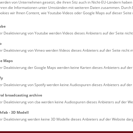
weltweit zum ersten Mal ge
erden von Unternehmen gesetzt, die ihren Sitz auch in Nicht-EU-Ländern haben
führen die Informationen unter Umständen mit weiteren Daten zusammen. Durch 
ookies wir Ihnen Content, wie Youtube-Videos oder Google Maps auf dieser Seite 
ube
er Deaktivierung von Youtube werden Videos dieses Anbieters auf der Seite nicht
turhistorische Museum in Wien zeigt als
emiere die ältesten Fossilien makroskopisch-
o
elligen Lebens
er Deaktivierung von Vimeo werden Videos dieses Anbieters auf der Seite nicht m
r 2010 schlug ein Bericht aus dem Fachjournal
le Maps
e“ ein wie eine Bombe. In 2,1 Milliarden Jahre alten
er Deaktivierung der Google Maps werden keine Karten dieses Anbieters auf der 
iefern aus Gabun fand der marokkanisch-
fy
sische Geologe Abderrazak El Albani von der
er Deaktivierung von Spotify werden keine Audiospuren dieses Anbieters auf der 
sität Poitiers und dem CNRS (Centre national de la
che scientifique), dem nationalen Zentrum für
ral broadcasting archive
schaftliche Forschung in Frankreich, die ältesten
er Deaktivierung von cba werden keine Audiospuren dieses Anbieters auf der Web
ien von komplexen, kolonialen Lebewesen.
hfab - 3D Modell
ben auf der Erde entstand vor etwa 3,8 Milliarden
er Deaktivierung werden keine 3D Modelle dieses Anbieters auf der Website darg
. Die ersten Organismen waren Bakterien, die
er mächtige Matten und Polster bildeten – die