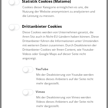
Datum auswählen
Statistik Cookies (Matomo)
Cookies dieser Kategorie ermöglichen es uns, die
Nutzung der Website anonymisiert zu analysieren und
Erweiterte Suche
die Leistung zu messen.
Filter zurücksetzen
Drittanbieter Cookies
Diese Cookies werden von Unternehmen gesetzt, die
9. August 2026
ihren Sitz auch in Nicht-EU-Ländern haben können. Diese
Drittanbieter führen die Informationen unter Umständen
mit weiteren Daten zusammen. Durch Deaktivieren der
So
Drittanbieter Cookies wir Ihnen Content, wie Youtube-
10:30 – 11:15
9.8.
Videos oder Google Maps auf dieser Seite nicht
Augmented Reality Show: Dinosaurier
angezeigt.
Eine Zeitreise für Familien durch die Welt der Saurier. Die
YouTube
Multimedia-Show auf Deck 50 macht es möglich, die
Mit der Deaktivierung von Youtube werden
faszinierende Welt der Dinosaurier hautnah zu erleben!
Videos dieses Anbieters auf der Seite nicht
mehr dargestellt.
NHM WIEN
KEINE BUCHUNG MEHR MÖGLICH.
Vimeo
Mit der Deaktivierung von Vimeo werden
Videos dieses Anbieters auf der Seite nicht
So
11:15 – 11:45
9.8.
mehr dargestellt.