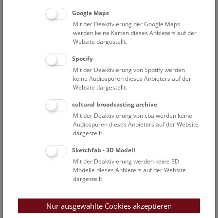
Mini-Treff ab 3 Jahren: Donau-Auenland
Google Maps
Mit der Deaktivierung der Google Maps
Die Donauauen sind wild und stecken voller
werden keine Karten dieses Anbieters auf der
Geheimnisse. Lerne Bewohner im und am Wasser
Website dargestellt.
kennen und hör genau hin. Kannst du die Wildnis hören?
Spotify
TICKETS
NHM WIEN
FREIE PLÄTZE: 12
Mit der Deaktivierung von Spotify werden
keine Audiospuren dieses Anbieters auf der
Website dargestellt.
So
11:45 – 15:15
9.8.
cultural broadcasting archive
Mit der Deaktivierung von cba werden keine
Open Deck: Donau-Auenland
Audiospuren dieses Anbieters auf der Website
dargestellt.
Das Deck 50 ist für alle Besucher*innen offen und lädt
zum Mitmachen ein!
Sketchfab - 3D Modell
Mit der Deaktivierung werden keine 3D
NHM WIEN
Modelle dieses Anbieters auf der Website
dargestellt.
So
14:00 – 14:30
9.8.
Nur ausgewählte Cookies akzeptieren
Kids & Co ab 6 Jahren: Donau-Auenland