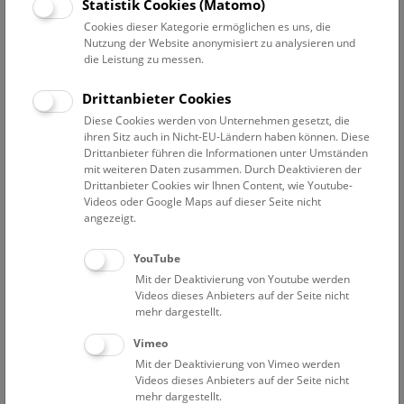
Statistik Cookies (Matomo)
Cookies dieser Kategorie ermöglichen es uns, die
Nutzung der Website anonymisiert zu analysieren und
die Leistung zu messen.
Drittanbieter Cookies
Diese Cookies werden von Unternehmen gesetzt, die
ihren Sitz auch in Nicht-EU-Ländern haben können. Diese
Drittanbieter führen die Informationen unter Umständen
mit weiteren Daten zusammen. Durch Deaktivieren der
Drittanbieter Cookies wir Ihnen Content, wie Youtube-
Videos oder Google Maps auf dieser Seite nicht
angezeigt.
Montag, 09. Dezember 2013
YouTube
Kinderführungen in den Weihnachtsferien
Mit der Deaktivierung von Youtube werden
Videos dieses Anbieters auf der Seite nicht
Am 24. Dezember verkürzt ein ganz besonderer Gast im
mehr dargestellt.
Naturhistorischen Museum das Warten aufs Christkind...
mehr
Vimeo
Mit der Deaktivierung von Vimeo werden
Videos dieses Anbieters auf der Seite nicht
mehr dargestellt.