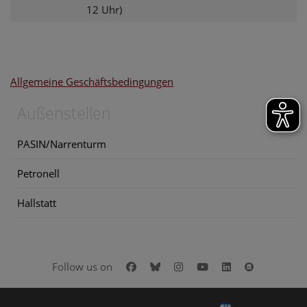
12 Uhr)
Allgemeine Geschäftsbedingungen
Außenstellen
PASIN/Narrenturm
Petronell
Hallstatt
Facebook
Bluesky
Instagram
Youtube
LinkedIn
Google Art
Follow us on