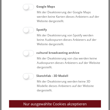
Google Maps
Edelsteinstrauß, um 1760, Saal 4
Mit der Deaktivierung der Google Maps
werden keine Karten dieses Anbieters auf der
Website dargestellt.
Highlights
Spotify
Mit der Deaktivierung von Spotify werden
Eine Führung zu den beeindruckendsten Objekten gibt
keine Audiospuren dieses Anbieters auf der
Einblick in die Welt des Sammelns und Forschens.
Website dargestellt.
cultural broadcasting archive
Top 100-Objekte des NHM Wien
Mit der Deaktivierung von cba werden keine
Audiospuren dieses Anbieters auf der Website
Dauer
: 50 Minuten
dargestellt.
Kosten:
€ 6,00 pro Person, mindestens € 90,00
Museumseintritt
nicht inkludiert
Sketchfab - 3D Modell
Kontakt:
+43 1 52177-335
,
Online-Anfrage
Mit der Deaktivierung werden keine 3D
Modelle dieses Anbieters auf der Website
dargestellt.
Nur ausgewählte Cookies akzeptieren