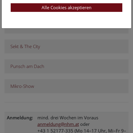
Top-Themen
Alle Cookies akzeptieren
Über den Dächern Wiens
Sekt & The City
Punsch am Dach
Mikro-Show
Anmeldung:
mind. drei Wochen im Voraus
anmeldung@nhm.at
oder
+43 1 52177-335 (Mo 14–17 Uhr, Mi–Fr 9–