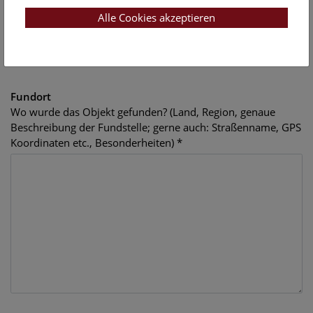
sehr gern
hier melden
! Bitte mit Angabe der Uhrzeit und
Alle Cookies akzeptieren
Himmelsrichtung - von wo nach wo?)
Fundort
Wo wurde das Objekt gefunden? (Land, Region, genaue
Beschreibung der Fundstelle; gerne auch: Straßenname, GPS
Koordinaten etc., Besonderheiten) *