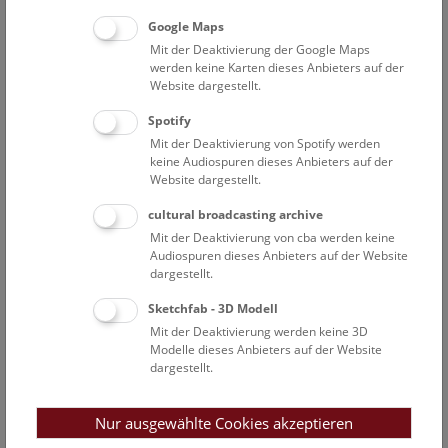
Google Maps
Telefon
Mit der Deaktivierung der Google Maps
werden keine Karten dieses Anbieters auf der
Website dargestellt.
Spotify
Datenschutzerklärung
*
Mit der Deaktivierung von Spotify werden
Bitte bestätigen Sie, die Datenschutzerklärung des NHM
keine Audiospuren dieses Anbieters auf der
Wien zur Kenntnis genommen zu haben.
Website dargestellt.
cultural broadcasting archive
Mit der Deaktivierung von cba werden keine
Audiospuren dieses Anbieters auf der Website
dargestellt.
Objektdaten
Sketchfab - 3D Modell
Mit der Deaktivierung werden keine 3D
Funddatum
Modelle dieses Anbieters auf der Website
Wann (Datum) wurde das Objekt gefunden? *
dargestellt.
Nur ausgewählte Cookies akzeptieren
(Sie haben einen Feuerball gesehen? Auch das können Sie uns