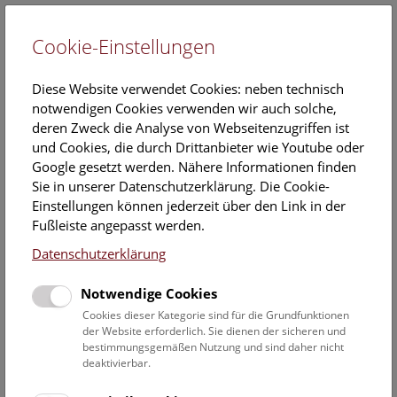
Cookie-Einstellungen
EN
Diese Website verwendet Cookies: neben technisch
notwendigen Cookies verwenden wir auch solche,
deren Zweck die Analyse von Webseitenzugriffen ist
und Cookies, die durch Drittanbieter wie Youtube oder
Google gesetzt werden. Nähere Informationen finden
Meteorit oder
Sie in unserer Datenschutzerklärung. Die Cookie-
Pseudometeorit?
Einstellungen können jederzeit über den Link in der
Fußleiste angepasst werden.
Sie könnten einen Meteoriten gefunden
Datenschutzerklärung
haben? Das ist wunderbar, denn
Notwendige Cookies
Meteorite sind sehr selten und vor allem
Cookies dieser Kategorie sind für die Grundfunktionen
wissenschaftlich von großer Bedeutung.
der Website erforderlich. Sie dienen der sicheren und
bestimmungsgemäßen Nutzung und sind daher nicht
deaktivierbar.
Ob es sich bei Ihrem Fund tatsächlich um einen Meteoriten
handelt, möchten wir gemeinsam mit Ihnen herausfinden.