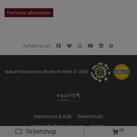
Formular abschicken
Facebook
Bluesky
Instagram
Youtube
LinkedIn
Google Art
Follow us on
Naturhistorisches Museum Wien © 2026
Impressum & AGB
Datenschutz
Barrierefreiheitserklärung
Cookies
(0)
Ticketshop