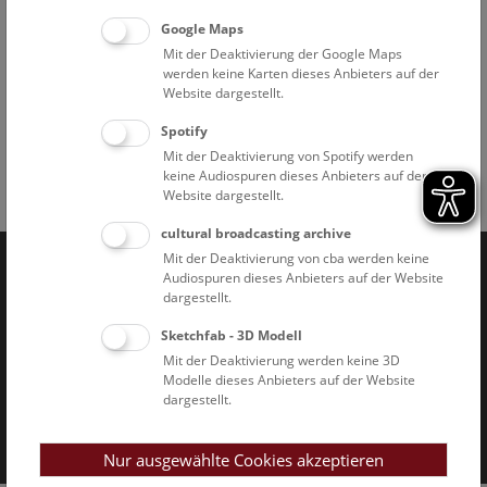
"Rekonstruktion" bezeichneten Rechenprozess, virtuelle
Google Maps
Schnittbilder berechnet. Diese Schnittbilder können nicht
Mit der Deaktivierung der Google Maps
nur visualisiert und analysiert, sondern in weiterer Folge
werden keine Karten dieses Anbieters auf der
auch zu 3D-Modellen, Filmen, physischen 3D-Druckobjekten
Website dargestellt.
oder anderweitig weiterverarbeitet werden.
Spotify
Mit der Deaktivierung von Spotify werden
keine Audiospuren dieses Anbieters auf der
Website dargestellt.
Facebook
Bluesky
Instagram
Youtube
LinkedIn
Google Art
Follow us on
cultural broadcasting archive
Mit der Deaktivierung von cba werden keine
Audiospuren dieses Anbieters auf der Website
Naturhistorisches Museum Wien © 2026
dargestellt.
Sketchfab - 3D Modell
Mit der Deaktivierung werden keine 3D
Modelle dieses Anbieters auf der Website
dargestellt.
Impressum & AGB
Datenschutz
Nur ausgewählte Cookies akzeptieren
Barrierefreiheitserklärung
Cookies