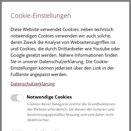
Cookie-Einstellungen
EN
Diese Website verwendet Cookies: neben technisch
notwendigen Cookies verwenden wir auch solche,
deren Zweck die Analyse von Webseitenzugriffen ist
und Cookies, die durch Drittanbieter wie Youtube oder
Google gesetzt werden. Nähere Informationen finden
Theorie
Sie in unserer Datenschutzerklärung. Die Cookie-
Einstellungen können jederzeit über den Link in der
Fußleiste angepasst werden.
Wie funktioniert ein Mikro-CT?
Datenschutzerklärung
Das Verfahren basiert auf der Visualisierung von Regionen
unterschiedlicher Massenschwächung der Röntgenstrahlen
Notwendige Cookies
in der Probe. Massenschwächung ist die Eigenschaft eines
Cookies dieser Kategorie sind für die Grundfunktionen
Stoffes, einen Teil der eindringenden Röntgenstrahlen zu
der Website erforderlich. Sie dienen der sicheren und
absorbieren und somit die Transmission durch die Probe zu
bestimmungsgemäßen Nutzung und sind daher nicht
deaktivierbar.
verringern. Die Abschwächung der Röntgenstrahlen hängt
sowohl von der chemischen Zusammensetzung, als auch