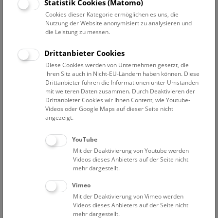
Statistik Cookies (Matomo)
von der Dichte der Probe ab. Die Informationen über die
lokal unterschiedlichen Röntgenabsorptionen werden in
Cookies dieser Kategorie ermöglichen es uns, die
Nutzung der Website anonymisiert zu analysieren und
Schwarz-Weiß-Bildern als Grauwerte dargestellt.
die Leistung zu messen.
Drittanbieter Cookies
Diese Cookies werden von Unternehmen gesetzt, die
ihren Sitz auch in Nicht-EU-Ländern haben können. Diese
Drittanbieter führen die Informationen unter Umständen
mit weiteren Daten zusammen. Durch Deaktivieren der
Drittanbieter Cookies wir Ihnen Content, wie Youtube-
Videos oder Google Maps auf dieser Seite nicht
angezeigt.
Die Röntgenstrahlen werden in einer Röntgenquelle erzeugt,
YouTube
durch die Probe geschickt und vom Röntgendetektor als 2D-
Mit der Deaktivierung von Youtube werden
Projektionsbild aufgezeichnet. Die Probe wird dann mit Hilfe
Videos dieses Anbieters auf der Seite nicht
eines Drehtisches automatisch um einen Bruchteil eines
mehr dargestellt.
Grades gedreht, und ein weiteres Röntgenprojektionsbild
wird aufgenommen. Dieser Schritt wird bis zu einer 180-
Vimeo
Grad-Drehung (bzw. 360 Grad, je nach Probentyp)
Mit der Deaktivierung von Vimeo werden
Videos dieses Anbieters auf der Seite nicht
wiederholt. Aus den so entstandenen
mehr dargestellt.
Röntgenprojektionsbildern werden dann, durch den als