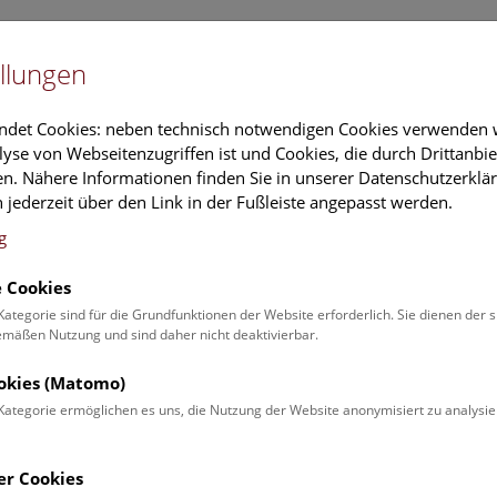
Newslet
llungen
Information
Veranstaltungs
ndet Cookies: neben technisch notwendigen Cookies verwenden w
yse von Webseitenzugriffen ist und Cookies, die durch Drittanbi
n. Nähere Informationen finden Sie in unserer Datenschutzerklär
rschung
Führungen & Aktivitäten
Deck 50
 jederzeit über den Link in der Fußleiste angepasst werden.
g
 Cookies
.
Kategorie sind für die Grundfunktionen der Website erforderlich. Sie dienen der 
äßen Nutzung und sind daher nicht deaktivierbar.
ole Patzak
ookies (Matomo)
on:
Kategorie ermöglichen es uns, die Nutzung der Website anonymisiert zu analysie
ungsmanagement PASW
kt:
er Cookies
le.patzak@nhm.at