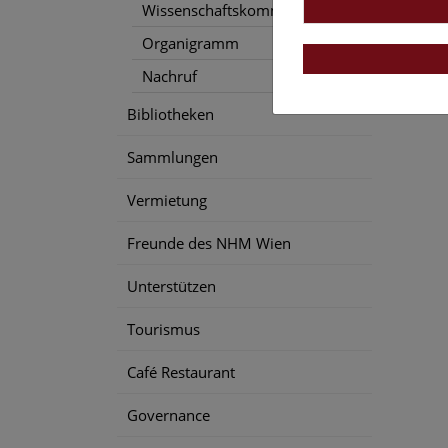
Wissenschaftskommunikation
Organigramm
Nachruf
Bibliotheken
Sammlungen
Vermietung
Freunde des NHM Wien
Unterstützen
Tourismus
Café Restaurant
Governance