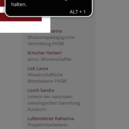
Koger Robin
assoz. wissenschaftlicher
Mitarbeiter
Kreindl Katharina
Museumspädagogische
Vermittlung PASW
Kritscher Herbert
assoz. Wissenschaftler
Lick Laura
Wissenschaftliche
Mitarbeiterin PASW
Lösch Sandra
Leiterin der nationalen
osteologischen Sammlung,
Kuratorin
Luftensteiner Katharina
Projektmitarbeiterin