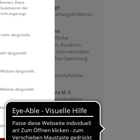
 können. Diese
Berner Margit
Deaktivieren der
nicht angezeigt.
Interim. Abteilungsdirektorin,
Kuratorin
Eggers Sabine
 mehr dargestellt.
Wissenschaftliche
Mitarbeiterin, Kuratorin
Leiterin der Internationalen
ehr dargestellt.
Osteologischen Sammlung
Feigl Walter
Website dargestellt.
assoz. wissenschaftlicher
Mitarbeiter
Website dargestellt.
Hammer Vera M. F.
assoz. Wissenschaftlerin
site dargestellt.
Hassani Mohadesch
Museumspädagogische
Vermittlung PaSiN
estellt.
Hofmann Gerhard
Präparator PASW