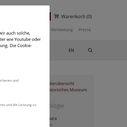
Warenkorb
(0)
ter
Ticketshop
kalender
Unterstützen
Vermietung
Presse
ir auch solche,
eter wie Youtube oder
ung. Die Cookie-
Suche
Shop & Literatur
EN
sicheren und
Mitarbeiterübersicht
Naturhistorisches Museum
Anthropologie
ren und die Leistung zu
Ankerl Barbara
Präparatorin