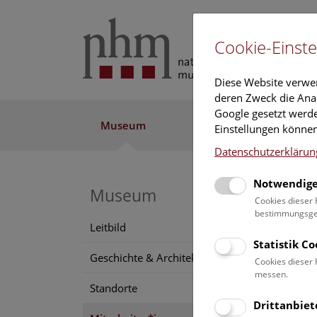
Cookie-Einste
Diese Website verwe
deren Zweck die Anal
Google gesetzt werde
Museum
Ausstellung
Fo
Einstellungen können
Datenschutzerklärun
Notwendige
Museum
Mag
Cookies dieser 
bestimmungsgem
Anat
Leitbild
Statistik C
Positi
Geschichte & Architektur
Cookies dieser 
Samml
messen.
Standorte
Konta
Drittanbiet
anato