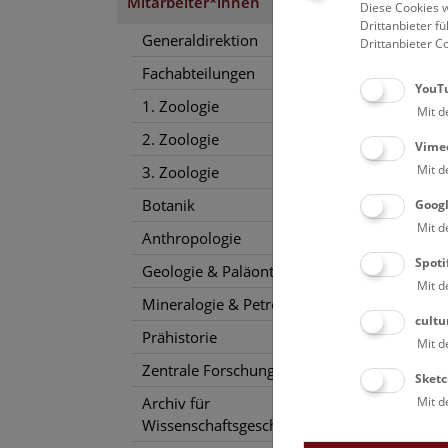
Mitarbeiter*innen
Diese Cookies w
Drittanbieter 
Generaldirektion
Drittanbieter C
Fachabteilungen
YouT
1. Zoologie
Mit d
2. Zoologie
Vime
Mit d
3. Zoologie
Botanik
Goog
Mit d
Anthropologie
Spoti
Geologie & Paläontologie
Mit d
Mineralogie & Petrographie
cultu
Prähistorie
Mit d
Zentrale Forschungslaboratorien
Sketc
Mit d
Archiv für
Wissenschaftsgeschichte