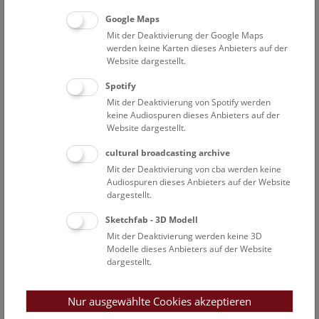
Google Maps
Mineralogie
Mit der Deaktivierung der Google Maps
werden keine Karten dieses Anbieters auf der
Website dargestellt.
Batic Goran
Präparator
Spotify
Mit der Deaktivierung von Spotify werden
Brandstätter Franz
keine Audiospuren dieses Anbieters auf der
Assoziierter Wissenschafter
Website dargestellt.
Dionatos Odysseas
cultural broadcasting archive
Assoziierter Wissenschafter
Mit der Deaktivierung von cba werden keine
Audiospuren dieses Anbieters auf der Website
Ertl-Winand Andreas
dargestellt.
Projektmitarbeiter
Sketchfab - 3D Modell
Ferrière Ludovic
Mit der Deaktivierung werden keine 3D
Assoziierter Wissenschafter
Modelle dieses Anbieters auf der Website
Hazod Theobald
dargestellt.
Digitalisierung
Kohn Victoria
Nur ausgewählte Cookies akzeptieren
Kuratorin der Edelsteinsammlung und Kokuratorin der