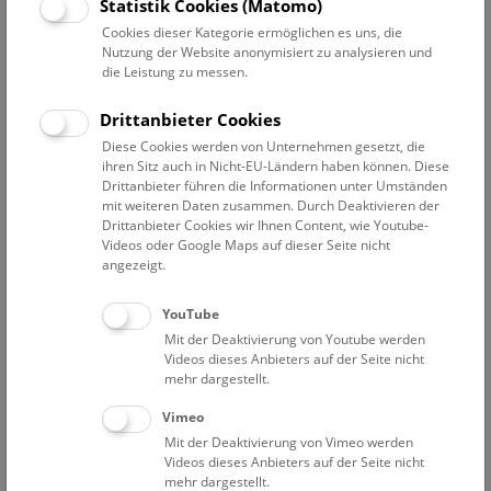
Statistik Cookies (Matomo)
wissenschaftliche Assistenz
Cookies dieser Kategorie ermöglichen es uns, die
Kontakt:
Nutzung der Website anonymisiert zu analysieren und
die Leistung zu messen.
anna.berger@nhm.at
Telefon:
+43 1 52177-265
Drittanbieter Cookies
Diese Cookies werden von Unternehmen gesetzt, die
ihren Sitz auch in Nicht-EU-Ländern haben können. Diese
Drittanbieter führen die Informationen unter Umständen
Lebenslauf
Publikationen
Interessen
mit weiteren Daten zusammen. Durch Deaktivieren der
Drittanbieter Cookies wir Ihnen Content, wie Youtube-
Videos oder Google Maps auf dieser Seite nicht
Januar 2006: Mag. in Petrologie an der Universität
angezeigt.
Wien (Diplomarbeit: "Porositätserhaltende
Chloritzementation in vulkanoklastischen
YouTube
Sandsteinen, Sawan (Pakistan)." Gutachter: Prof. Dr.
Mit der Deaktivierung von Youtube werden
Susanne Gier)
Videos dieses Anbieters auf der Seite nicht
mehr dargestellt.
Seit 1. 1. 2013 angestellt an der Mineralogisch-
Petrographischen Abteilung
Vimeo
Mit der Deaktivierung von Vimeo werden
Videos dieses Anbieters auf der Seite nicht
mehr dargestellt.
Mitarbeiterübersicht Naturhistorisches Museum