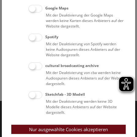
Antimonit von der Ichinokawa Mine, Shikoku, Japan
Google Maps
(II/102)
Mit der Deaktivierung der Google Maps
werden keine Karten dieses Anbieters auf der
Länge des Kristalls: 31,5 cm
Website dargestellt.
Inv.-Nr. D 239
Spotify
Die Antimonitkristalle von dieser Mine erreichen enorme
Mit der Deaktivierung von Spotify werden
Dimensionen - prismatische Kristalle bis zu mehreren
keine Audiospuren dieses Anbieters auf der
Dezimeter Länge existieren.
Website dargestellt.
cultural broadcasting archive
Zurück
Mit der Deaktivierung von cba werden keine
Audiospuren dieses Anbieters auf der Website
dargestellt.
Facebook
Bluesky
Instagram
Youtube
LinkedIn
Google Art
Follow us on
Sketchfab - 3D Modell
Mit der Deaktivierung werden keine 3D
Modelle dieses Anbieters auf der Website
dargestellt.
Naturhistorisches Museum Wien © 2026
Nur ausgewählte Cookies akzeptieren