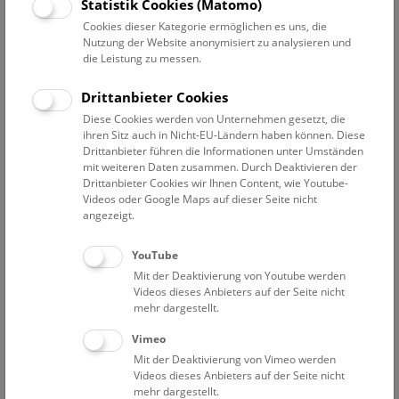
Wissenschaftskommunikation
Statistik Cookies (Matomo)
Cookies dieser Kategorie ermöglichen es uns, die
Adamovic Alexandra
Nutzung der Website anonymisiert zu analysieren und
die Leistung zu messen.
Mitarbeiterin in der Außenstelle in Petronell
Agnezy Stefan
Drittanbieter Cookies
Museumspädagogische Vermittlung
Diese Cookies werden von Unternehmen gesetzt, die
ihren Sitz auch in Nicht-EU-Ländern haben können. Diese
Bäuerlein Ralf
Drittanbieter führen die Informationen unter Umständen
Anmeldung
mit weiteren Daten zusammen. Durch Deaktivieren der
Drittanbieter Cookies wir Ihnen Content, wie Youtube-
Fernandez Coll Meritxell
Videos oder Google Maps auf dieser Seite nicht
Museumspädagogische Vermittlung
angezeigt.
Goldmann Christoph
Mitarbeiter Wissenschaftskommunikation
YouTube
Mit der Deaktivierung von Youtube werden
Hantschk Andreas
Videos dieses Anbieters auf der Seite nicht
Leitung Umweltbildung indoor
mehr dargestellt.
Harker-Schuch Inez
Vimeo
Leitung Umweltbildung
Mit der Deaktivierung von Vimeo werden
Videos dieses Anbieters auf der Seite nicht
Hengst Babette
mehr dargestellt.
Museumspädagogische Vermittlung