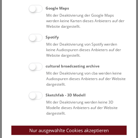
Google Maps
Hirsch Barbara
Mit der Deaktivierung der Google Maps
Vermittlerin
werden keine Karten dieses Anbieters auf der
Hollinetz Marianne Sophie
Website dargestellt.
Museumspädagogische Vermittlung
Spotify
Karner Felicitas
Mit der Deaktivierung von Spotify werden
Museumspädagogische Vermittlung
keine Audiospuren dieses Anbieters auf der
Website dargestellt.
Krb Gabriele
Mitarbeiterin in der Außenstelle in Petronell
cultural broadcasting archive
Mit der Deaktivierung von cba werden keine
Lenger Alexandra
Audiospuren dieses Anbieters auf der Website
Mitarbeiterin Sekretariat
dargestellt.
Mahmoud Kamelia
Sketchfab - 3D Modell
Museumspädagogische Vermittlung
Mit der Deaktivierung werden keine 3D
Modelle dieses Anbieters auf der Website
Mair Agnes
dargestellt.
Leitung freie Mitarbeiter*innen & Anmeldung
Matzi Manuela
Nur ausgewählte Cookies akzeptieren
Museumspädagogische Vermittlung