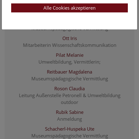
Müller Monika
Alle Cookies akzeptieren
Museumspädagogische Vermittlung
Österreicher Jessica
Museumspädagogische Vermittlung
Ott Iris
Mitarbeiterin Wissenschaftskommunikation
Pilat Melanie
Umweltbildung, Vermittlerin;
Reitbauer Magdalena
Museumspädagogische Vermittlung
Roson Claudia
Leitung Außenstelle Petronell & Umweltbildung
outdoor
Rubik Sabine
Anmeldung
Schacherl-Huspeka Ute
Museumspädagogische Vermittlung