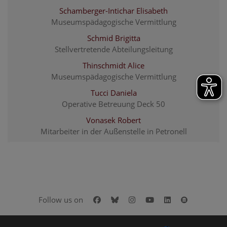
Schamberger-Intichar Elisabeth
Museumspädagogische Vermittlung
Schmid Brigitta
Stellvertretende Abteilungsleitung
Thinschmidt Alice
Museumspädagogische Vermittlung
Tucci Daniela
Operative Betreuung Deck 50
Vonasek Robert
Mitarbeiter in der Außenstelle in Petronell
Facebook
Bluesky
Instagram
Youtube
LinkedIn
Google Art
Follow us on