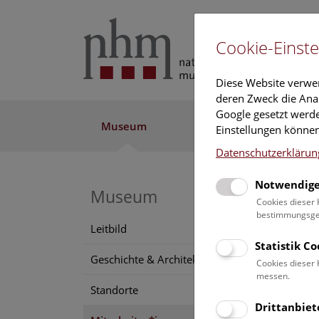
Cookie-Einste
Diese Website verwe
deren Zweck die Anal
Google gesetzt werde
Museum
Ausstellung
Fo
Einstellungen können
Datenschutzerklärun
Notwendige
Museum
Cookies dieser 
bestimmungsgem
Leitbild
Statistik C
Geschichte & Architektur
Cookies dieser 
messen.
Standorte
Drittanbiet