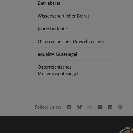
Betriebsrat
Wissenschaftlicher Beirat
Jahresberichte
Österreichisches Umweltzeichen
equalitA Gütesiegel
Österreichisches
Museumsgütesiegel
Facebook
Bluesky
Instagram
Youtube
LinkedIn
Goog
Follow us on