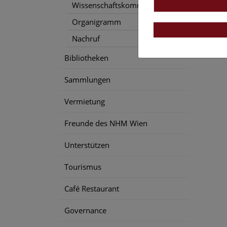
Wissenschaftskommunikation
Organigramm
Nachruf
Bibliotheken
Sammlungen
Vermietung
Freunde des NHM Wien
Unterstützen
Tourismus
Café Restaurant
Governance