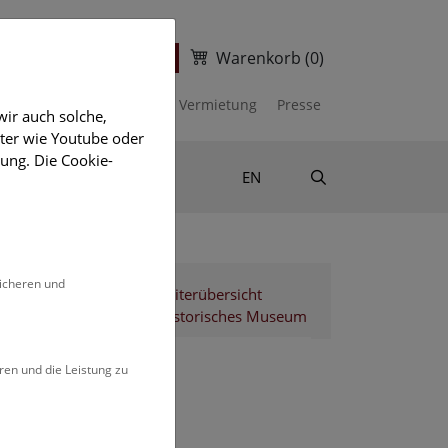
Warenkorb
(0)
ter
Ticketshop
kalender
Unterstützen
Vermietung
Presse
ir auch solche,
eter wie Youtube oder
ung. Die Cookie-
Suche
Shop & Literatur
EN
sicheren und
Mitarbeiterübersicht
Naturhistorisches Museum
ren und die Leistung zu