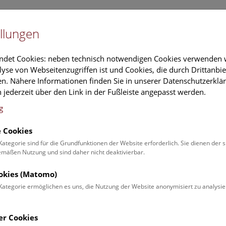
Newslet
llungen
Information
Veranstaltungs
ndet Cookies: neben technisch notwendigen Cookies verwenden w
yse von Webseitenzugriffen ist und Cookies, die durch Drittanbi
n. Nähere Informationen finden Sie in unserer Datenschutzerklär
rschung
Führungen & Aktivitäten
Deck 50
 jederzeit über den Link in der Fußleiste angepasst werden.
g
 Cookies
Kategorie sind für die Grundfunktionen der Website erforderlich. Sie dienen der 
äßen Nutzung und sind daher nicht deaktivierbar.
ookies (Matomo)
Kategorie ermöglichen es uns, die Nutzung der Website anonymisiert zu analysie
er Cookies