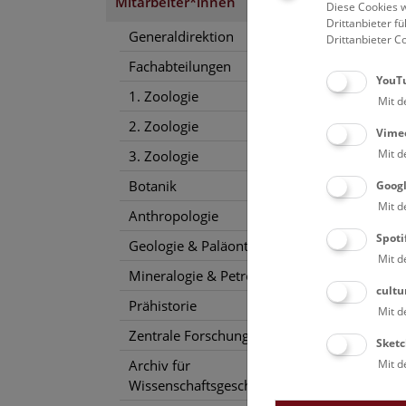
Mitarbeiter*innen
Diese Cookies w
Drittanbieter 
Generaldirektion
Drittanbieter C
Fachabteilungen
YouT
1. Zoologie
Mit d
2. Zoologie
Vime
Mit d
3. Zoologie
Botanik
Goog
Mit d
Anthropologie
Spoti
Geologie & Paläontologie
Mit d
Mineralogie & Petrographie
cultu
Prähistorie
Mit d
Zentrale Forschungslaboratorien
Sketc
Mit d
Archiv für
Wissenschaftsgeschichte