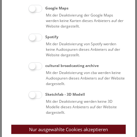
vorgestellt. Die letzten großen Sammlungsankäufe erfolgten
1906 (Viktor Ritter v. TSCHUSI zu SCHMIDHOFFEN,
Google Maps
Paläarktis), 1910 (Rudolf GRAUER, Ostafrika) und 1986
Mit der Deaktivierung der Google Maps
(Franz Graf SEILERN, weltweit). Im Rahmen des derzeit
werden keine Karten dieses Anbieters auf der
Website dargestellt.
möglichen Forschungsprogramms gelangt auch heute noch
wertvolles Material an die Vogelsammlung, wenngleich die
Spotify
Schenkungen, Sammlungsreisen und Ankäufe nur mehr
Mit der Deaktivierung von Spotify werden
einen wesentlich geringeren Umfang erreichen, als während
keine Audiospuren dieses Anbieters auf der
der Blütezeit des Hauses im 19.Jahrhundert.
Website dargestellt.
cultural broadcasting archive
Kustoden der Vogelsammlung: Josef NATTERER sen. (bis
Mit der Deaktivierung von cba werden keine
1823), Josef NATTERER jun. (bis 1851), Johann Jakob HECKEL
Audiospuren dieses Anbieters auf der Website
(bis 1857), August v. PELZELN (bis 1888), Ludwig LORENZ v.
dargestellt.
LIBURNAU (bis 1915), Moriz SASSI (bis 1940), Günther
NIETHAMMER (bis 1946) Moriz SASSI (bis 1949), Gerth
Sketchfab - 3D Modell
ROKITANSKY (bis 1972), Herbert SCHIFTER (bis 1994), Ernst
Mit der Deaktivierung werden keine 3D
Modelle dieses Anbieters auf der Website
BAUERNFEIND (bis 2011), Anita GAMAUF (seit 2011).
dargestellt.
Die Sammlungen waren ursprünglich im Privateigentum des
Kaisers und wurden 1765 von Kaiserin MARIA THERESIA
Nur ausgewählte Cookies akzeptieren
dem Staate übergeben. Schon 1821 gab es Öffnungszeiten