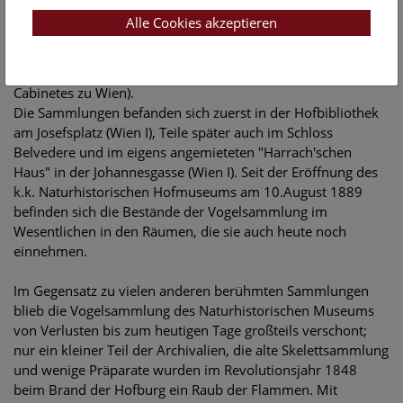
für das Publikum. Jeden Samstag war die so genannte
Alle Cookies akzeptieren
"Brasilianische Sammlung" für die Wiener Bevölkerung
zugänglich, "Fremde und Gelehrte fanden täglich Zutritt"
(Josef FITZINGER, Geschichte des kais. kön. Hof-Naturalien-
Cabinetes zu Wien).
Die Sammlungen befanden sich zuerst in der Hofbibliothek
am Josefsplatz (Wien I), Teile später auch im Schloss
Belvedere und im eigens angemieteten "Harrach'schen
Haus" in der Johannesgasse (Wien I). Seit der Eröffnung des
k.k. Naturhistorischen Hofmuseums am 10.August 1889
befinden sich die Bestände der Vogelsammlung im
Wesentlichen in den Räumen, die sie auch heute noch
einnehmen.
Im Gegensatz zu vielen anderen berühmten Sammlungen
blieb die Vogelsammlung des Naturhistorischen Museums
von Verlusten bis zum heutigen Tage großteils verschont;
nur ein kleiner Teil der Archivalien, die alte Skelettsammlung
und wenige Präparate wurden im Revolutionsjahr 1848
beim Brand der Hofburg ein Raub der Flammen. Mit