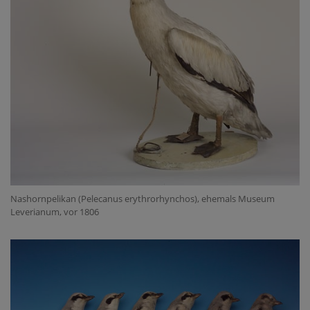
Nashornpelikan (Pelecanus erythrorhynchos), ehemals Museum
Leverianum, vor 1806