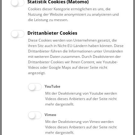
Statistik Cookies (Matomo)
Arten auf. Im gleichen Jahr wurden bei der Versteigerung
des Museum Leverianum (London) die ältesten sicher
Cookies dieser Kategorie ermöglichen es uns, die
Nutzung der Website anonymisiert zu analysieren und
datierbaren Stücke der Vogelsammlung erworben.
die Leistung zu messen.
Darunter befinden sich Stücke, die während der zweiten
und dritten Weltumsegelung von James COOK 1772-1775
Drittanbieter Cookies
gesammelt worden waren.
Diese Cookies werden von Unternehmen gesetzt, die
ihren Sitz auch in Nicht-EU-Ländern haben können. Diese
1839 wurde die umfassende Privatsammlung von Carl v.
Drittanbieter führen die Informationen unter Umständen
HÜGEL angekauft, die vor allem Vögel aus dem Himalaya,
mit weiteren Daten zusammen. Durch Deaktivieren der
Australien und Neuseeland enthielt. Einen wesentlichen
Drittanbieter Cookies wir Ihnen Content, wie Youtube-
Videos oder Google Maps auf dieser Seite nicht
Kernbereich der Sammlung bildet das wertvolle Material,
angezeigt.
das im Anschluss an die so genannte Leopoldina-Expedition
1817-1835 von Johann NATTERER in Brasilien gesammelt
YouTube
worden war. 1869 gelangte die Vogelausbeute der
Mit der Deaktivierung von Youtube werden
österreichischen Weltumsegelung (1857-1859) der Fregatte
Videos dieses Anbieters auf der Seite nicht
Novara an das k.k. Zoologische Hof-Cabinet, wie die
mehr dargestellt.
Sammlung inzwischen benannt worden war. 1875-1887
Vimeo
sammelte Andreas REISCHEK in Neuseeland, seine
Aufsammlungen wurden 1889 im neu erbauten k.k.
Mit der Deaktivierung von Vimeo werden
Videos dieses Anbieters auf der Seite nicht
Naturhistorischen Hofmuseum den begeisterten Besuchern
mehr dargestellt.