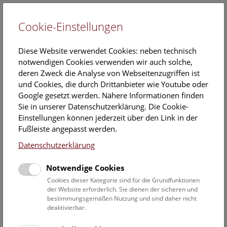
Cookie-Einstellungen
EN
Diese Website verwendet Cookies: neben technisch
notwendigen Cookies verwenden wir auch solche,
deren Zweck die Analyse von Webseitenzugriffen ist
und Cookies, die durch Drittanbieter wie Youtube oder
Google gesetzt werden. Nähere Informationen finden
Geschichte der
Sie in unserer Datenschutzerklärung. Die Cookie-
Vogelsammlung
Einstellungen können jederzeit über den Link in der
Fußleiste angepasst werden.
1793 erwarb Kaiser FRANZ II (seit 1806 FRANZ I. von
Datenschutzerklärung
Österreich) die private Vogelsammlung
seines Falkenmeisters Josef NATTERER und legte damit
Notwendige Cookies
den Grundstock für ein eigenes zoologisches Museum
Cookies dieser Kategorie sind für die Grundfunktionen
innerhalb der kaiserlichen Sammlungen, die 1796 als
der Website erforderlich. Sie dienen der sicheren und
"Physikalisches und astronomisches Kunst- und Natur-
bestimmungsgemäßen Nutzung und sind daher nicht
deaktivierbar.
Thier-Cabinet" vereinigt wurden. Das älteste erhaltene
Inventar von 1806 listet bereits 1.664 Vögel aus 804