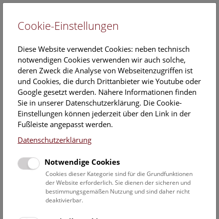
Cookie-Einstellungen
EN
Diese Website verwendet Cookies: neben technisch
notwendigen Cookies verwenden wir auch solche,
deren Zweck die Analyse von Webseitenzugriffen ist
und Cookies, die durch Drittanbieter wie Youtube oder
Google gesetzt werden. Nähere Informationen finden
Mitmachen bei Forschung in
Sie in unserer Datenschutzerklärung. Die Cookie-
der Vogelsammlung
Einstellungen können jederzeit über den Link in der
Fußleiste angepasst werden.
Datenschutzerklärung
Die Beteiligung an wissenschaftlichen Projekten im
Rahmen von Citizen Science kann von kurzzeitiger
Notwendige Cookies
Datenerhebung bis zu längerfristigem intensivem
Cookies dieser Kategorie sind für die Grundfunktionen
Freizeit-Einsatz reichen.
der Website erforderlich. Sie dienen der sicheren und
bestimmungsgemäßen Nutzung und sind daher nicht
deaktivierbar.
Eine akademische Ausbildung wird nicht vorausgesetzt;
wichtig sind allerdings die Kenntnis (wird vermittelt) und