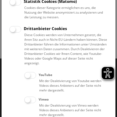
Statistik Cookies (Matomo)
Einhaltung wissenschaftlicher Standards. Die
Zusammenarbeit findet sowohl direkt im Museum als auch
Cookies dieser Kategorie ermöglichen es uns, die
Nutzung der Website anonymisiert zu analysieren und
über Online-Plattformen statt.
die Leistung zu messen.
Aktuelle Projekte der Vogelsammlung:
Drittanbieter Cookies
Wiener Turmfalkenprojekt
Diese Cookies werden von Unternehmen gesetzt, die
ihren Sitz auch in Nicht-EU-Ländern haben können. Diese
Drittanbieter führen die Informationen unter Umständen
mit weiteren Daten zusammen. Durch Deaktivieren der
Facebook
Bluesky
Instagram
Youtube
LinkedIn
Google Art
Follow us on
Drittanbieter Cookies wir Ihnen Content, wie Youtube-
Videos oder Google Maps auf dieser Seite nicht
angezeigt.
Naturhistorisches Museum Wien © 2026
YouTube
Mit der Deaktivierung von Youtube werden
Videos dieses Anbieters auf der Seite nicht
mehr dargestellt.
Vimeo
Mit der Deaktivierung von Vimeo werden
Videos dieses Anbieters auf der Seite nicht
Impressum & AGB
Datenschutz
mehr dargestellt.