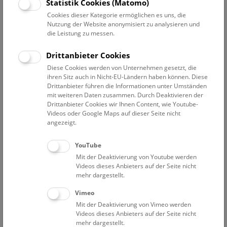
Museum.
Statistik Cookies (Matomo)
Cookies dieser Kategorie ermöglichen es uns, die
Nutzung der Website anonymisiert zu analysieren und
die Leistung zu messen.
Etwa 60 WissenschafterInnen arbeiten in den
Drittanbieter Cookies
wissenschaftlichen Sammlungen, Labors und Werkstätten
des NHM an hochaktuellen, wissenschaftlich interessanten,
Diese Cookies werden von Unternehmen gesetzt, die
ihren Sitz auch in Nicht-EU-Ländern haben können. Diese
aber auch gesellschaftsrelevanten Forschungsprojekten.
Drittanbieter führen die Informationen unter Umständen
Damit zählt das NHM international zu den bedeutenden
mit weiteren Daten zusammen. Durch Deaktivieren der
naturwissenschaftlichen Forschungseinrichtungen.
Drittanbieter Cookies wir Ihnen Content, wie Youtube-
Ein neues Projekt soll den BesucherInnen diesen meist
Videos oder Google Maps auf dieser Seite nicht
wenig beachteten Aspekt näher bringen: Unter dem Motto
angezeigt.
„Wege des Wissens“ stellen 12 Infosäulen aktuelle
Forschungsprojekte vor. Durch ihr modernes Design
YouTube
unterscheiden sich die Säulen klar von den historischen
Mit der Deaktivierung von Youtube werden
Videos dieses Anbieters auf der Seite nicht
Vitrinen und legen einen spannenden „Forschungspfad“ quer
mehr dargestellt.
durchs Museum. Als Blickfang machen interessante Objekte
auf die Inhalte aufmerksam. Ein Kurztext auf der Vorderseite
Vimeo
gibt eine rasche Übersicht über das jeweilige Projekt, ein
Mit der Deaktivierung von Vimeo werden
ausführlicher Poster auf der Rückseite vermittelt detaillierte
Videos dieses Anbieters auf der Seite nicht
Einblicke in die Thematik. Grafiken, Filme, Hörstationen und
mehr dargestellt.