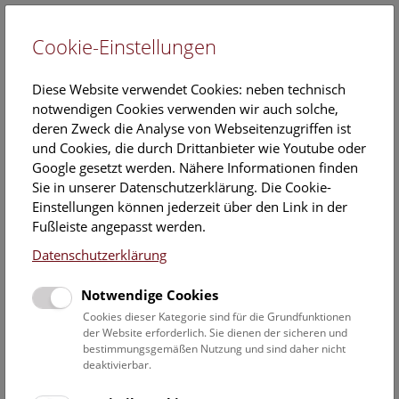
Cookie-Einstellungen
EN
Diese Website verwendet Cookies: neben technisch
notwendigen Cookies verwenden wir auch solche,
deren Zweck die Analyse von Webseitenzugriffen ist
und Cookies, die durch Drittanbieter wie Youtube oder
Google gesetzt werden. Nähere Informationen finden
Forschungspfad durchs NHM
Sie in unserer Datenschutzerklärung. Die Cookie-
Einstellungen können jederzeit über den Link in der
seit 19. Februar 2011
Fußleiste angepasst werden.
12 Forschungssäulen zeigen ab 19. Februar 2011 zwölf
Datenschutzerklärung
Monate lang eine in der Öffentlichkeit bislang wenig
bekannte Seite des Museums: Das NHM zählt zu den
Notwendige Cookies
bedeutendsten naturwissenschaftlichen
Cookies dieser Kategorie sind für die Grundfunktionen
Forschungseinrichtungen. Hinter den Kulissen arbeiten
der Website erforderlich. Sie dienen der sicheren und
rund 60 ForscherInnen an zahlreichen
bestimmungsgemäßen Nutzung und sind daher nicht
Forschungsprojekten. Die Forschungssäulen legen
deaktivierbar.
einen spannenden Forschungspfad durch das