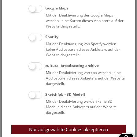
interaktive Ladenelemente bieten zusätzliche Information.
Google Maps
Mit der Deaktivierung der Google Maps
Die Forschungssäulen
werden keine Karten dieses Anbieters auf der
Website dargestellt.
NHM Forschung aktuell
Spotify
WissenschafterInnen stellen an ihrem Arbeitsplatz aktuelle
Mit der Deaktivierung von Spotify werden
Forschungsprojekte vor.
keine Audiospuren dieses Anbieters auf der
jeden 1. Mittwoch im Monat, 17.30 Uhr, Führungskarte 6,50
Website dargestellt.
Euro
cultural broadcasting archive
Mit der Deaktivierung von cba werden keine
Audiospuren dieses Anbieters auf der Website
dargestellt.
Sketchfab - 3D Modell
Mit der Deaktivierung werden keine 3D
Modelle dieses Anbieters auf der Website
dargestellt.
Nur ausgewählte Cookies akzeptieren