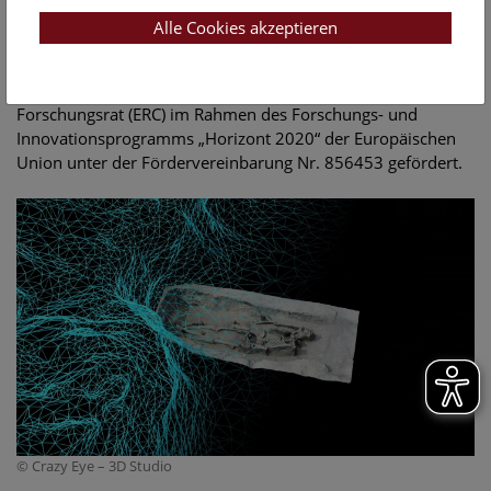
Game Changers, die Geheimnisse des frühen Mittelalters
Alle Cookies akzeptieren
entschlüsseln.
Das Forschungsprojekt HistoGenes, dessen Ergebnisse in
diese Ausstellung einfließen, wurde vom Europäischen
Forschungsrat (ERC) im Rahmen des Forschungs- und
Innovationsprogramms „Horizont 2020“ der Europäischen
Union unter der Fördervereinbarung Nr. 856453 gefördert.
© Crazy Eye – 3D Studio