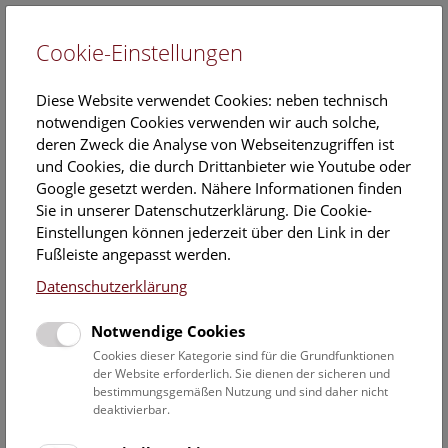
Cookie-Einstellungen
EN
Diese Website verwendet Cookies: neben technisch
notwendigen Cookies verwenden wir auch solche,
deren Zweck die Analyse von Webseitenzugriffen ist
und Cookies, die durch Drittanbieter wie Youtube oder
Google gesetzt werden. Nähere Informationen finden
GENchangers.
Sie in unserer Datenschutzerklärung. Die Cookie-
Einstellungen können jederzeit über den Link in der
Entschlüsselte Geheimnisse aus
Fußleiste angepasst werden.
frühmittelalterlichen Gräberfeldern
Datenschutzerklärung
ab 14. Oktober 2026
Notwendige Cookies
Sonderausstellung im Saal 21 im 2. Stock
Cookies dieser Kategorie sind für die Grundfunktionen
der Website erforderlich. Sie dienen der sicheren und
bestimmungsgemäßen Nutzung und sind daher nicht
deaktivierbar.
Generationen: Großeltern, Eltern, Kinder. Kennen wir doch.