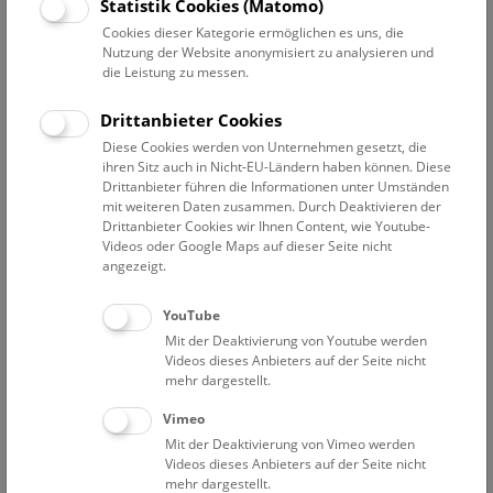
Statistik Cookies (Matomo)
Aber was, wenn wir die Verwandtschaftsverhältnisse von
Cookies dieser Kategorie ermöglichen es uns, die
Menschen erfahren, die vor über 1.200 Jahren gelebt haben?
Nutzung der Website anonymisiert zu analysieren und
Dann sehen wir zwischenmenschliche Verbindungen, die in
die Leistung zu messen.
einer Zeit großer Umbrüche und Veränderungen Stabilität
gaben. Damit können wir eine neue Geschichte der
Drittanbieter Cookies
sogenannten Völkerwanderung erzählen. Was bisher
Diese Cookies werden von Unternehmen gesetzt, die
unmöglich war, wird durch die Aufnahme der Genetik in die
ihren Sitz auch in Nicht-EU-Ländern haben können. Diese
vielfältige Erforschung des frühen Mittelalters möglich, und
Drittanbieter führen die Informationen unter Umständen
bisher Unsichtbares wird sichtbar: das Leben der breiten
mit weiteren Daten zusammen. Durch Deaktivieren der
Drittanbieter Cookies wir Ihnen Content, wie Youtube-
Bevölkerung.
Videos oder Google Maps auf dieser Seite nicht
Ausgehend von zwei frühmittelalterlichen Gräberfeldern der
angezeigt.
nahe bei Wien gelegenen Ortschaften Leobersdorf und
Mödling entfaltet sich in der Sonderausstellung ein Einblick
YouTube
in die Lebenswelten der einfachen Menschen: Wie sie sich
Mit der Deaktivierung von Youtube werden
ansiedelten und ihre Gemeinschaft und Kultur lebten. Wer
Videos dieses Anbieters auf der Seite nicht
mit wem verwandt war, gemeinsam Kinder hatte,
mehr dargestellt.
nebeneinander begraben wurde. Zugleich erfahren wir mehr
Vimeo
über ihre Ernährung, Kindheit, Gesundheit und Mobilität.
Mit der Deaktivierung von Vimeo werden
Von hier weitet sich unser Blick auf Zusammenhänge und
Videos dieses Anbieters auf der Seite nicht
Unterschiede zu anderen Gemeinschaften in Mitteleuropa,
mehr dargestellt.