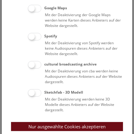
die nicht Völker sein mussten, um zu wandern, und auch
über lange Perioden sesshaft waren.
Google Maps
Mit der Deaktivierung der Google Maps
Die Ergebnisse, die in dieser Ausstellung präsentiert werden,
werden keine Karten dieses Anbieters auf der
Website dargestellt.
stammen aus
HistoGenes
, dem bisher größten
archäogenetischen Forschungsprojekt weltweit, das 2026
Spotify
seinen Abschluss findet. Koordiniert in Österreich und
Mit der Deaktivierung von Spotify werden
angesiedelt an zwölf renommierten europäischen und US-
keine Audiospuren dieses Anbieters auf der
amerikanischen Forschungsstätten, vereint das Projekt über
Website dargestellt.
40 Forscher*innen aus Anthropologie, Archäologie,
cultural broadcasting archive
Geschichte und Genetik, um gemeinsame Methoden zu
Mit der Deaktivierung von cba werden keine
entwickeln und neue Antworten zu finden. Ihre detaillierte
Audiospuren dieses Anbieters auf der Website
Spurensuche an Knochen, Genen, Fundstücken und
dargestellt.
Schriftstücken können die Besucher*innen sowohl in Hands-
on-Bereichen als auch an vielen Beispielen nachvollziehen.
Sketchfab - 3D Modell
Mit der Deaktivierung werden keine 3D
Modelle dieses Anbieters auf der Website
Die Sonderausstellung am NHM Wien widmet sich der
dargestellt.
Entstehung von Gemeinschaften und dem Wechsel der
Generationen in Mitteleuropa, den Ergebnissen der
Genforschung und den neuen Arbeitsweisen von
Nur ausgewählte Cookies akzeptieren
Archäologie, Anthropologie und Geschichte – den Gen- und