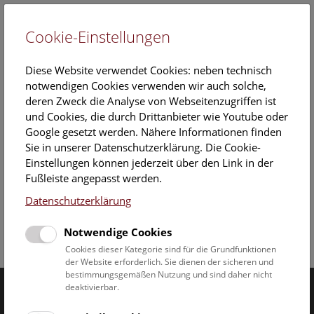
Cookie-Einstellungen
EN
Diese Website verwendet Cookies: neben technisch
notwendigen Cookies verwenden wir auch solche,
deren Zweck die Analyse von Webseitenzugriffen ist
und Cookies, die durch Drittanbieter wie Youtube oder
Google gesetzt werden. Nähere Informationen finden
Sie in unserer Datenschutzerklärung. Die Cookie-
Mitarbeiterübersicht Naturhistorisches Museum
Einstellungen können jederzeit über den Link in der
Fußleiste angepasst werden.
Datenschutzerklärung
Notwendige Cookies
Facebook
Bluesky
Instagram
Youtube
LinkedIn
Google Art
Follow us on
Cookies dieser Kategorie sind für die Grundfunktionen
der Website erforderlich. Sie dienen der sicheren und
bestimmungsgemäßen Nutzung und sind daher nicht
deaktivierbar.
Naturhistorisches Museum Wien © 2026