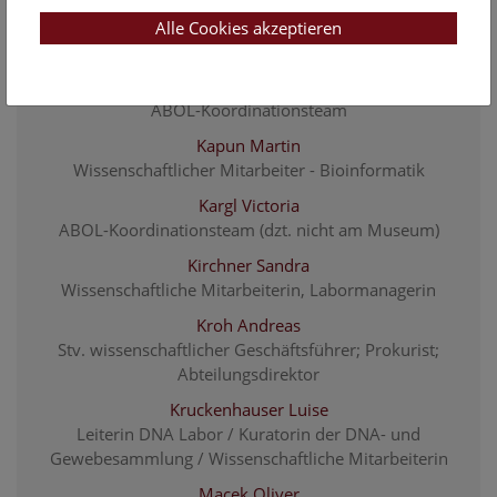
Haring Elisabeth
Alle Cookies akzeptieren
Assoziierte Wissenschaftlerin
Heinzl Janine
ABOL-Koordinationsteam
Kapun Martin
Wissenschaftlicher Mitarbeiter - Bioinformatik
Kargl Victoria
ABOL-Koordinationsteam (dzt. nicht am Museum)
Kirchner Sandra
Wissenschaftliche Mitarbeiterin, Labormanagerin
Kroh Andreas
Stv. wissenschaftlicher Geschäftsführer; Prokurist;
Abteilungsdirektor
Kruckenhauser Luise
Leiterin DNA Labor / Kuratorin der DNA- und
Gewebesammlung / Wissenschaftliche Mitarbeiterin
Macek Oliver