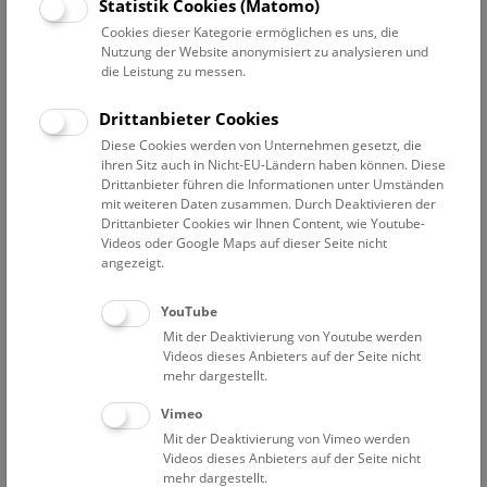
Statistik Cookies (Matomo)
michaela.sonnleitner@nhm.at
Cookies dieser Kategorie ermöglichen es uns, die
Telefon:
+43 1 521 77 – 435
Nutzung der Website anonymisiert zu analysieren und
die Leistung zu messen.
Drittanbieter Cookies
Diese Cookies werden von Unternehmen gesetzt, die
Projekte
Lebenslauf
Publikationen
ihren Sitz auch in Nicht-EU-Ländern haben können. Diese
Drittanbieter führen die Informationen unter Umständen
mit weiteren Daten zusammen. Durch Deaktivieren der
Seit 2015-04: Projekt
„ABOL – Austrian Barcode of
Drittanbieter Cookies wir Ihnen Content, wie Youtube-
Life“
unter der Leitung von Dr. Elisabeth Haring und
Videos oder Google Maps auf dieser Seite nicht
HR Dr. Helmut Sattmann (NHM Wien)
angezeigt.
YouTube
02/2012 – 03/2015: Mitarbeit im Projekt
„Global
Mit der Deaktivierung von Youtube werden
Plants Initiative“
des NHM Wien im Herbarium der
Videos dieses Anbieters auf der Seite nicht
Universität Wien (WU)
mehr dargestellt.
Vimeo
06/2008 – 02/2012: FWF-Projekt
„Entstehung und
Mit der Deaktivierung von Vimeo werden
Erhalt von Zytotypenvariation in Populationen“
Videos dieses Anbieters auf der Seite nicht
unter der Leitung von Dr. Gerald Schneeweiss,
mehr dargestellt.