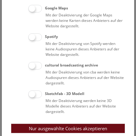
Department für Botanik und
Biodiversitätsforschung, Universität Wien
Google Maps
Mit der Deaktivierung der Google Maps
werden keine Karten dieses Anbieters auf der
Website dargestellt.
Mitarbeiterübersicht Naturhistorisches Museum
Spotify
Mit der Deaktivierung von Spotify werden
Zentrale Forschungslaboratorien
keine Audiospuren dieses Anbieters auf der
Website dargestellt.
Achleitner-Goulding Tricia
cultural broadcasting archive
Wissenschaftliche Mitarbeiterin
Mit der Deaktivierung von cba werden keine
Ackerl Florian
Audiospuren dieses Anbieters auf der Website
dargestellt.
ABOL-Koordinationsteam
De Mattia Willy
Sketchfab - 3D Modell
Assoziierter Wissenschaftler
Mit der Deaktivierung werden keine 3D
Modelle dieses Anbieters auf der Website
Efthymiadis Georgios
dargestellt.
Projektmitarbeiter „FWF PAT1494723 Garra“
Fischer Iris
Nur ausgewählte Cookies akzeptieren
Labormanagerin