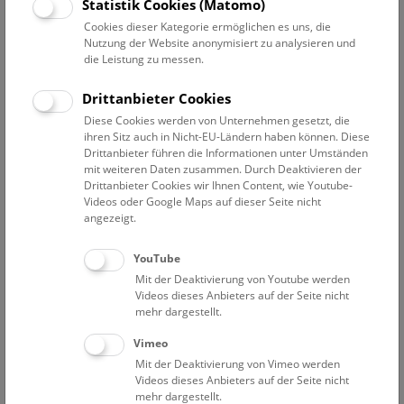
Statistik Cookies (Matomo)
Cookies dieser Kategorie ermöglichen es uns, die
Mitarbeiterübersicht Naturhistorisches Museum
Nutzung der Website anonymisiert zu analysieren und
die Leistung zu messen.
Zentrale Forschungslaboratorien
Drittanbieter Cookies
Diese Cookies werden von Unternehmen gesetzt, die
Achleitner-Goulding Tricia
ihren Sitz auch in Nicht-EU-Ländern haben können. Diese
Wissenschaftliche Mitarbeiterin
Drittanbieter führen die Informationen unter Umständen
mit weiteren Daten zusammen. Durch Deaktivieren der
Ackerl Florian
Drittanbieter Cookies wir Ihnen Content, wie Youtube-
ABOL-Koordinationsteam
Videos oder Google Maps auf dieser Seite nicht
angezeigt.
De Mattia Willy
Assoziierter Wissenschaftler
YouTube
Efthymiadis Georgios
Mit der Deaktivierung von Youtube werden
Projektmitarbeiter „FWF PAT1494723 Garra“
Videos dieses Anbieters auf der Seite nicht
mehr dargestellt.
Fischer Iris
Labormanagerin
Vimeo
Mit der Deaktivierung von Vimeo werden
Haring Elisabeth
Videos dieses Anbieters auf der Seite nicht
Assoziierte Wissenschaftlerin
mehr dargestellt.