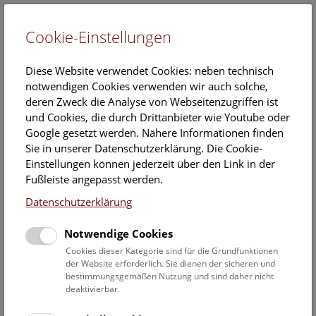
Cookie-Einstellungen
EN
Diese Website verwendet Cookies: neben technisch
notwendigen Cookies verwenden wir auch solche,
deren Zweck die Analyse von Webseitenzugriffen ist
und Cookies, die durch Drittanbieter wie Youtube oder
Google gesetzt werden. Nähere Informationen finden
Janine Heinzl
Sie in unserer Datenschutzerklärung. Die Cookie-
Einstellungen können jederzeit über den Link in der
Position:
Fußleiste angepasst werden.
ABOL-Koordinationsteam
Datenschutzerklärung
Aufgabenbereich:
Notwendige Cookies
Projektmitarbeiterin im Projekt "Gemona" (ABOL Austrian
Barcode of Life)
Cookies dieser Kategorie sind für die Grundfunktionen
der Website erforderlich. Sie dienen der sicheren und
bestimmungsgemäßen Nutzung und sind daher nicht
Kontakt:
deaktivierbar.
janine.heinzl@nhm.at