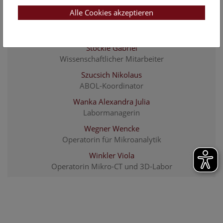
Assoziierte Wissenschaftlerin
Alle Cookies akzeptieren
Sonnleitner Michaela
ABOL-Koordinationsteam
Stöckle Gabriel
Wissenschaftlicher Mitarbeiter
Szucsich Nikolaus
ABOL-Koordinator
Wanka Alexandra Julia
Labormanagerin
Wegner Wencke
Operatorin für Mikroanalytik
Winkler Viola
Operatorin Mikro-CT und 3D-Labor