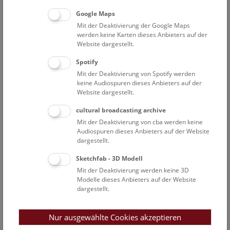
Kapun Martin
Google Maps
Wissenschaftlicher Mitarbeiter - Bioinformatik
Mit der Deaktivierung der Google Maps
Kargl Victoria
werden keine Karten dieses Anbieters auf der
Website dargestellt.
ABOL-Koordinationsteam (dzt. nicht am Museum)
Kirchner Sandra
Spotify
Wissenschaftliche Mitarbeiterin, Labormanagerin
Mit der Deaktivierung von Spotify werden
keine Audiospuren dieses Anbieters auf der
Kroh Andreas
Website dargestellt.
Stv. wissenschaftlicher Geschäftsführer; Prokurist;
cultural broadcasting archive
Abteilungsdirektor
Mit der Deaktivierung von cba werden keine
Kruckenhauser Luise
Audiospuren dieses Anbieters auf der Website
Leiterin DNA Labor / Kuratorin der DNA- und
dargestellt.
Gewebesammlung / Wissenschaftliche Mitarbeiterin
Sketchfab - 3D Modell
Macek Oliver
Mit der Deaktivierung werden keine 3D
Sammlungsmanager
Modelle dieses Anbieters auf der Website
dargestellt.
Prost Stefan
Assoziierter Wissenschaftler
Nur ausgewählte Cookies akzeptieren
Sittenthaler Marcia