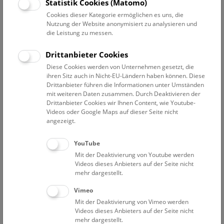
Statistik Cookies (Matomo)
Mitarbeiterübersicht Naturhistorisches Museum
Cookies dieser Kategorie ermöglichen es uns, die
Nutzung der Website anonymisiert zu analysieren und
Zentrale Forschungslaboratorien
die Leistung zu messen.
Achleitner-Goulding Tricia
Drittanbieter Cookies
Wissenschaftliche Mitarbeiterin
Diese Cookies werden von Unternehmen gesetzt, die
ihren Sitz auch in Nicht-EU-Ländern haben können. Diese
Ackerl Florian
Drittanbieter führen die Informationen unter Umständen
ABOL-Koordinationsteam
mit weiteren Daten zusammen. Durch Deaktivieren der
Drittanbieter Cookies wir Ihnen Content, wie Youtube-
De Mattia Willy
Videos oder Google Maps auf dieser Seite nicht
Assoziierter Wissenschaftler
angezeigt.
Fischer Iris
YouTube
Labormanagerin
Mit der Deaktivierung von Youtube werden
Haring Elisabeth
Videos dieses Anbieters auf der Seite nicht
Assoziierte Wissenschaftlerin
mehr dargestellt.
Heinzl Janine
Vimeo
ABOL-Koordinationsteam
Mit der Deaktivierung von Vimeo werden
Videos dieses Anbieters auf der Seite nicht
Kapun Martin
mehr dargestellt.