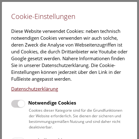
Cookie-Einstellungen
EN
Diese Website verwendet Cookies: neben technisch
notwendigen Cookies verwenden wir auch solche,
deren Zweck die Analyse von Webseitenzugriffen ist
und Cookies, die durch Drittanbieter wie Youtube oder
Google gesetzt werden. Nähere Informationen finden
Georgios Efthymiadis
Sie in unserer Datenschutzerklärung. Die Cookie-
Einstellungen können jederzeit über den Link in der
Position:
Fußleiste angepasst werden.
Projektmitarbeiter „FWF
PAT1494723 Garra“
Datenschutzerklärung
Georgios Efthymiadiss ORCID
Notwendige Cookies
Eintrag:
Cookies dieser Kategorie sind für die Grundfunktionen
https://orcid.org/0009-0007-
der Website erforderlich. Sie dienen der sicheren und
8114-0548
bestimmungsgemäßen Nutzung und sind daher nicht
deaktivierbar.