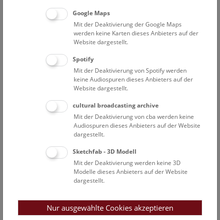
Wissenschaftlicher Mitarbeiter - Bioinformatik
Google Maps
Kargl Victoria
Mit der Deaktivierung der Google Maps
ABOL-Koordinationsteam (dzt. nicht am Museum)
werden keine Karten dieses Anbieters auf der
Website dargestellt.
Kirchner Sandra
Wissenschaftliche Mitarbeiterin, Labormanagerin
Spotify
Mit der Deaktivierung von Spotify werden
Kroh Andreas
keine Audiospuren dieses Anbieters auf der
Stv. wissenschaftlicher Geschäftsführer; Prokurist;
Website dargestellt.
Abteilungsdirektor
cultural broadcasting archive
Kruckenhauser Luise
Mit der Deaktivierung von cba werden keine
Leiterin DNA Labor / Kuratorin der DNA- und
Audiospuren dieses Anbieters auf der Website
Gewebesammlung / Wissenschaftliche Mitarbeiterin
dargestellt.
Macek Oliver
Sketchfab - 3D Modell
Sammlungsmanager
Mit der Deaktivierung werden keine 3D
Modelle dieses Anbieters auf der Website
Prost Stefan
dargestellt.
Assoziierter Wissenschaftler
Sittenthaler Marcia
Nur ausgewählte Cookies akzeptieren
Assoziierte Wissenschaftlerin