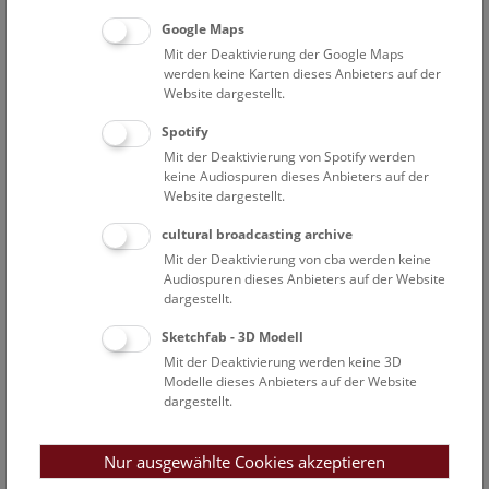
Google Maps
Mit der Deaktivierung der Google Maps
Lebenslauf
Publikationen
Sonstiges
werden keine Karten dieses Anbieters auf der
Website dargestellt.
Ausbildung
Spotify
Mit der Deaktivierung von Spotify werden
2008-2013:
PhD
in Ökologie an der Vetmeduni
keine Audiospuren dieses Anbieters auf der
Website dargestellt.
Wien, Austria; Thema: The genetic basis of
adaptation in
Drosophila melanogaster
; Betreuer:
cultural broadcasting archive
Prof. Christian Schlötterer & Prof. Thomas Flatt
Mit der Deaktivierung von cba werden keine
2002-2007:
Magister rerum naturalis in
Ökologie
Audiospuren dieses Anbieters auf der Website
an der Universität Wien, Austria; Thema: The
dargestellt.
genetic structure of Slovakian Bee-eaters (
Merops
Sketchfab - 3D Modell
apiaster
): Microsatellite differentiation between
Mit der Deaktivierung werden keine 3D
individuals and colonies; Betreuer: Dr. Christian
Modelle dieses Anbieters auf der Website
Schultze & Prof. Konrad Fiedler
dargestellt.
1999-2004:
Bacchalaureus rerum naturalis in
Biodiversität and Ökologie an der Karl Franzens
Nur ausgewählte Cookies akzeptieren
Universität Graz, Austria