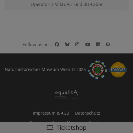
Operatorin Mikro-CT und 3D-Labor
Facebook
Bluesky
Instagram
Youtube
LinkedIn
Google Art
Follow us on
Naturhistorisches Museum Wien © 2026
Impressum & AGB
Datenschutz
Barrierefreiheitserklärung
Cookies
Ticketshop