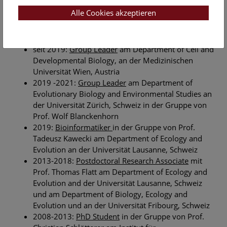
Beruflicher Werdegang
Alle Cookies akzeptieren
seit Juli 2021:
Bioinformatiker
am
Naturhistorischem Museum Wien, Österreich
seit 2019:
Group Leader
am Department of Cell and
Developmental Biology, an der Medizinischen
Universität Wien, Austria
2019 -2021:
Group Leader
am Department of
Evolutionary Biology and Environmental Studies an
der Universität Zürich, Schweiz in der Gruppe von
Prof. Wolf Blanckenhorn
2019:
Bioinformatiker
in der Gruppe von Prof.
Tadeusz Kawecki am Department of Ecology and
Evolution an der Universität Lausanne, Schweiz
2013-2018:
Postdoctoral Research Associate
mit
Prof. Thomas Flatt am Department of Ecology and
Evolution and der Universität Lausanne, Schweiz
und am Department of Biology, Ecology and
Evolution und an der Universität Fribourg, Schweiz
2008-2013:
PhD Student
in der Gruppe von Prof.