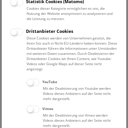
Statistik Cookies (Matomo)
Software Entwicklung
(UNIX, Python, R)
Cookies dieser Kategorie ermöglichen es uns, die
Nutzung der Website anonymisiert zu analysieren und
Forschung im Fachgebiet
die Leistung zu messen.
Populationsgenomik und
Phylogenetik
Drittanbieter Cookies
Data-management und
Diese Cookies werden von Unternehmen gesetzt, die
Entwicklung von hard- und
ihren Sitz auch in Nicht-EU-Ländern haben können. Diese
software-seitiger
Drittanbieter führen die Informationen unter Umständen
Infrastruktur
mit weiteren Daten zusammen. Durch Deaktivieren der
Strategieentwicklung von
Drittanbieter Cookies wir Ihnen Content, wie Youtube-
Videos oder Google Maps auf dieser Seite nicht
Open Science- und Open
angezeigt.
Data-Konzepten
YouTube
Martin Kapuns ORCID Eintrag:
Mit der Deaktivierung von Youtube werden
https://orcid.org/0000-0002-
Videos dieses Anbieters auf der Seite nicht
3810-0504
mehr dargestellt.
Kontakt:
Vimeo
Martin.Kapun@nhm.at
Mit der Deaktivierung von Vimeo werden
Videos dieses Anbieters auf der Seite nicht
Telefon:
+43 1 52177-414
mehr dargestellt.