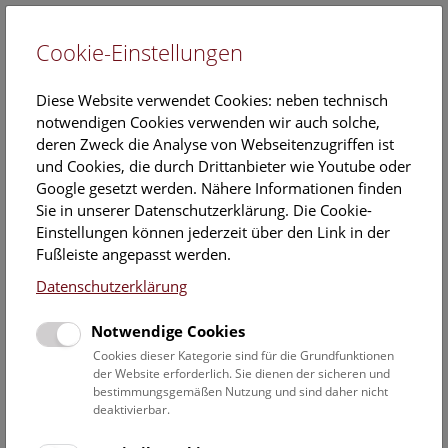
Cookie-Einstellungen
EN
Diese Website verwendet Cookies: neben technisch
notwendigen Cookies verwenden wir auch solche,
deren Zweck die Analyse von Webseitenzugriffen ist
und Cookies, die durch Drittanbieter wie Youtube oder
Google gesetzt werden. Nähere Informationen finden
Vortrag/Präsentation
Sie in unserer Datenschutzerklärung. Die Cookie-
Einstellungen können jederzeit über den Link in der
<- Zu
r Weihnachtsfeier
Fußleiste angepasst werden.
Zum Cocktailempfang ->
Datenschutzerklärung
Sie suchen nach dem passenden Rahmen um Ihr
neuestes
Notwendige Cookies
Produkt zu präsentieren
? Sie möchten Ihre
wissenschaftlichen Forschungsergebnisse vorstellen? Sie
Cookies dieser Kategorie sind für die Grundfunktionen
der Website erforderlich. Sie dienen der sicheren und
suchen die geeigneten Räumlichkeiten für Ihre
bestimmungsgemäßen Nutzung und sind daher nicht
Pressekonferenz
?
deaktivierbar.
Nützen Sie die prachtvolle Obere Kuppelhalle oder unseren