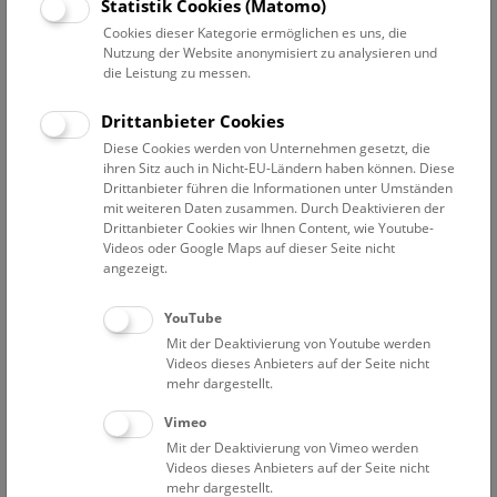
Statistik Cookies (Matomo)
perfekt ausgestatteten Vortragssaal für Ihren Auftritt. Auch
Cookies dieser Kategorie ermöglichen es uns, die
einzelne Schausäle bieten themenbezogen eine
Nutzung der Website anonymisiert zu analysieren und
hervorragende Präsentationsmöglichkeit – wir beraten Sie
die Leistung zu messen.
gerne und unterstützen Sie bei der Vorbereitung und
Realisierung Ihrer Pressekonferenz oder Präsentation.
Drittanbieter Cookies
Diese Cookies werden von Unternehmen gesetzt, die
Eindrücke
ihren Sitz auch in Nicht-EU-Ländern haben können. Diese
Drittanbieter führen die Informationen unter Umständen
mit weiteren Daten zusammen. Durch Deaktivieren der
Drittanbieter Cookies wir Ihnen Content, wie Youtube-
Videos oder Google Maps auf dieser Seite nicht
angezeigt.
YouTube
Mit der Deaktivierung von Youtube werden
Videos dieses Anbieters auf der Seite nicht
mehr dargestellt.
Vimeo
Mit der Deaktivierung von Vimeo werden
Videos dieses Anbieters auf der Seite nicht
mehr dargestellt.