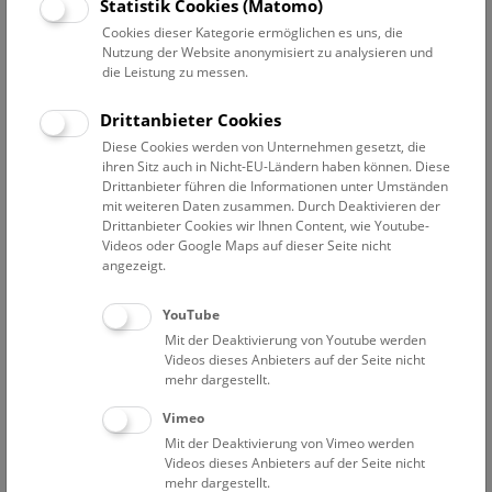
Statistik Cookies (Matomo)
Pressetext
Bilder
Dokumente
Cookies dieser Kategorie ermöglichen es uns, die
Nutzung der Website anonymisiert zu analysieren und
die Leistung zu messen.
Sonderausstellung von 01.06.-18.09. 2016 in den
Sonderschauräumen des NHM Wien
Drittanbieter Cookies
Einladung zum Pressegespräch mit
Diese Cookies werden von Unternehmen gesetzt, die
ihren Sitz auch in Nicht-EU-Ländern haben können. Diese
Ausstellungsrundgang am Dienstag,
Drittanbieter führen die Informationen unter Umständen
den 31. Mai 2016, um 10:30 Uhr
mit weiteren Daten zusammen. Durch Deaktivieren der
Drittanbieter Cookies wir Ihnen Content, wie Youtube-
mit
Videos oder Google Maps auf dieser Seite nicht
angezeigt.
Univ.-Prof. Dr. Christian Köberl
(Generaldirektor, NHM
Wien)
YouTube
Mit der Deaktivierung von Youtube werden
Videos dieses Anbieters auf der Seite nicht
Michael Benson
(Fotograf, Künstler und
mehr dargestellt.
Ausstellungsmacher)
Vimeo
Dr. Sanjeev Kanoria
(Eigentümer, Austrian Anadi Bank)
Mit der Deaktivierung von Vimeo werden
Videos dieses Anbieters auf der Seite nicht
mehr dargestellt.
Mag. Christoph Raninger
(Generaldirektor, Austrian Anadi