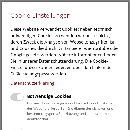
Cookie-Einstellungen
EN
Diese Website verwendet Cookies: neben technisch
notwendigen Cookies verwenden wir auch solche,
deren Zweck die Analyse von Webseitenzugriffen ist
und Cookies, die durch Drittanbieter wie Youtube oder
Google gesetzt werden. Nähere Informationen finden
Michael Benson’s Otherworlds. Reise
Sie in unserer Datenschutzerklärung. Die Cookie-
durch das Sonnensystem
Einstellungen können jederzeit über den Link in der
Fußleiste angepasst werden.
11. Mai 2016
Datenschutzerklärung
Sonderausstellung von 01.06.-18.09. 2016 in den
Sonderschauräumen des NHM Wien
Notwendige Cookies
Cookies dieser Kategorie sind für die Grundfunktionen
Einladung zum Pressegespräch mit Ausstellungsrundgang
der Website erforderlich. Sie dienen der sicheren und
am Dienstag, den 31. Mai 2016, um 10:30 Uhr
bestimmungsgemäßen Nutzung und sind daher nicht
deaktivierbar.