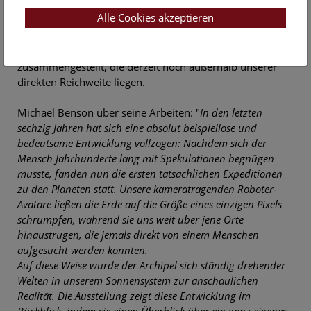
Benson verschmelzen Kunst und Wissenschaft auf
Alle Cookies akzeptieren
einzigartige Weise: Rohdaten von NASA- und ESA-
Missionen wurden sorgfältig bearbeitet und zu einer
bemerkenswerten Serie von Landschaften
zusammengestellt, die derzeit noch außerhalb unserer
direkten Reichweite liegen.
Michael Benson über seine Arbeiten: "
In den letzten
sechzig Jahren hat sich eine absolut beispiellose und
bedeutsame Entwicklung vollzogen: Nachdem sich der
Mensch Jahrhunderte lang mit Spekulationen begnügen
musste, fanden nun die ersten tatsächlichen Expeditionen
zu den Planeten statt. Unsere kameratragenden Roboter-
Avatare ließen die Erde auf die Größe eines einzigen Pixels
schrumpfen, während sie uns weit über jene Orte
hinaustrugen, die jemals direkt von einem Menschen
aufgesucht werden konnten.
Auf diese Weise wurde der Archipel sich ständig drehender
Welten in unserem Sonnensystem zur anschaulichen
Realität. Die Ausstellung zeigt diese Entwicklung im
Rückblick, indem sie einen Überblick über ein ganz eigenes