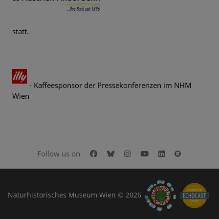
statt.
- Kaffeesponsor der Pressekonferenzen im NHM
Wien
Facebook
Bluesky
Instagram
Youtube
LinkedIn
Google Art
Follow us on
Naturhistorisches Museum Wien © 2026