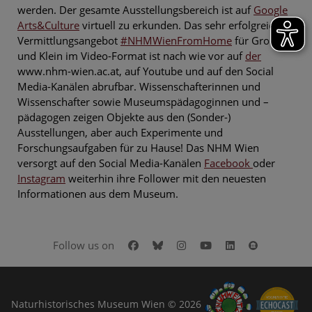
werden. Der gesamte Ausstellungsbereich ist auf
Google
Arts&Culture
virtuell zu erkunden. Das sehr erfolgreiche
Vermittlungsangebot
#NHMWienFromHome
für Groß
und Klein im Video-Format ist nach wie vor auf
der
www.nhm-wien.ac.at, auf Youtube und auf den Social
Media-Kanälen abrufbar. Wissenschafterinnen und
Wissenschafter sowie Museumspädagoginnen und –
pädagogen zeigen Objekte aus den (Sonder-)
Ausstellungen, aber auch Experimente und
Forschungsaufgaben für zu Hause! Das NHM Wien
versorgt auf den Social Media-Kanälen
Facebook
oder
Instagram
weiterhin ihre Follower mit den neuesten
Informationen aus dem Museum.
Facebook
Bluesky
Instagram
Youtube
LinkedIn
Google Art
Follow us on
Naturhistorisches Museum Wien © 2026