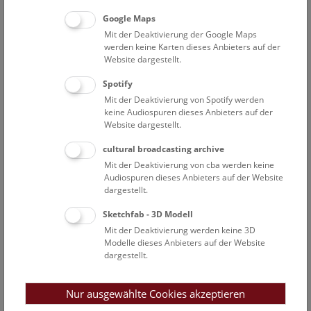
Fotografien und zwei Collagen einen Bogen von der Frau
Google Maps
in der Löss-Landschaft bis hin zur Venus von Willendorf.
Mit der Deaktivierung der Google Maps
Ihre performative Installation wurde von Felicitas Thun-
werden keine Karten dieses Anbieters auf der
Hohenstein kuratiert. Angetan mit einem Graskleid und
Website dargestellt.
einem Kopfschmuck aus winterlichen Schilfblüten streift
Spotify
die Künstlerin suchend und forschend durch die
Mit der Deaktivierung von Spotify werden
Lösslandschaft Niederösterreichs. Im Löss hat man die
keine Audiospuren dieses Anbieters auf der
29.500 Jahre alte Venus von Willendorf gefunden und die
Website dargestellt.
noch ältere Fanny vom Galgenberg. Samsonows
Fotografien beziehen sich auf diese „älteren Schwestern“,
cultural broadcasting archive
die im Venuskabinett der Prähistorischen Schausäle zu
Mit der Deaktivierung von cba werden keine
Audiospuren dieses Anbieters auf der Website
sehen sind. Die Serie kann als visuelle Lyrik zum Thema
dargestellt.
„Frau und Erde“ verstanden werden.
Elisabeth von Samsonow ist Künstlerin und Professorin
Sketchfab - 3D Modell
an der Akademie der bildenden Künste, Wien. Sie ist
Mit der Deaktivierung werden keine 3D
wissenschaftliche Leiterin des Forschungsprojektes THE
Modelle dieses Anbieters auf der Website
DISSIDENT GODDESSES‘ NETWORK.
dargestellt.
Die virtuelle Eröffnung dieser Installation mit Elisabeth
von Samsonow, Eva Blimlinger, Walpurga Antl-Weiser
Nur ausgewählte Cookies akzeptieren
und Christian Köberl ist unter
http://www.tdgn.at/loess