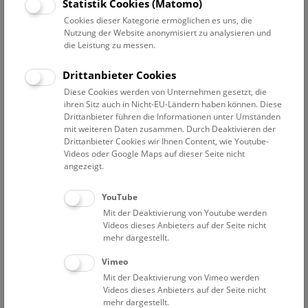
Statistik Cookies (Matomo)
Sonderausstellung „Der Mond. Sehnsucht, Kunst und
Wissenschaft“ (nur noch bis 01.06.2020).
Cookies dieser Kategorie ermöglichen es uns, die
Nutzung der Website anonymisiert zu analysieren und
die Leistung zu messen.
Pressetext
Bilder
Drittanbieter Cookies
Mond-Rallye für Familien
Diese Cookies werden von Unternehmen gesetzt, die
ihren Sitz auch in Nicht-EU-Ländern haben können. Diese
Drittanbieter führen die Informationen unter Umständen
Museumspädagoginnen und –pädagogen werden von
mit weiteren Daten zusammen. Durch Deaktivieren der
20.05. bis 01.06.2020 unterwegs sein, um Familien zu
Drittanbieter Cookies wir Ihnen Content, wie Youtube-
einer Rätselrallye zum Thema „Eine Reise zum Mond“ zu
Videos oder Google Maps auf dieser Seite nicht
angezeigt.
animieren. Die Forschungstour führt durch die
Sonderschausäle sowie durch die archäologischen und
mineralogischen Schausäle und findet von 10.00 bis
YouTube
17.00 Uhr statt. (Es ist keine Anmeldung erforderlich.)
Mit der Deaktivierung von Youtube werden
Videos dieses Anbieters auf der Seite nicht
mehr dargestellt.
Neue Installation am Eiszeitgang: Elisabeth von
Samsonow
Vimeo
Mit der Deaktivierung von Vimeo werden
Am Eiszeitgang spannt die Künstlerin Elisabeth von
Videos dieses Anbieters auf der Seite nicht
mehr dargestellt.
Samsonow bis 04.10.2020 mit drei großformatigen