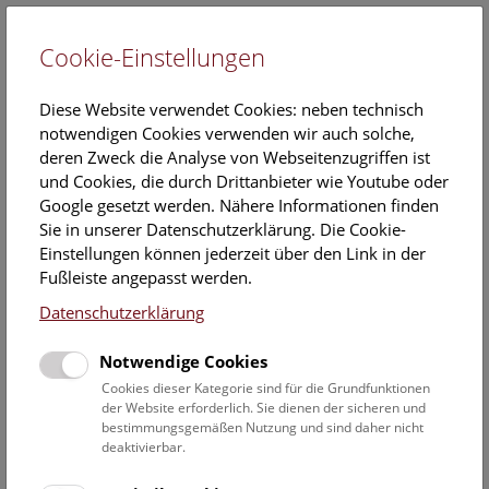
Cookie-Einstellungen
EN
Diese Website verwendet Cookies: neben technisch
notwendigen Cookies verwenden wir auch solche,
deren Zweck die Analyse von Webseitenzugriffen ist
und Cookies, die durch Drittanbieter wie Youtube oder
Google gesetzt werden. Nähere Informationen finden
Das Naturhistorische Museum Wien
Sie in unserer Datenschutzerklärung. Die Cookie-
öffnet am 20.05.2020 seine Tore!
Einstellungen können jederzeit über den Link in der
Fußleiste angepasst werden.
14. Mai 2020
Datenschutzerklärung
Am 20. Mai 2020 öffnet das NHM Wien wieder seine Tore,
nachdem es zur Eindämmung des Coronavirus seit 11. März
Notwendige Cookies
2020 für genau 70 Tage geschlossen war. Zu sehen sind die
Cookies dieser Kategorie sind für die Grundfunktionen
Dauerausstellungsräume im Hochparterre mir der
der Website erforderlich. Sie dienen der sicheren und
Mineralogie und dem Meteoriten-Saal, die Geologie mit dem
bestimmungsgemäßen Nutzung und sind daher nicht
deaktivierbar.
Sauriersaal, die Anthropologie, die Prähistorischen
Schausäle mit der Venus von Willendorf und die erfolgreiche