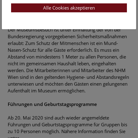
abrufbar.
Alle Cookies akzeptieren
Schutzmaßnahmen
Der Museumsbesuch ist unter Einhaltung der von der
Bundesregierung vorgegebenen Sicherheitsmaßnahmen
erlaubt: Zum Schutz der Mitmenschen ist ein Mund-
Nasen-Schutz für alle Gäste erforderlich. Es muss ein
Abstand von mindestens 1 Meter zu allen Personen, die
nicht im gemeinsamen Haushalt leben, eingehalten
werden. Die Mitarbeiterinnen und Mitarbeiter des NHM
Wien sind in den geltenden Hygiene- und Abstandsregeln
unterwiesen und möchten den Gästen einen gelungenen
Aufenthalt im Museum ermöglichen.
Führungen und Geburtstagsprogramme
Ab 20. Mai 2020 sind auch wieder angemeldete
Führungen und Geburtstagsprogramme für Gruppen bis
zu 10 Personen möglich. Nähere Information finden Sie
unter