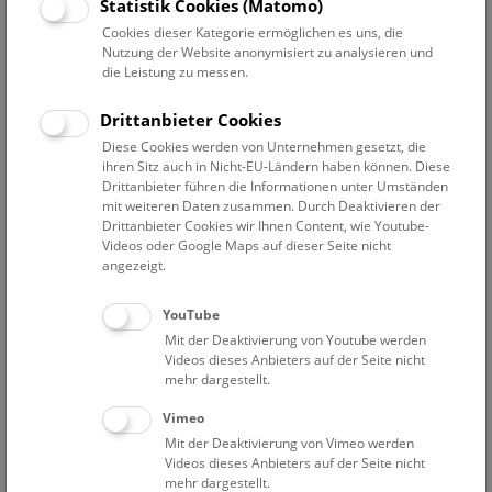
Statistik Cookies (Matomo)
diese Schätze der Natur auch noch für viele Generationen
erhalten.
Cookies dieser Kategorie ermöglichen es uns, die
Nutzung der Website anonymisiert zu analysieren und
die Leistung zu messen.
Pressetext
Bilder
Dokumente
Drittanbieter Cookies
Am Dienstag,
15. September 2020, um 10:00 Uhr
Diese Cookies werden von Unternehmen gesetzt, die
ihren Sitz auch in Nicht-EU-Ländern haben können. Diese
(Treffpunkt: Haupteingang NHM Wien, Untere
Drittanbieter führen die Informationen unter Umständen
Kuppelhalle)
mit weiteren Daten zusammen. Durch Deaktivieren der
Drittanbieter Cookies wir Ihnen Content, wie Youtube-
Pressegespräch mit:
Videos oder Google Maps auf dieser Seite nicht
angezeigt.
Generaldirektorin
Dr. Katrin Vohland
, NHM Wien
Mag. Markus Roboch
, Wirtschaftlicher
YouTube
Geschäftsführer des NHM Wien
Mit der Deaktivierung von Youtube werden
Videos dieses Anbieters auf der Seite nicht
Ing. Wolfgang Hesoun
, CEO Siemens AG Österreich
mehr dargestellt.
Vimeo
Es erwartet Sie eine Tiefspeicher-Führung mit
Dr. Silke
Mit der Deaktivierung von Vimeo werden
Schweiger
, Herpetologische Sammlung des NHM Wien,
Videos dieses Anbieters auf der Seite nicht
und ein Blick „hinter die Kulissen“ der Sammlung von
mehr dargestellt.