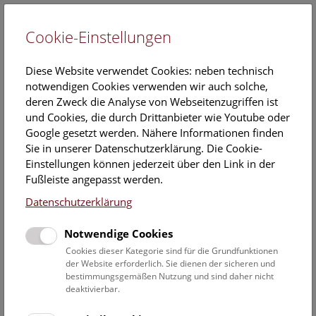
Cookie-Einstellungen
EN
Diese Website verwendet Cookies: neben technisch
notwendigen Cookies verwenden wir auch solche,
deren Zweck die Analyse von Webseitenzugriffen ist
und Cookies, die durch Drittanbieter wie Youtube oder
Google gesetzt werden. Nähere Informationen finden
Einladung zum Pressegespräch im
Sie in unserer Datenschutzerklärung. Die Cookie-
Tiefspeicher des NHM Wien
Einstellungen können jederzeit über den Link in der
Fußleiste angepasst werden.
10. September 2020
Datenschutzerklärung
wir laden Sie ein, mit uns einen „Blick hinter die Kulissen“
des Naturhistorischen Museums Wien zu werfen.
Notwendige Cookies
Gemeinsam erkunden wir den Tiefspeicher des Hauses, wo
Cookies dieser Kategorie sind für die Grundfunktionen
Millionen von Exponaten unter besonderen klimatischen
der Website erforderlich. Sie dienen der sicheren und
und sicherheitstechnischen Bedingungen aufbewahrt
bestimmungsgemäßen Nutzung und sind daher nicht
deaktivierbar.
werden. State-of-the-art-Technik von Siemens Österreich
sorgt für die optimalen Bedingungen. Denn nur so bleiben