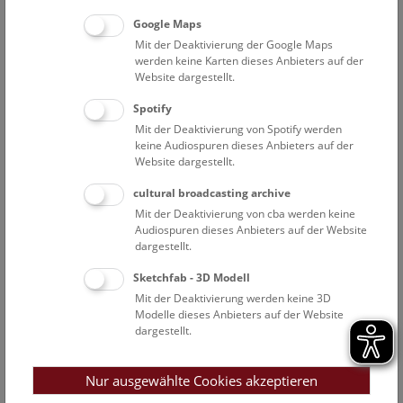
Amphibien und Reptilien sowie eine Präsentation der
Technischen Einrichtungen mit
Gregor Glatz
, Leitung
Google Maps
Gebäudetechnik Wien, Siemens AG Österreich, sowie
Mit der Deaktivierung der Google Maps
werden keine Karten dieses Anbieters auf der
Muhammed Sungur
und
Bernhard Biergl
, Haustechnik
Website dargestellt.
des NHM Wien.
Spotify
Kaffeerunde für Fragen und Einzelgespräche mit den
Mit der Deaktivierung von Spotify werden
Expert*innen in der Unteren Kuppelhalle.
keine Audiospuren dieses Anbieters auf der
Website dargestellt.
Wir bitten um verbindliche Anmeldung unter
cultural broadcasting archive
presse@nhm-wien.ac.at
Mit der Deaktivierung von cba werden keine
Audiospuren dieses Anbieters auf der Website
dargestellt.
Mit besten Grüßen
Sketchfab - 3D Modell
Mit der Deaktivierung werden keine 3D
Naturhistorisches Museum Wien
Modelle dieses Anbieters auf der Website
Siemens AG Österreich
dargestellt.
Nur ausgewählte Cookies akzeptieren
Facebook
Bluesky
Instagram
Youtube
LinkedIn
Google Art
Follow us on