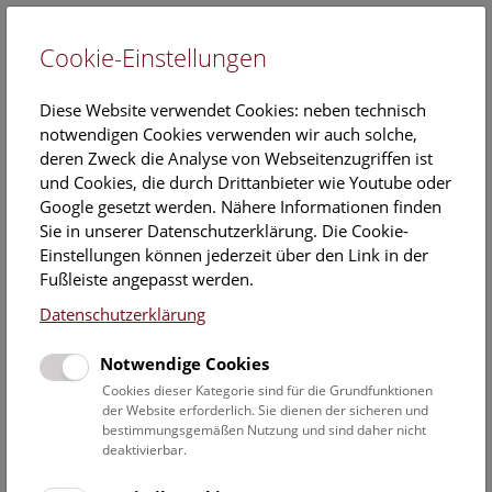
Cookie-Einstellungen
EN
Diese Website verwendet Cookies: neben technisch
notwendigen Cookies verwenden wir auch solche,
deren Zweck die Analyse von Webseitenzugriffen ist
und Cookies, die durch Drittanbieter wie Youtube oder
Google gesetzt werden. Nähere Informationen finden
Einladung zur Pressekonferenz zum
Sie in unserer Datenschutzerklärung. Die Cookie-
Internationalen Weltfrauentag:
Einstellungen können jederzeit über den Link in der
Fußleiste angepasst werden.
Unsichtbare Frauen aus dem
Datenschutzerklärung
Naturhistorischen Museum Wien treten
ans Licht
Notwendige Cookies
Cookies dieser Kategorie sind für die Grundfunktionen
11. Februar 2025
der Website erforderlich. Sie dienen der sicheren und
bestimmungsgemäßen Nutzung und sind daher nicht
am Dienstag, dem 4. März 2025, um 10.30 Uhr im neuen
deaktivierbar.
Vortragssaal des NHM Wien