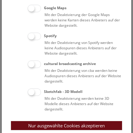
Aktionstag am 08.03. vor und hinter den Kulissen des
Google Maps
Museums) ist die Sensibilisierung von Besucher*innen für
Mit der Deaktivierung der Google Maps
die gleichberechtigte Teilhabe von Frauen in
werden keine Karten dieses Anbieters auf der
Wissenschaft, Forschung und im Museumsleben.
Website dargestellt.
Im neuen Buch
„13 Frauen aus der Geschichte des NHM
Spotify
Wien“
treten 13 Protagonistinnen – zwölf historische und
Mit der Deaktivierung von Spotify werden
eine fiktive zukünftige – stellvertretend für die vielen
keine Audiospuren dieses Anbieters auf der
Website dargestellt.
kaum dokumentierten Frauen des Naturhistorischen
Museums Wien in den Vordergrund. Als Brückenschlag
cultural broadcasting archive
zwischen Wissenschaft und Kunst verbindet dieses
Mit der Deaktivierung von cba werden keine
innovative Buch historische Quellen, poetische Texte und
Audiospuren dieses Anbieters auf der Website
Comic-Zeichnungen, um das, was sonst unsichtbar
dargestellt.
bliebe, sichtbar zu machen.
Sketchfab - 3D Modell
Mit der Deaktivierung werden keine 3D
Modelle dieses Anbieters auf der Website
Die Sprecherinnen sind:
dargestellt.
Begrüßung und Einleitung
Nur ausgewählte Cookies akzeptieren
Dr. Katrin Vohland
, Generaldirektorin, NHM Wien