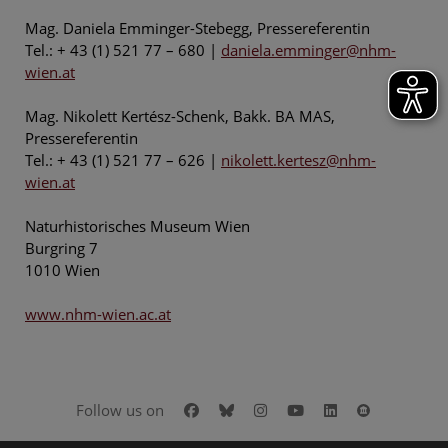
Mag. Daniela Emminger-Stebegg, Pressereferentin
Tel.: + 43 (1) 521 77 – 680 |
daniela.emminger@nhm-
wien.at
Mag. Nikolett Kertész-Schenk, Bakk. BA MAS,
Pressereferentin
Tel.: + 43 (1) 521 77 – 626 |
nikolett.kertesz@nhm-
wien.at
Naturhistorisches Museum Wien
Burgring 7
1010 Wien
www.nhm-wien.ac.at
Facebook
Bluesky
Instagram
Youtube
LinkedIn
Google Art
Follow us on