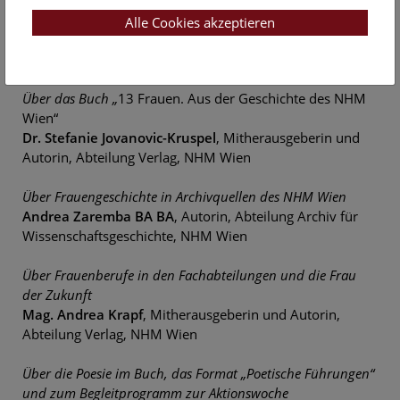
Über die Bedeutung von Frauenforschung an
Alle Cookies akzeptieren
Naturkundlichen Museen
Dr. Sabine von Mering
, Naturkundemuseum Berlin
Über das Buch „
13 Frauen. Aus der Geschichte des NHM
Wien“
Dr. Stefanie Jovanovic-Kruspel
, Mitherausgeberin und
Autorin, Abteilung Verlag, NHM Wien
Über Frauengeschichte in Archivquellen des NHM Wien
Andrea Zaremba BA BA
, Autorin, Abteilung Archiv für
Wissenschaftsgeschichte, NHM Wien
Über Frauenberufe in den Fachabteilungen und die Frau
der Zukunft
Mag. Andrea Krapf
, Mitherausgeberin und Autorin,
Abteilung Verlag, NHM Wien
Über die Poesie im Buch, das Format „Poetische Führungen“
und zum Begleitprogramm zur Aktionswoche