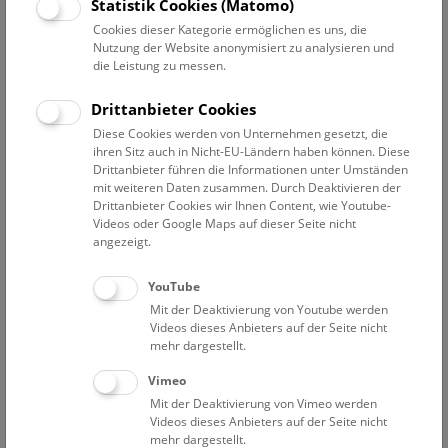
Statistik Cookies (Matomo)
Pressetext
Bilder
Cookies dieser Kategorie ermöglichen es uns, die
Nutzung der Website anonymisiert zu analysieren und
die Leistung zu messen.
Der Internationale Frauentag wurde zum ersten Mal am
19. März 1911 gefeiert.
Seit dem Jahr 1922
wird er
Drittanbieter Cookies
jährlich am 8. März
begangen. Anfangs war die
Diese Cookies werden von Unternehmen gesetzt, die
wichtigste Forderung jene nach dem Wahlrecht für
ihren Sitz auch in Nicht-EU-Ländern haben können. Diese
Frauen, das in Österreich am 12. November 1918
Drittanbieter führen die Informationen unter Umständen
mit weiteren Daten zusammen. Durch Deaktivieren der
eingeführt wurde. Im Laufe der Zeit hat sich die
Drittanbieter Cookies wir Ihnen Content, wie Youtube-
gesellschaftliche Situation von Frauen deutlich verbessert.
Videos oder Google Maps auf dieser Seite nicht
Dennoch ist eine
Gleichstellung der Geschlechter noch
angezeigt.
nicht
auf allen Ebenen
erreicht
.
YouTube
Das NHM Wien nimmt sich in der ersten März-Woche
Mit der Deaktivierung von Youtube werden
vor, Mitarbeiterinnen vor den Vorhang zu holen und
Videos dieses Anbieters auf der Seite nicht
aufzuzeigen, wie Frauen das Museum und seine
mehr dargestellt.
Sammlungen auf unterschiedlichste Weise geprägt haben
Vimeo
und prägen. Ziel eines ungewöhnlichen neuen Buches
Mit der Deaktivierung von Vimeo werden
sowie einer Reihe von Begleitveranstaltungen (ein Vortrag
Videos dieses Anbieters auf der Seite nicht
am 05.03, die Buchpräsentation am 06.03. sowie ein
mehr dargestellt.