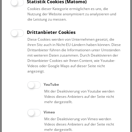
Statistik Cookies (Matomo)
Cookies dieser Kategorie ermöglichen es uns, die
Nutzung der Website anonymisiert zu analysieren und
Pressetext
Bilder
die Leistung zu messen.
Wer Führungen und Workshops im Museum vermisst,
Drittanbieter Cookies
kann sich Videoclips auf der NHM Wien-Website oder auf
Diese Cookies werden von Unternehmen gesetzt, die
den Social Media-Kanälen ansehen. In dem neuen Video-
ihren Sitz auch in Nicht-EU-Ländern haben können. Diese
Format behandeln Museumspädagoginnen und
Drittanbieter führen die Informationen unter Umständen
mit weiteren Daten zusammen. Durch Deaktivieren der
Museumspädagogen sowie Wissenschafterinnen und
Drittanbieter Cookies wir Ihnen Content, wie Youtube-
Wissenschafter aktuelle Themen aus allen
Videos oder Google Maps auf dieser Seite nicht
naturkundlichen Bereichen von zu Hause und
angezeigt.
präsentieren kleine Experimente und
Forschungsaufgaben für zu Hause. Täglich um 14 Uhr
YouTube
werden die neuen #NHMWienFromHome-Videos für
Mit der Deaktivierung von Youtube werden
Groß und Klein auf Facebook, Instagram, Youtube und
Videos dieses Anbieters auf der Seite nicht
auf der Website des NHM Wien online gestellt.
mehr dargestellt.
Vimeo
Mit heute, Montag, 30.03.2020 sind sechs Videos
Mit der Deaktivierung von Vimeo werden
verfügbar. Das tägliche Angebot wird sehr gut
Videos dieses Anbieters auf der Seite nicht
angenommen, was sich in einer deutlichen Steigerung der
mehr dargestellt.