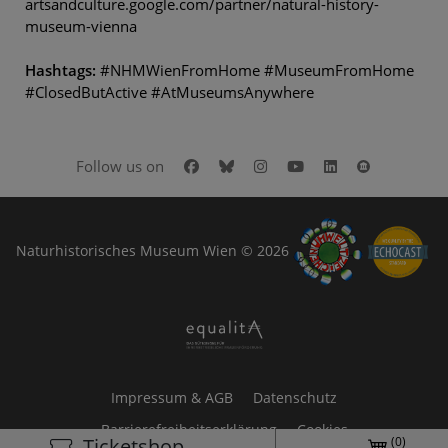
artsandculture.google.com/partner/natural-history-
museum-vienna
Hashtags:
#NHMWienFromHome #MuseumFromHome
#ClosedButActive #AtMuseumsAnywhere
Facebook
Bluesky
Instagram
Youtube
LinkedIn
Google Art
Follow us on
Naturhistorisches Museum Wien © 2026
Impressum & AGB
Datenschutz
Barrierefreiheitserklärung
Cookies
(0)
Ticketshop