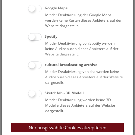
Reichweiten auf den Online-Kanälen des Museums seit
der temporären Schließung zeigt. Mit Beginn der
Google Maps
Kampagne sind die Social Media-Reichweiten um 65,7%
Mit der Deaktivierung der Google Maps
werden keine Karten dieses Anbieters auf der
und die Website-Aufrufe um 68,6% angestiegen.
Website dargestellt.
Formate wie Google Arts & Culture, Filme, Online-
Spotify
Spiele und die Online-Sammlung werden von zu Hause
Mit der Deaktivierung von Spotify werden
aus verstärkt genutzt:
keine Audiospuren dieses Anbieters auf der
Website dargestellt.
Der Besuch des gesamten Ausstellungsbereiches des
cultural broadcasting archive
Naturhistorischen Museums Wien ist auf Google Arts &
Mit der Deaktivierung von cba werden keine
Culture anhand der Streetview-Funktion virtuell möglich.
Audiospuren dieses Anbieters auf der Website
Besucherinnen und Besucher können sich zudem durch
dargestellt.
die Online-Ausstellungen „Venus von Willendorf“ und die
Sketchfab - 3D Modell
„Top 100“-Objekte klicken. Auf dieser Grundlage bietet
Mit der Deaktivierung werden keine 3D
das NHM Wien nun Montag bis Freitag virtuelle
Modelle dieses Anbieters auf der Website
Spaziergänge auf den Social-Media-Kanälen Facebook
dargestellt.
und Instagram an – jeweils ein Ausstellungsobjekt wird
besonders in den Vordergrund gerückt.
Nur ausgewählte Cookies akzeptieren
Videos aus dem Museum oder zu den aktuellen
Ausstellungen und Filme über das Museum, die einen