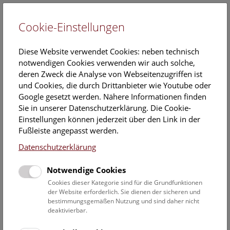
Cookie-Einstellungen
EN
Diese Website verwendet Cookies: neben technisch
notwendigen Cookies verwenden wir auch solche,
deren Zweck die Analyse von Webseitenzugriffen ist
und Cookies, die durch Drittanbieter wie Youtube oder
Google gesetzt werden. Nähere Informationen finden
#NHMWienFromHome – Neues
Sie in unserer Datenschutzerklärung. Die Cookie-
Vermittlungsformat des Naturhistorischen
Einstellungen können jederzeit über den Link in der
Fußleiste angepasst werden.
Museums Wien ist online
Datenschutzerklärung
30. März 2020
Notwendige Cookies
Die Schließung des NHM Wien zur Eindämmung des
Cookies dieser Kategorie sind für die Grundfunktionen
Coronavirus veranlasst das Haus, neue Vermittlungsformate
der Website erforderlich. Sie dienen der sicheren und
in den digitalen Raum zu transportieren und das Online-
bestimmungsgemäßen Nutzung und sind daher nicht
Angebot zu verstärken. Eigens für die Gruppe der Kinder
deaktivierbar.
und jungen Menschen wurde in sehr kurzer Zeit das neue
Vermittlungsformat #NHMWienFromHome entwickelt.